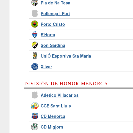
Pla de Na Tesa
Pollença I Port
Porto Cristo
S'Horta
Son Sardina
UniÓ Esportiva Sta Maria
Xilvar
DIVISIÓN DE HONOR MENORCA
Atletico Villacarlos
CCE Sant Lluis
CD Menorca
CD Migjorn