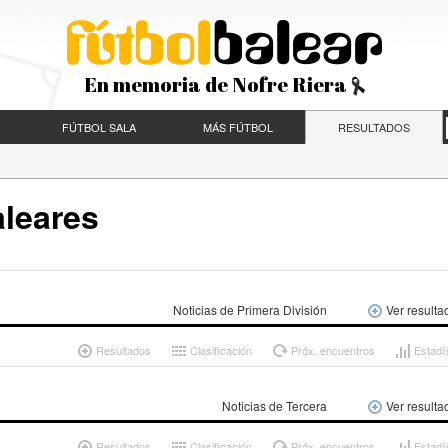
En memoria de Nofre Riera
FÚTBOL SALA
MÁS FÚTBOL
RESULTADOS
aleares
Noticias de Primera División
Ver resulta
Resultados
Clasificación
Próx. encuentros
Estadí
Noticias de Tercera
Ver resulta
Resultados
Clasificación
Próx. encuentros
Estadí