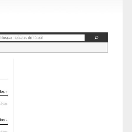
dos »
sticas
dos »
sticas