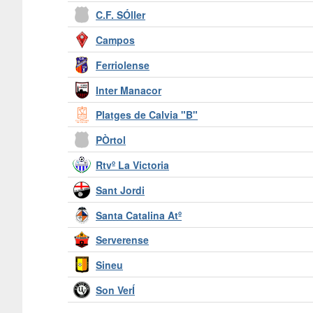
C.F. SÓller
Campos
Ferriolense
Inter Manacor
Platges de Calvia "B"
PÒrtol
Rtvº La Victoria
Sant Jordi
Santa Catalina Atº
Serverense
Sineu
Son VerÍ