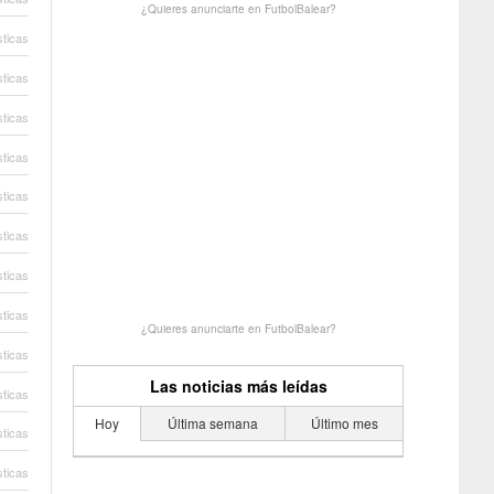
¿Quieres anunciarte en FutbolBalear?
sticas
sticas
sticas
sticas
sticas
sticas
sticas
sticas
¿Quieres anunciarte en FutbolBalear?
sticas
Las noticias más leídas
sticas
Hoy
Última semana
Último mes
sticas
sticas