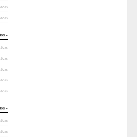
sticas
sticas
dos »
sticas
sticas
sticas
sticas
sticas
dos »
sticas
sticas