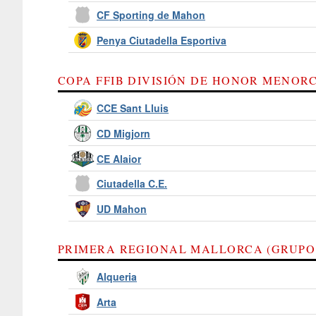
CF Sporting de Mahon
Penya Ciutadella Esportiva
COPA FFIB DIVISIÓN DE HONOR MENORC
CCE Sant Lluis
CD Migjorn
CE Alaior
Ciutadella C.E.
UD Mahon
PRIMERA REGIONAL MALLORCA (GRUPO
Alqueria
Arta