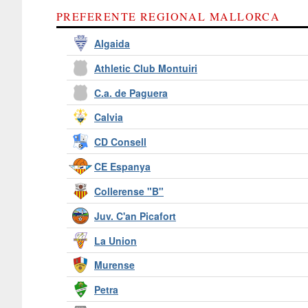
PREFERENTE REGIONAL MALLORCA
Algaida
Athletic Club Montuiri
C.a. de Paguera
Calvia
CD Consell
CE Espanya
Collerense "B"
Juv. C'an Picafort
La Union
Murense
Petra