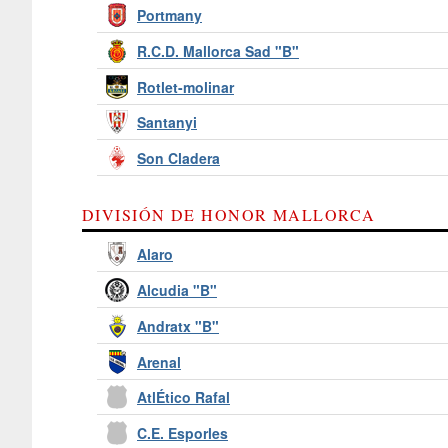
Portmany
R.C.D. Mallorca Sad "B"
Rotlet-molinar
Santanyi
Son Cladera
DIVISIÓN DE HONOR MALLORCA
Alaro
Alcudia "B"
Andratx "B"
Arenal
AtlÉtico Rafal
C.E. Esporles