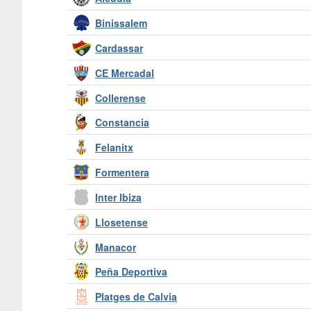
Binissalem
Cardassar
CE Mercadal
Collerense
Constancia
Felanitx
Formentera
Inter Ibiza
Llosetense
Manacor
Peña Deportiva
Platges de Calvia