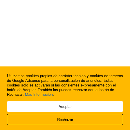
Utilizamos cookies propias de carácter técnico y cookies de terceros
¿Quieres anunciarte en FutbolBalear?
de Google Adsense para la personalización de anuncios. Estas
cookies solo se activarán si las consientes expresamente con el
botón de Aceptar. También las puedes rechazar con el botón de
Rechazar.
Más información
.
© 2009 - 2026 Soluciones Corporativas IP, SL.
Aceptar
Todos los derechos reservados.
Rechazar
Aviso legal
Cookies
Acerca de nosotros
Contacto
Anúnciate en
FútbolBalear