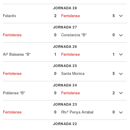
JORNADA 28
Felanitx
2
Ferriolense
5
JORNADA 27
Ferriolense
0
Constancia "B"
0
JORNADA 26
Atº Baleares "B"
1
Ferriolense
1
JORNADA 25
Ferriolense
0
Santa Monica
5
JORNADA 24
Poblense "B"
0
Ferriolense
2
JORNADA 23
Ferriolense
0
Rtvº Penya Arrabal
0
JORNADA 22