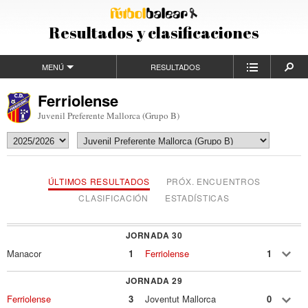
Resultados y clasificaciones
MENÚ
RESULTADOS
Ferriolense
Juvenil Preferente Mallorca (Grupo B)
ÚLTIMOS RESULTADOS
PRÓX. ENCUENTROS
CLASIFICACIÓN
ESTADÍSTICAS
JORNADA 30
Manacor
1
Ferriolense
1
JORNADA 29
Ferriolense
3
Joventut Mallorca
0