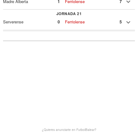
Madre Alberta
1
Ferriolense
7
JORNADA 21
Serverense
0
Ferriolense
5
¿Quieres anunciarte en FutbolBalear?