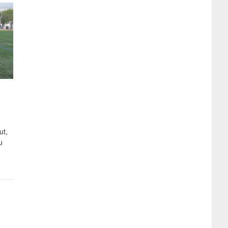
ut,
u