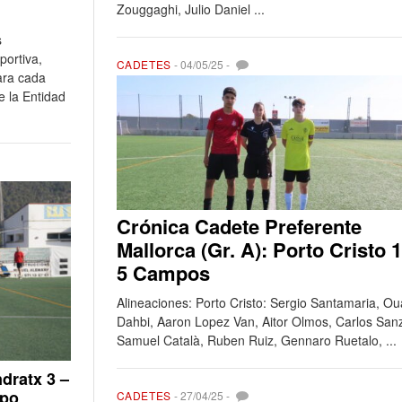
Zouggaghi, Julio Daniel ...
s
portiva,
CADETES
-
04/05/25
-
ara cada
e la Entidad
Crónica Cadete Preferente
Mallorca (Gr. A): Porto Cristo 1
5 Campos
Alineaciones: Porto Cristo: Sergio Santamaria, Ou
Dahbi, Aaron Lopez Van, Aitor Olmos, Carlos Sanz
Samuel Català, Ruben Ruiz, Gennaro Ruetalo, ...
ndratx 3 –
upo
CADETES
-
27/04/25
-