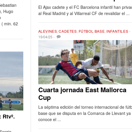
Sebastian
El Ajax cadete y el FC Barcelona infantil han priv
), Hugo
al Real Madrid y al Villarreal CF de revalidar el ...
o
 ( min. 62
ALEVINES
,
CADETES
,
FÚTBOL BASE
,
INFANTILES
-
19/04/25
-
Cuarta jornada East Mallorca
Cup
La séptima edición del torneo internacional de fút
base que se disputa en la Comarca de Llevant ya
 Rtvº.
conoce el ...
 Sergio