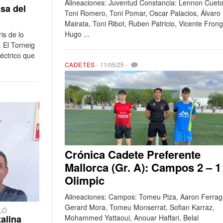
Alineaciones: Juventud Constancia: Lennon Cueto
asa del
Toni Romero, Toni Pomar, Oscar Palacios, Álvaro
Mairata, Toni Ribot, Ruben Patricio, Vicente Frong
Hugo ...
is de lo
 El Torneig
léctrico que
CADETES
-
11/05/25
-
Crónica Cadete Preferente
Mallorca (Gr. A): Campos 2 – 1
Olimpic
Alineaciones: Campos: Tomeu Piza, Aaron Ferrag
Gerard Mora, Tomeu Monserrat, Sofian Karraz,
LÓ
Mohammed Yattaoui, Anouar Haffari, Belal
alina