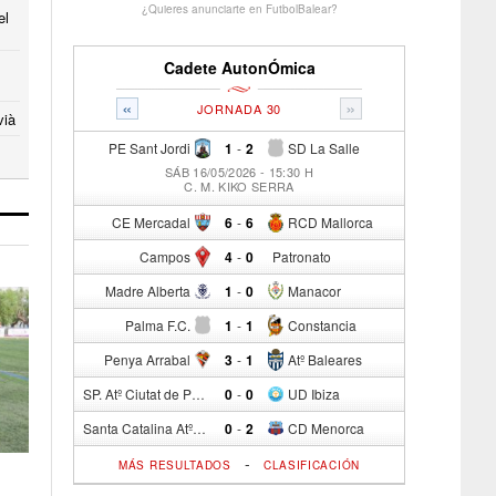
¿Quieres anunciarte en FutbolBalear?
el
Cadete AutonÓmica
«
»
JORNADA 30
vià
PE Sant Jordi
1
-
2
SD La Salle
SÁB 16/05/2026 - 15:30 H
C. M. KIKO SERRA
CE Mercadal
6
-
6
RCD Mallorca
Campos
4
-
0
Patronato
Madre Alberta
1
-
0
Manacor
Palma F.C.
1
-
1
Constancia
Penya Arrabal
3
-
1
Atº Baleares
SP. Atº Ciutat de Palma
0
-
0
UD Ibiza
Santa Catalina Atº
0
-
2
CD Menorca
-
MÁS RESULTADOS
CLASIFICACIÓN