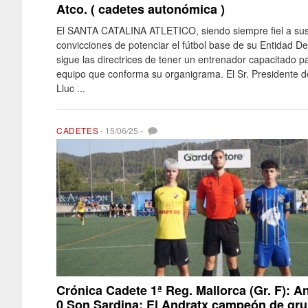
Atco. ( cadetes autonómica )
El SANTA CATALINA ATLETICO, siendo siempre fiel a su
convicciones de potenciar el fútbol base de su Entidad De
sigue las directrices de tener un entrenador capacitado p
equipo que conforma su organigrama. El Sr. Presidente d
Lluc ...
CADETES
-
15/06/25
-
Crónica Cadete 1ª Reg. Mallorca (Gr. F): A
0 Son Sardina; El Andratx campeón de gr