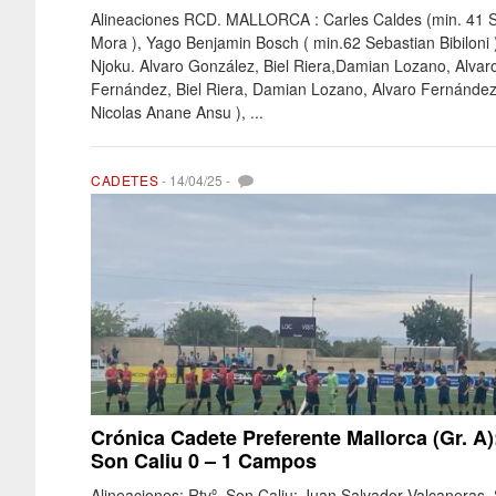
Alineaciones RCD. MALLORCA : Carles Caldes (min. 41 
Mora ), Yago Benjamin Bosch ( min.62 Sebastian Bibiloni 
Njoku. Alvaro González, Biel Riera,Damian Lozano, Alvar
Fernández, Biel Riera, Damian Lozano, Alvaro Fernández
Nicolas Anane Ansu ), ...
CADETES
-
14/04/25
-
Crónica Cadete Preferente Mallorca (Gr. A):
Son Caliu 0 – 1 Campos
Alineaciones: Rtvº. Son Caliu: Juan Salvador Valcaneras,