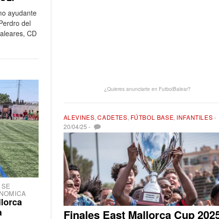
mo ayudante
Perdro del
Baleares, CD
¿Quieres anunciarte en FutbolBalear?
ALEVINES
,
CADETES
,
FÚTBOL BASE
,
INFANTILES
-
20/04/25
-
 SE
NOMICA
lorca
a
Finales East Mallorca Cup 202