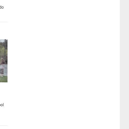
ado
bol