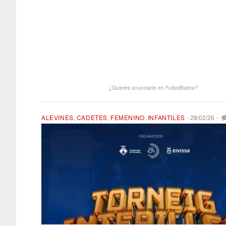
¿Quieres anunciarte en FutbolBalear?
ALEVINES
,
CADETES
,
FEMENINO
,
INFANTILES
-
28/02/26
-