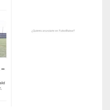
¿Quieres anunciarte en FutbolBalear?
 –
alid
,