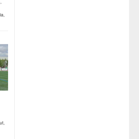
,
ia,
ut,