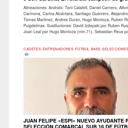
Alineaciones: Andratx: Toni Calafell, Daniel Carnero, Alfo
Carmona, Carlos Alcántara, Santiago Guerrero, Alejandro
Tomas Martinez, Andres Duran, Hugo Montoza, Ruben R
Puigdelmas. Sustituciones: David Izdepski por Ruben Rus
Joan Leal por Hugo Montoza (min.71), Sebastian Reus por
CADETES
,
ENTRENADORES
,
FÚTBOL BASE
,
SELECCIONE
JUAN FELIPE «ESPI» NUEVO AYUDANTE 
SELECCIÓN COMARCAL SUB 16 DE FÚTB