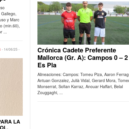
nso
 Gallego,
uso y Marc
o (min.60),
 ...
Crónica Cadete Preferente
S
-
14/06/25
-
Mallorca (Gr. A): Campos 0 – 2
Es Pla
Alineaciones: Campos: Tomeu Piza, Aaron Ferrag
Antuan Gonzalez, Julià Vidal, Gerard Mora, Tome
Monserrat, Sofian Karraz, Anouar Haffari, Belal
Zouggaghi, ...
PARA LA
OL.