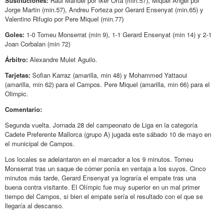
Sustituciones:
Raul Manuel por Iker Orta (min.57), Miquel Angel por
Jorge Martin (min.57), Andreu Forteza por Gerard Ensenyat (min.65) y
Valentino Rifugio por Pere Miquel (min.77)
Goles:
1-0 Tomeu Monserrat (min 9), 1-1 Gerard Ensenyat (min 14) y 2-1
Joan Corbalan (min 72)
Árbitro:
Alexandre Mulet Aguilo.
Tarjetas:
Sofian Karraz (amarilla, min 48) y Mohammed Yattaoui
(amarilla, min 62) para el Campos. Pere Miquel (amarilla, min 66) para el
Olimpic.
Comentario:
Segunda vuelta. Jornada 28 del campeonato de Liga en la categoría
Cadete Preferente Mallorca (grupo A) jugada este sábado 10 de mayo en
el municipal de Campos.
Los locales se adelantaron en el marcador a los 9 minutos. Tomeu
Monserrat tras un saque de córner ponía en ventaja a los suyos. Cinco
minutos más tarde, Gerard Ensenyat ya lograría el empate tras una
buena contra visitante. El Olímpic fue muy superior en un mal primer
tiempo del Campos, si bien el empate sería el resultado con el que se
llegaría al descanso.