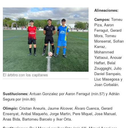
Alineaciones:
Campos:
Tomeu
Piza, Aaron
Ferragut, Gerard
Mora, Tomeu
Monserrat, Sofian
Karraz,
Mohammed
Yattaoui, Anouar
Haffari, Belal
Zouggaghi, Julio
Daniel Sampaio,
El árbitro con los capitanes
Lluc Masegosa y
Joan Corbalán.
Sustituciones:
Antuan Gonzalez por Aaron Ferragut (min.57) y Adrián
Segura por (min.80)
Olimpic:
Cristian Aneuris, Jaume Alcover, Álvaro Cuenca, Gerard
Ensenyat, Anibal Maqueño, Jorge Martin, Pere Miquel, Jose Manuel,
Anas Bida, Bartomeu Barcelo y Iker Orta.