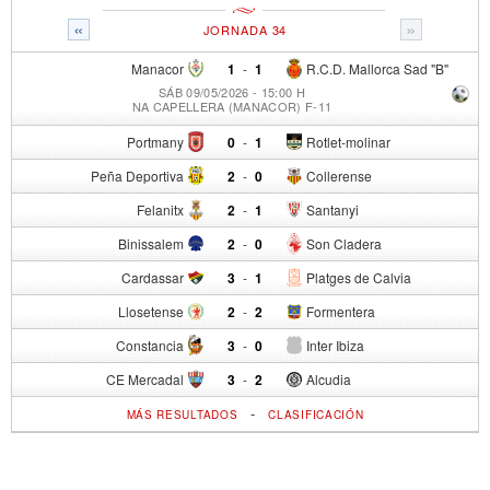
«
»
JORNADA 34
Manacor
1
-
1
R.C.D. Mallorca Sad "B"
SÁB 09/05/2026 - 15:00 H
NA CAPELLERA (MANACOR) F-11
Portmany
0
-
1
Rotlet-molinar
Peña Deportiva
2
-
0
Collerense
Felanitx
2
-
1
Santanyi
Binissalem
2
-
0
Son Cladera
Cardassar
3
-
1
Platges de Calvia
Llosetense
2
-
2
Formentera
Constancia
3
-
0
Inter Ibiza
CE Mercadal
3
-
2
Alcudia
-
MÁS RESULTADOS
CLASIFICACIÓN