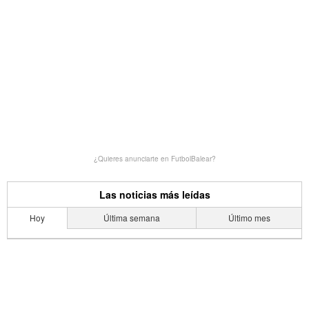
¿Quieres anunciarte en FutbolBalear?
Las noticias más leídas
Hoy
Última semana
Último mes