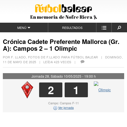
En memoria de Nofre Riera
MENÚ
RESULTADOS
Crónica Cadete Preferente Mallorca (Gr.
A): Campos 2 – 1 Olimpic
POR F. LLADO, FOTOS DE F.LLADO PARA FÚTBOL BALEAR |
DOMINGO,
11 DE MAYO DE 2025
| LEÍDA 423 VECES |
Jornada 28, Sábado 10/05/2025 - 19:00 h
2
1
Campo: Campos F-11
Ver jornada