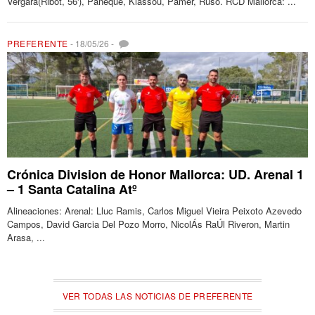
Vergara(Ribot, 56'), Paneque, Kiassou, Pamer, Ruso. RCD Mallorca: ...
PREFERENTE
-
18/05/26
-
Crónica Division de Honor Mallorca: UD. Arenal 1
– 1 Santa Catalina Atº
Alineaciones: Arenal: Lluc Ramis, Carlos Miguel Vieira Peixoto Azevedo
Campos, David Garcia Del Pozo Morro, NicolÁs RaÚl Riveron, Martin
Arasa, ...
VER TODAS LAS NOTICIAS DE PREFERENTE