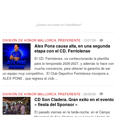
¿Quieres anunciarte en FutbolBalear?
DIVISIÓN DE HONOR MALLORCA
,
PREFERENTE
-
13/07/26
-
Alex Pons causa alta, en una segunda
etapa con el CD. Ferriolense
El CD. Ferriolense, va confeccionando la plantilla
para la temporada 2026-2027, y además lo hace con
mucha conciencia, para obtener la garantía de ser
un equipo muy competitivo. El Club Deportivo Ferriolense incorpora a
ALEX PONS , que regresa al club ...
DIVISIÓN DE HONOR MALLORCA
,
PREFERENTE
-
28/06/26
-
CD Son Cladera. Gran exito en el evento
» fiesta del Sponsor «
El pasado viernes en la tarde-noche, en el Campo
Municipal de Son Cladera, tuvo lugar la “ fiesta de