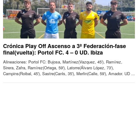
Crónica Play Off Ascenso a 3ª Federación-fase
final(vuelta): Portol FC. 4 – 0 UD. Ibiza
Alineaciones: Portol FC: Bujosa, Martínez(Vazquez, 45'), Ramírez,
Sirera, Zafra, Ramírez(Ortega, 59'), Latorre(Álvaro López, 73'),
Campins(Roibal, 45'), Sastre(Canls, 35'), Merlin(Calle, 59'), Amador. UD ...