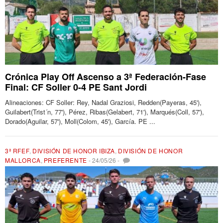
Crónica Play Off Ascenso a 3ª Federación-Fase
Final: CF Soller 0-4 PE Sant Jordi
Alineaciones: CF Soller: Rey, Nadal Graziosi, Redden(Payeras, 45'),
Guilabert(Trist´n, 77'), Pérez, Ribas(Gelabert, 71'), Marqués(Coll, 57'),
Dorado(Aguilar, 57'), Moll(Colom, 45'), García. PE ...
3ª RFEF
,
DIVISIÓN DE HONOR IBIZA
,
DIVISIÓN DE HONOR
MALLORCA
,
PREFERENTE
-
24/05/26
-