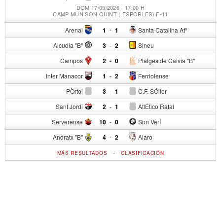
DOM 17/05/2026 - 17:00 H
CAMP MUN SON QUINT ( ESPORLES) F-11
Arenal
1
-
1
Santa Catalina Atº
Alcudia "B"
3
-
2
Sineu
Campos
2
-
0
Platges de Calvia "B"
Inter Manacor
1
-
2
Ferriolense
PÒrtol
3
-
1
C.F. SÓller
Sant Jordi
2
-
1
AtlÉtico Rafal
Serverense
10
-
0
Son VerÍ
Andratx "B"
4
-
2
Alaro
-
MÁS RESULTADOS
CLASIFICACIÓN