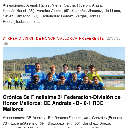
Alineaciones: Arenal: Ramis, Vieira, García, Riveron, Arasa,
Pericás(Bonet, 85'), Ferreira(Vicens, 85'), Castaño, Jiménez, De LLano,
Severi(Camacho, 63'). Ferriolense: Gómez, Vargas, Tomas,
Rocca(Bustamante, ...
3ª RFEF
,
DIVISIÓN DE HONOR MALLORCA
,
PREFERENTE
-
23/05/26
-
Crónica Sa Finalisima 3ª Federación-División de
Honor Mallorca: CE Andratx «B» 0-1 RCD
Mallorca
Alineaciones: CE Andratx "B": Romero(Fuentes, 46'), González(Fuentes,
73'), Lucena(Asensio, 69'), Blazquez(Feliu, 56'), Sánchez, Bouza,