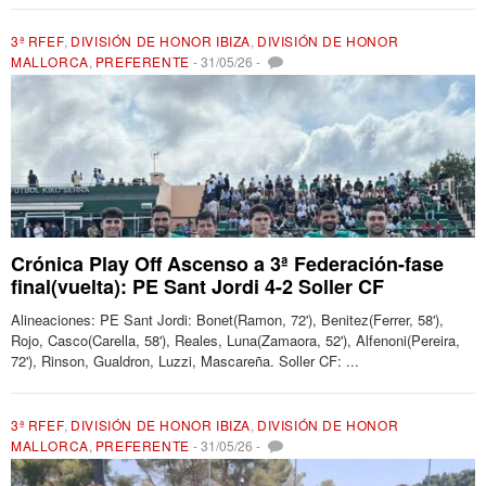
3ª RFEF
,
DIVISIÓN DE HONOR IBIZA
,
DIVISIÓN DE HONOR
MALLORCA
,
PREFERENTE
-
31/05/26
-
Crónica Play Off Ascenso a 3ª Federación-fase
final(vuelta): PE Sant Jordi 4-2 Soller CF
Alineaciones: PE Sant Jordi: Bonet(Ramon, 72'), Benitez(Ferrer, 58'),
Rojo, Casco(Carella, 58'), Reales, Luna(Zamaora, 52'), Alfenoni(Pereira,
72'), Rinson, Gualdron, Luzzi, Mascareña. Soller CF: ...
3ª RFEF
,
DIVISIÓN DE HONOR IBIZA
,
DIVISIÓN DE HONOR
MALLORCA
,
PREFERENTE
-
31/05/26
-