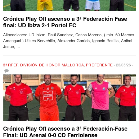
Crónica Play Off ascenso a 3ª Federación Fase
final: UD Ibiza 2-1 Portol FC
Alineaciones: UD Ibiza: Raúl Sanchez, Cerlos Moreno, ( min. 69 Marcos
Amengual ) Ulises Bervehillo, Alexander Garrido, Ignacio Rosillo, Anibal
Josue, ...
3ª RFEF
,
DIVISIÓN DE HONOR MALLORCA
,
PREFERENTE
-
23/05/26
-
Crónica Play Off ascenso a 3ª Federación-Fase
Final: UD Arenal 0-0 CD Ferriolense