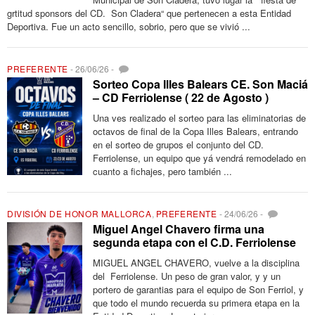
grtitud sponsors del CD. Son Cladera“ que pertenecen a esta Entidad
Deportiva. Fue un acto sencillo, sobrio, pero que se vivió ...
PREFERENTE
-
26/06/26
-
Sorteo Copa Illes Balears CE. Son Maciá
– CD Ferriolense ( 22 de Agosto )
Una ves realizado el sorteo para las eliminatorias de
octavos de final de la Copa Illes Balears, entrando
en el sorteo de grupos el conjunto del CD.
Ferriolense, un equipo que yá vendrá remodelado en
cuanto a fichajes, pero también ...
DIVISIÓN DE HONOR MALLORCA
,
PREFERENTE
-
24/06/26
-
Miguel Angel Chavero firma una
segunda etapa con el C.D. Ferriolense
MIGUEL ANGEL CHAVERO, vuelve a la disciplina
del Ferriolense. Un peso de gran valor, y y un
portero de garantias para el equipo de Son Ferriol, y
que todo el mundo recuerda su primera etapa en la