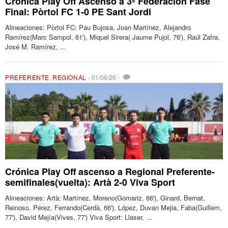
Crónica Play Off Ascenso a 3ª Federación Fase
Final: Pòrtol FC 1-0 PE Sant Jordi
Alineaciones: Pòrtol FC: Pau Bujosa, Joan Martínez, Alejandro
Ramírez(Marc Sampol, 61'), Miquel Sirera( Jaume Pujol, 76'), Raúl Zafra,
José M. Ramírez, ...
PREFERENTE
,
REGIONAL
-
01/06/26
-
Crónica Play Off ascenso a Regional Preferente-
semifinales(vuelta): Artà 2-0 Viva Sport
Alineaciones: Artà: Martínez, Moreno(Gomariz, 66'), Ginard, Bernat,
Reinoso, Pérez, Ferrando(Cerdà, 66'), López, Duvan Mejia, Faba(Guillem,
77'), David Mejía(Vives, 77') Viva Sport: Llaser, ...