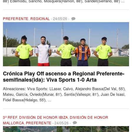
88') Edemodu, Sancho, Mosquera(Ramon, 88'), Sandell(Serrano, 88') ...
PREFERENTE
,
REGIONAL
-
24/05/26
-
Crónica Play Off ascenso a Regional Preferente-
semifinales(ida): Viva Sports 1-0 Arta
Alineaciones: Viva Sports: LLaser, Calvo, Alejandro Bassa(Del Val, 55'),
Mateu, García, Oviedo(Munar, 81'), Sentis(Vallespir, 81'), Juan De Isasi,
Fidel Bassa(Hidalgo, 55'), ...
3ª RFEF
,
DIVISIÓN DE HONOR IBIZA
,
DIVISIÓN DE HONOR
MALLORCA
,
PREFERENTE
-
24/05/26
-