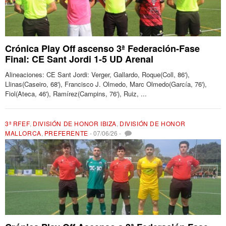
Crónica Play Off ascenso 3ª Federación-Fase
Final: CE Sant Jordi 1-5 UD Arenal
Alineaciones: CE Sant Jordi: Verger, Gallardo, Roque(Coll, 86'),
Llinas(Caseiro, 68'), Francisco J. Olmedo, Marc Olmedo(García, 76'),
Fiol(Ateca, 46'), Ramírez(Campins, 76'), Ruiz, ...
3ª RFEF
,
DIVISIÓN DE HONOR IBIZA
,
DIVISIÓN DE HONOR
MALLORCA
,
PREFERENTE
-
07/06/26
-