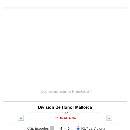
¿Quieres anunciarte en FutbolBalear?
División De Honor Mallorca
«
»
JORNADA 34
C.E. Esporles
4
-
0
Rtvº La Victoria