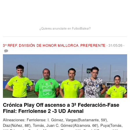
¿Quieres anunciarte en FutbolBalear?
3ª RFEF
,
DIVISIÓN DE HONOR MALLORCA
,
PREFERENTE
-
31/05/26
-
Crónica Play Off ascenso a 3ª Federación-Fase
Final: Ferriolense 2 -3 UD Arenal
Alineaciones: Ferriolense: I. Gómez, Vargas(Bustamante, 59'),
Diaz(Núñez, 88'), Tomás, Juan C. Gómez(Alzamora. 66'), Puya(Tomás,