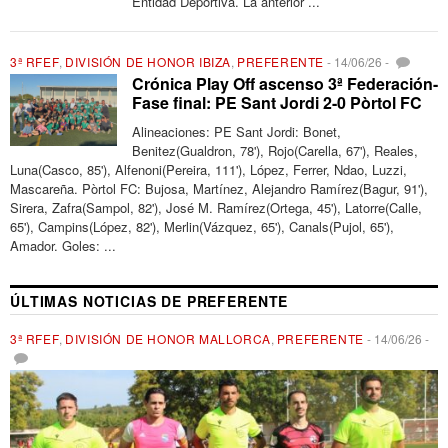
Entidad Deportiva. La anterior ...
3ª RFEF
,
DIVISIÓN DE HONOR IBIZA
,
PREFERENTE
-
14/06/26
-
Crónica Play Off ascenso 3ª Federación-
Fase final: PE Sant Jordi 2-0 Pòrtol FC
Alineaciones: PE Sant Jordi: Bonet,
Benitez(Gualdron, 78'), Rojo(Carella, 67'), Reales,
Luna(Casco, 85'), Alfenoni(Pereira, 111'), López, Ferrer, Ndao, Luzzi,
Mascareña. Pòrtol FC: Bujosa, Martínez, Alejandro Ramírez(Bagur, 91'),
Sirera, Zafra(Sampol, 82'), José M. Ramírez(Ortega, 45'), Latorre(Calle,
65'), Campins(López, 82'), Merlin(Vázquez, 65'), Canals(Pujol, 65'),
Amador. Goles: ...
ÚLTIMAS NOTICIAS DE PREFERENTE
3ª RFEF
,
DIVISIÓN DE HONOR MALLORCA
,
PREFERENTE
-
14/06/26
-