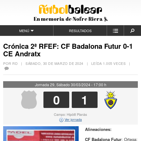
En memoria de Nofre Riera
MENÚ
RESULTADOS
Crónica 2ª RFEF: CF Badalona Futur 0-1
CE Andratx
POR RD |
SÁBADO, 30 DE MARZO DE 2024
| LEÍDA 1.005 VECES |
Jornada 29, Sábado 30/03/2024 - 17:00 h
0
1
Campo: Hipòlit Planàs
Ver jornada
Alineaciones:
CF Badalona Futur
: Ortega;