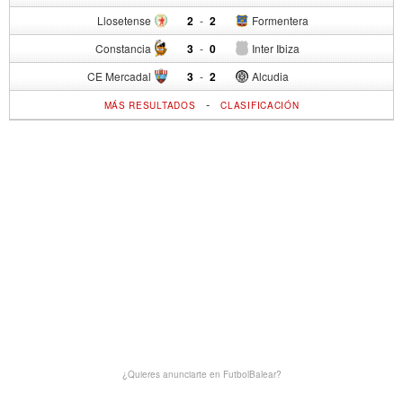
Llosetense
2
-
2
Formentera
Constancia
3
-
0
Inter Ibiza
CE Mercadal
3
-
2
Alcudia
-
MÁS RESULTADOS
CLASIFICACIÓN
¿Quieres anunciarte en FutbolBalear?