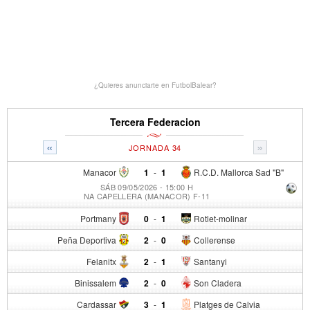
¿Quieres anunciarte en FutbolBalear?
Tercera Federacion
«
»
JORNADA 34
Manacor
1
-
1
R.C.D. Mallorca Sad "B"
SÁB 09/05/2026 - 15:00 H
NA CAPELLERA (MANACOR) F-11
Portmany
0
-
1
Rotlet-molinar
Peña Deportiva
2
-
0
Collerense
Felanitx
2
-
1
Santanyi
Binissalem
2
-
0
Son Cladera
Cardassar
3
-
1
Platges de Calvia