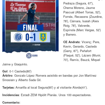
Pedraza (Segura, 67′),
Chema Moreno, Jaume
Pascual (Albert Torras, 52′),
Fornés, Recasens (Zourdine,
78′), Cámara, Isaiah (Aleix
Roig, 78′), Valverde,
Espínola (Marc Vargas, 52′)
y Barrero.
CE Andratx
: Vicenç; Pere,
Kevin, Gerardo, Castedo
(Garry, 87′), Peñafort
(Flaqué, 52′), Lázaro (Munir,
70′), Ramís, Bauzá, Miquel
Jaime y Giaquinto.
Gol
: 0-1 Castedo(80′)
Árbitro
: Gonzalo López Romera asistido en bandas por Jon Martínez
Sinosiain y Alberto Sada Gil.
Tarjetas:
Amarilla al local Segura(90′) y al visitante Alorda(41′).
Incidencias
: Estadi ZEM Hipòlit Planàs. Unos 100 espectadores.
Comentario: