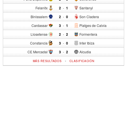
Felanitx
2
-
1
Santanyi
Binissalem
2
-
0
Son Cladera
Cardassar
3
-
1
Platges de Calvia
Llosetense
2
-
2
Formentera
Constancia
3
-
0
Inter Ibiza
CE Mercadal
3
-
2
Alcudia
-
MÁS RESULTADOS
CLASIFICACIÓN