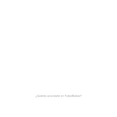
¿Quieres anunciarte en FutbolBalear?