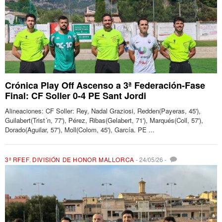
Crónica Play Off Ascenso a 3ª Federación-Fase
Final: CF Soller 0-4 PE Sant Jordi
Alineaciones: CF Soller: Rey, Nadal Graziosi, Redden(Payeras, 45'),
Guilabert(Trist´n, 77'), Pérez, Ribas(Gelabert, 71'), Marqués(Coll, 57'),
Dorado(Aguilar, 57'), Moll(Colom, 45'), García. PE ...
3ª RFEF
,
DIVISIÓN DE HONOR MALLORCA
-
24/05/26
-