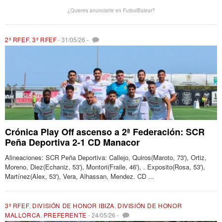
¿Quieres anunciarte en FutbolBalear?
2ª RFEF
,
3ª RFEF
-
31/05/26
-
Crónica Play Off ascenso a 2ª Federación: SCR
Peña Deportiva 2-1 CD Manacor
Alineaciones: SCR Peña Deportiva: Callejo, Quiros(Maroto, 73'), Ortiz,
Moreno, Diez(Echaniz, 53'), Montori(Fraile, 46'), . Exposito(Rosa, 53'),
Martínez(Alex, 53'), Vera, Alhassan, Mendez. CD ...
3ª RFEF
,
DIVISIÓN DE HONOR IBIZA
,
DIVISIÓN DE HONOR
MALLORCA
,
PREFERENTE
-
24/05/26
-