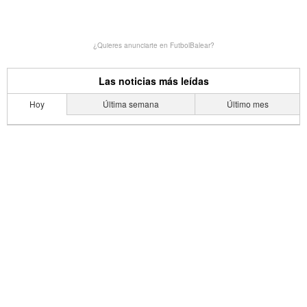
¿Quieres anunciarte en FutbolBalear?
Las noticias más leídas
Hoy
Última semana
Último mes