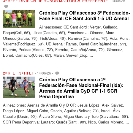
3ª RFEF
,
DIVISIÓN DE HONOR MALLORCA
,
PREFERENTE
-
14/06/26
-
Crónica Play Off ascenso 3ª Federación-
Fase Final: CE Sant Jordi 1-5 UD Arenal
Alineaciones: CE Sant Jordi: Verger, Gallardo,
Roque(Coll, 86'), Llinas(Caseiro, 68'), Francisco J. Olmedo, Marc
Olmedo(García, 76'), Fiol(Ateca, 46'), Ramírez(Campins, 76'), Ruiz, Pons,
Valiente(Rodríguez, 68'). UD Arenal: Ramis, David García(Jiménez, 51'),
Riverón, Pericas(Vicens, 72'), Ferreira, Castaño(Arasa, 72'), Gimenez,
Bonet, Camacho(Ucles, 65'), Malan, Serveri(Diop, ...
2ª RFEF
,
3ª RFEF
-
14/06/26
-
Crónica Play Off ascenso a 2ª
Federación-Fase Nacional-Final (ida):
Arenas de Armilla CyD CF 1-1 SCR
Peña Deportiva
Alineaciones: Arenas de Armilla C y D CF: Jesús López, Álex Gálvez,
Diego López, Miguel Cobo, Osorio, Aguilar (Bolívar, 70'), Israel, Álex
Cabello (Durán, 90'), Álvaro Sierra, Migue García y Toro (Salvatierra, 59’).
SCR Peña Deportiva: Lautaro; Quirós(Santi, 90'), Nico, Carlos Moreno, ...