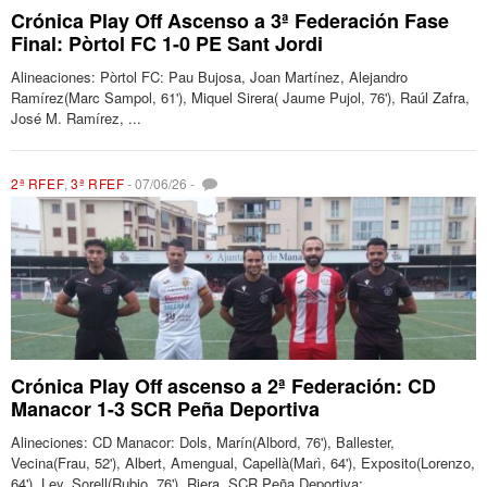
Crónica Play Off Ascenso a 3ª Federación Fase
Final: Pòrtol FC 1-0 PE Sant Jordi
Alineaciones: Pòrtol FC: Pau Bujosa, Joan Martínez, Alejandro
Ramírez(Marc Sampol, 61'), Miquel Sirera( Jaume Pujol, 76'), Raúl Zafra,
José M. Ramírez, ...
2ª RFEF
,
3ª RFEF
-
07/06/26
-
Crónica Play Off ascenso a 2ª Federación: CD
Manacor 1-3 SCR Peña Deportiva
Alineciones: CD Manacor: Dols, Marín(Albord, 76'), Ballester,
Vecina(Frau, 52'), Albert, Amengual, Capellà(Marì, 64'), Exposito(Lorenzo,
64'), Ley, Sorell(Rubio, 76'), Riera, SCR Peña Deportiva: ...