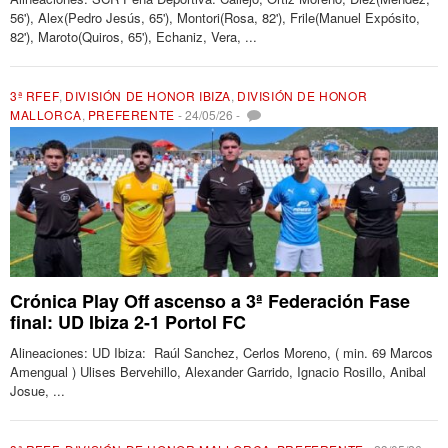
56'), Alex(Pedro Jesús, 65'), Montori(Rosa, 82'), Frile(Manuel Expósito,
82'), Maroto(Quiros, 65'), Echaniz, Vera, ...
3ª RFEF
,
DIVISIÓN DE HONOR IBIZA
,
DIVISIÓN DE HONOR
MALLORCA
,
PREFERENTE
-
24/05/26
-
Crónica Play Off ascenso a 3ª Federación Fase
final: UD Ibiza 2-1 Portol FC
Alineaciones: UD Ibiza: Raúl Sanchez, Cerlos Moreno, ( min. 69 Marcos
Amengual ) Ulises Bervehillo, Alexander Garrido, Ignacio Rosillo, Anibal
Josue, ...