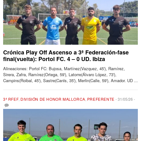
Crónica Play Off Ascenso a 3ª Federación-fase
final(vuelta): Portol FC. 4 – 0 UD. Ibiza
Alineaciones: Portol FC: Bujosa, Martínez(Vazquez, 45'), Ramírez,
Sirera, Zafra, Ramírez(Ortega, 59'), Latorre(Álvaro López, 73'),
Campins(Roibal, 45'), Sastre(Canls, 35'), Merlin(Calle, 59'), Amador. UD ...
3ª RFEF
,
DIVISIÓN DE HONOR MALLORCA
,
PREFERENTE
-
31/05/26
-