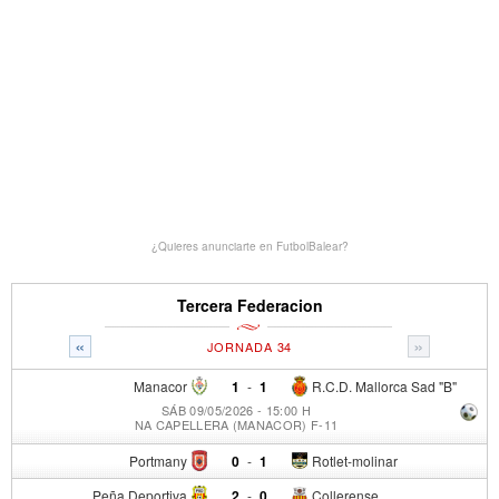
¿Quieres anunciarte en FutbolBalear?
Tercera Federacion
«
»
JORNADA 34
Manacor
1
-
1
R.C.D. Mallorca Sad "B"
SÁB 09/05/2026 - 15:00 H
NA CAPELLERA (MANACOR) F-11
Portmany
0
-
1
Rotlet-molinar
Peña Deportiva
2
-
0
Collerense