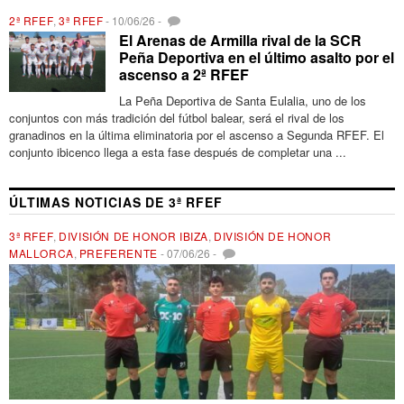
2ª RFEF
,
3ª RFEF
-
10/06/26
-
El Arenas de Armilla rival de la SCR
Peña Deportiva en el último asalto por el
ascenso a 2ª RFEF
La Peña Deportiva de Santa Eulalia, uno de los
conjuntos con más tradición del fútbol balear, será el rival de los
granadinos en la última eliminatoria por el ascenso a Segunda RFEF. El
conjunto ibicenco llega a esta fase después de completar una ...
ÚLTIMAS NOTICIAS DE 3ª RFEF
3ª RFEF
,
DIVISIÓN DE HONOR IBIZA
,
DIVISIÓN DE HONOR
MALLORCA
,
PREFERENTE
-
07/06/26
-