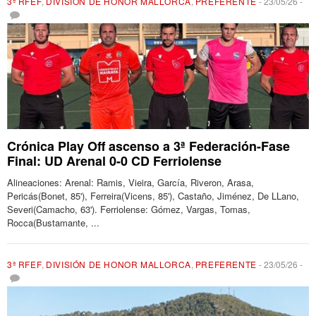
3ª RFEF
,
DIVISIÓN DE HONOR MALLORCA
,
PREFERENTE
-
23/05/26
-
Crónica Play Off ascenso a 3ª Federación-Fase
Final: UD Arenal 0-0 CD Ferriolense
Alineaciones: Arenal: Ramis, Vieira, García, Riveron, Arasa,
Pericás(Bonet, 85'), Ferreira(Vicens, 85'), Castaño, Jiménez, De LLano,
Severi(Camacho, 63'). Ferriolense: Gómez, Vargas, Tomas,
Rocca(Bustamante, ...
3ª RFEF
,
DIVISIÓN DE HONOR MALLORCA
,
PREFERENTE
-
23/05/26
-