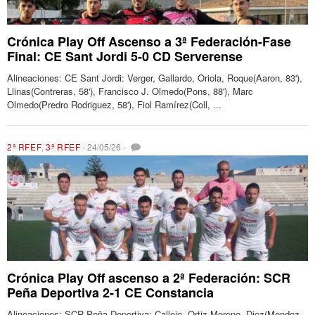
Crónica Play Off Ascenso a 3ª Federación-Fase
Final: CE Sant Jordi 5-0 CD Serverense
Alineaciones: CE Sant Jordi: Verger, Gallardo, Oriola, Roque(Aaron, 83'),
Llinas(Contreras, 58'), Francisco J. Olmedo(Pons, 88'), Marc
Olmedo(Predro Rodriguez, 58'), Fiol Ramírez(Coll, ...
2ª RFEF
,
3ª RFEF
-
24/05/26
-
Crónica Play Off ascenso a 2ª Federación: SCR
Peña Deportiva 2-1 CE Constancia
Alineaciones: SCR Peña Deportiva: Callejo, Ortiz Moreno, Diez(Mendez,