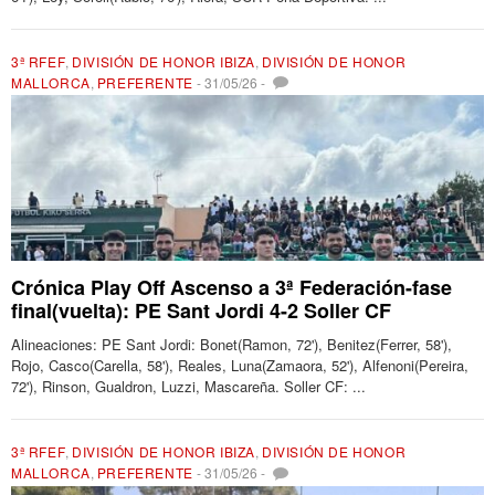
3ª RFEF
,
DIVISIÓN DE HONOR IBIZA
,
DIVISIÓN DE HONOR
MALLORCA
,
PREFERENTE
-
31/05/26
-
Crónica Play Off Ascenso a 3ª Federación-fase
final(vuelta): PE Sant Jordi 4-2 Soller CF
Alineaciones: PE Sant Jordi: Bonet(Ramon, 72'), Benitez(Ferrer, 58'),
Rojo, Casco(Carella, 58'), Reales, Luna(Zamaora, 52'), Alfenoni(Pereira,
72'), Rinson, Gualdron, Luzzi, Mascareña. Soller CF: ...
3ª RFEF
,
DIVISIÓN DE HONOR IBIZA
,
DIVISIÓN DE HONOR
MALLORCA
,
PREFERENTE
-
31/05/26
-