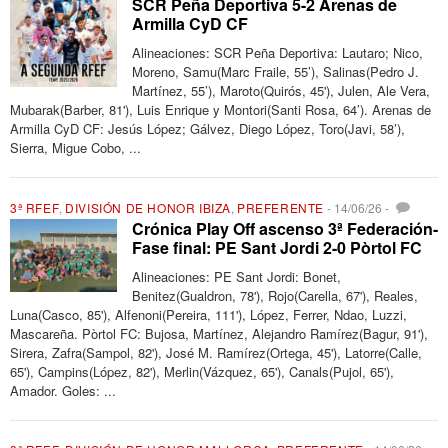
SCR Peña Deportiva 5-2 Arenas de
Armilla CyD CF
Alineaciones: SCR Peña Deportiva: Lautaro; Nico,
Moreno, Samu(Marc Fraile, 55’), Salinas(Pedro J.
Martínez, 55’), Maroto(Quirós, 45'), Julen, Ale Vera,
Mubarak(Barber, 81'), Luis Enrique y Montori(Santi Rosa, 64’). Arenas de
Armilla CyD CF: Jesús López; Gálvez, Diego López, Toro(Javi, 58’),
Sierra, Migue Cobo, ...
3ª RFEF
,
DIVISIÓN DE HONOR IBIZA
,
PREFERENTE
-
14/06/26
-
Crónica Play Off ascenso 3ª Federación-
Fase final: PE Sant Jordi 2-0 Pòrtol FC
Alineaciones: PE Sant Jordi: Bonet,
Benitez(Gualdron, 78'), Rojo(Carella, 67'), Reales,
Luna(Casco, 85'), Alfenoni(Pereira, 111'), López, Ferrer, Ndao, Luzzi,
Mascareña. Pòrtol FC: Bujosa, Martínez, Alejandro Ramírez(Bagur, 91'),
Sirera, Zafra(Sampol, 82'), José M. Ramírez(Ortega, 45'), Latorre(Calle,
65'), Campins(López, 82'), Merlin(Vázquez, 65'), Canals(Pujol, 65'),
Amador. Goles: ...