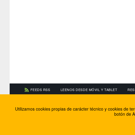
FEEDS RSS
LEENOS DESDE MÓVIL Y TABLET
RES
CONTACTA CON NOSOTROS
ACERCA DE NOSOTR
Utilizamos cookies propias de carácter técnico y cookies de t
Información de contacto
El equipo de FútbolBa
botón de A
Anúnciate en FútbolBalear
Soluciones Corporativ
Colabora con nosotros
Canal ético