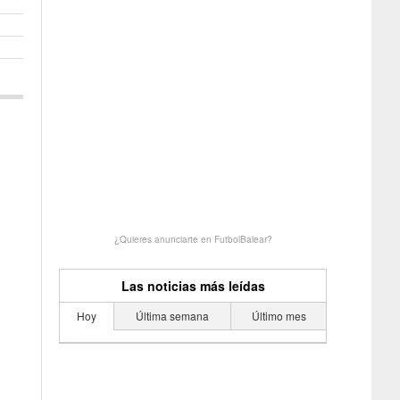
¿Quieres anunciarte en FutbolBalear?
Las noticias más leídas
Hoy
Última semana
Último mes