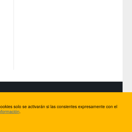
S
ookies solo se activarán si las consientes expresamente con el
lorca
nformación
.
ios