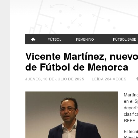
FÚTBOL
FEMENINO
FÚTBOL BASE
Vicente Martínez, nuevo
de Fútbol de Menorca
JUEVES, 10 DE JULIO DE 2025
| LEÍDA 284 VECES |
Martín
en el S
deporti
clasifi
RFEF.
El técn
fútbol 