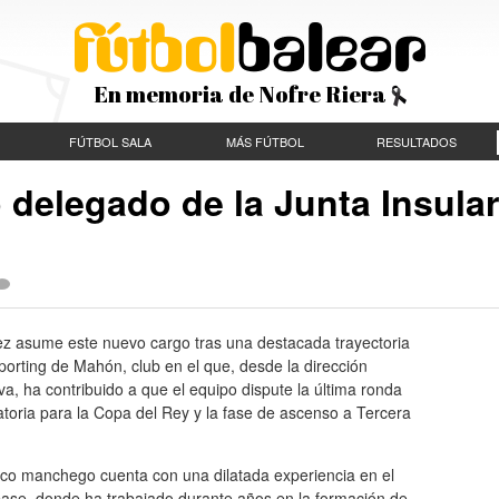
En memoria de Nofre Riera
FÚTBOL SALA
MÁS FÚTBOL
RESULTADOS
 delegado de la Junta Insular
ez asume este nuevo cargo tras una destacada trayectoria
porting de Mahón, club en el que, desde la dirección
va, ha contribuido a que el equipo dispute la última ronda
catoria para la Copa del Rey y la fase de ascenso a Tercera
ico manchego cuenta con una dilatada experiencia en el
base, donde ha trabajado durante años en la formación de