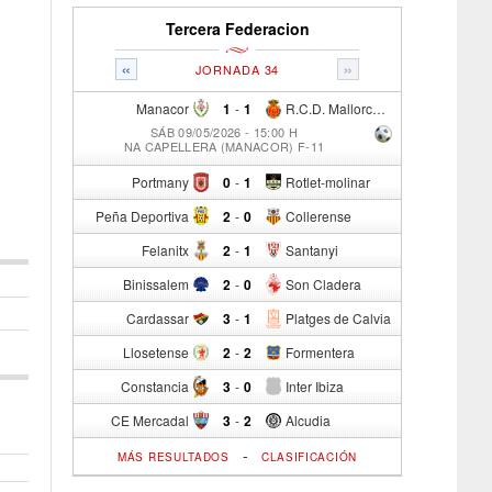
Tercera Federacion
«
»
JORNADA 34
Manacor
1
-
1
R.C.D. Mallorca Sad "B"
SÁB 09/05/2026 - 15:00 H
NA CAPELLERA (MANACOR) F-11
Portmany
0
-
1
Rotlet-molinar
Peña Deportiva
2
-
0
Collerense
Felanitx
2
-
1
Santanyi
Binissalem
2
-
0
Son Cladera
Cardassar
3
-
1
Platges de Calvia
Llosetense
2
-
2
Formentera
Constancia
3
-
0
Inter Ibiza
CE Mercadal
3
-
2
Alcudia
-
MÁS RESULTADOS
CLASIFICACIÓN