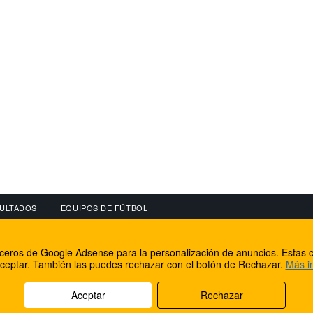
ULTADOS
EQUIPOS DE FÚTBOL
OS
CONECTA CON NOSOTROS
OTROS SERVICIO
erceros de Google Adsense para la personalización de anuncios. Estas c
lear
Facebook
Internet Rural Mal
ceptar. También las puedes rechazar con el botón de Rechazar.
Más i
as IP
Twitter
Registro de domin
Aceptar
Rechazar