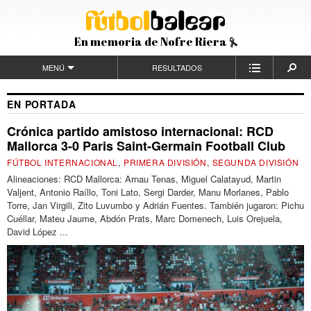
En memoria de Nofre Riera
MENÚ
RESULTADOS
EN PORTADA
Crónica partido amistoso internacional: RCD
Mallorca 3-0 Paris Saint-Germain Football Club
,
,
FÚTBOL INTERNACIONAL
PRIMERA DIVISIÓN
SEGUNDA DIVISIÓN
Alineaciones: RCD Mallorca: Arnau Tenas, Miguel Calatayud, Martin
Valjent, Antonio Raíllo, Toni Lato, Sergi Darder, Manu Morlanes, Pablo
Torre, Jan Virgili, Zito Luvumbo y Adrián Fuentes. También jugaron: Pichu
Cuéllar, Mateu Jaume, Abdón Prats, Marc Domenech, Luis Orejuela,
David López ...