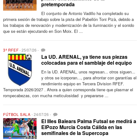
pretemporada
El conjunto de Antonio Vadillo ha completado su
primera sesión de trabajo sobre la pista del Pabellón Toni Pizà, debido a
los trabajos de renovación y modernización de la iluminación y el sonido
que se están ejecutando en Son Moix. El ...
3ª RFEF
-
25/07/26
-
La UD. ARENAL, ya tiene sus piezas
colocadas para el samblaje del equipo
En la UD. ARENAL, unos regresan... otros siguen...
y otros se icorporan..., para afrontar con garantías el
rendimiento equipo en Tercera Division RFEF.
Temporada 2026/2027 . Ahora a quien corresponda tiene que plasmar el
rompecabezas, con mucha meticulosidad y prepararse ...
FÚTBOL SALA
-
24/07/26
-
El Illes Balears Palma Futsal se medirá a
ElPozo Murcia Costa Cálida en las
semifinales de la Supercopa