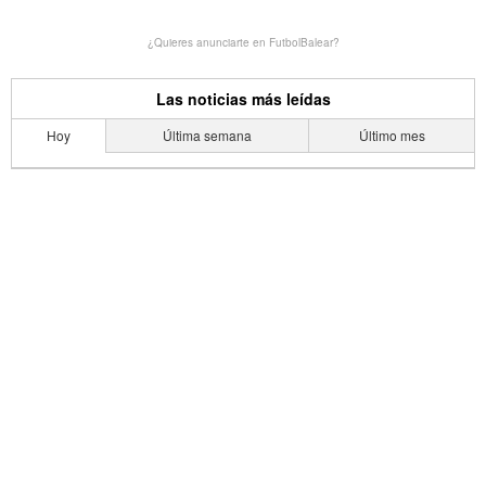
¿Quieres anunciarte en FutbolBalear?
Las noticias más leídas
Hoy
Última semana
Último mes