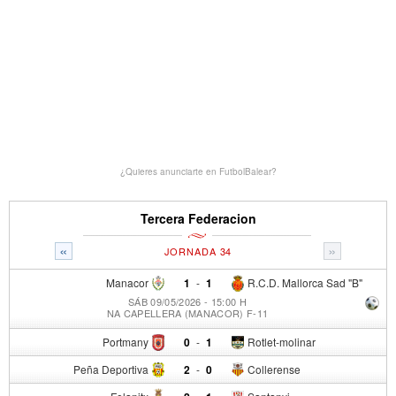
¿Quieres anunciarte en FutbolBalear?
Tercera Federacion
«
»
JORNADA 34
Manacor
1
-
1
R.C.D. Mallorca Sad "B"
SÁB 09/05/2026 - 15:00 H
NA CAPELLERA (MANACOR) F-11
Portmany
0
-
1
Rotlet-molinar
Peña Deportiva
2
-
0
Collerense