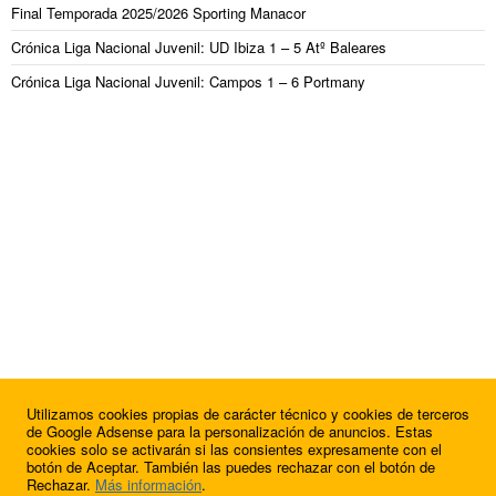
Final Temporada 2025/2026 Sporting Manacor
Crónica Liga Nacional Juvenil: UD Ibiza 1 – 5 Atº Baleares
Crónica Liga Nacional Juvenil: Campos 1 – 6 Portmany
Utilizamos cookies propias de carácter técnico y cookies de terceros
¿Quieres anunciarte en FutbolBalear?
de Google Adsense para la personalización de anuncios. Estas
cookies solo se activarán si las consientes expresamente con el
botón de Aceptar. También las puedes rechazar con el botón de
Rechazar.
Más información
.