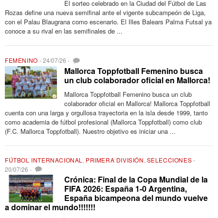
El sorteo celebrado en la Ciudad del Fútbol de Las
Rozas define una nueva semifinal ante el vigente subcampeón de Liga,
con el Palau Blaugrana como escenario. El Illes Balears Palma Futsal ya
conoce a su rival en las semifinales de ...
FEMENINO
-
24/07/26
-
Mallorca Toppfotball Femenino busca
un club colaborador oficial en Mallorca!
Mallorca Toppfotball Femenino busca un club
colaborador oficial en Mallorca! Mallorca Toppfotball
cuenta con una larga y orgullosa trayectoria en la isla desde 1999, tanto
como academia de fútbol profesional (Mallorca Toppfotball) como club
(F.C. Mallorca Toppfotball). Nuestro objetivo es iniciar una ...
FÚTBOL INTERNACIONAL
,
PRIMERA DIVISIÓN
,
SELECCIONES
-
20/07/26
-
Crónica: Final de la Copa Mundial de la
FIFA 2026: España 1-0 Argentina,
España bicampeona del mundo vuelve
a dominar el mundo!!!!!!!