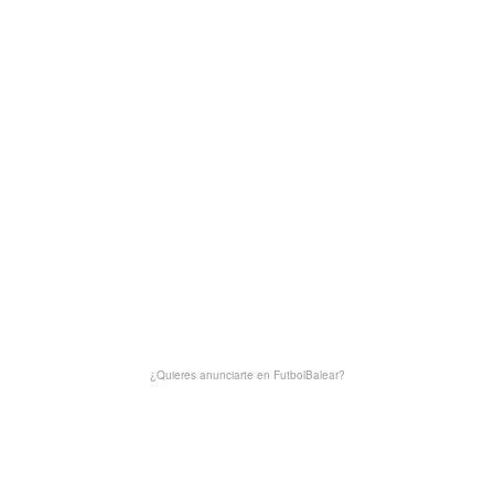
¿Quieres anunciarte en FutbolBalear?