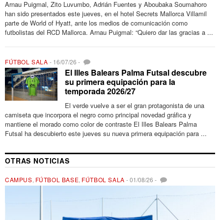
Arnau Puigmal, Zito Luvumbo, Adrián Fuentes y Aboubaka Soumahoro
han sido presentados este jueves, en el hotel Secrets Mallorca Villamil
parte de World of Hyatt, ante los medios de comunicación como
futbolistas del RCD Mallorca. Arnau Puigmal: “Quiero dar las gracias a ...
FÚTBOL SALA
-
16/07/26
-
El Illes Balears Palma Futsal descubre
su primera equipación para la
temporada 2026/27
El verde vuelve a ser el gran protagonista de una
camiseta que incorpora el negro como principal novedad gráfica y
mantiene el morado como color de contraste El Illes Balears Palma
Futsal ha descubierto este jueves su nueva primera equipación para ...
OTRAS NOTICIAS
CAMPUS
,
FÚTBOL BASE
,
FÚTBOL SALA
-
01/08/26
-