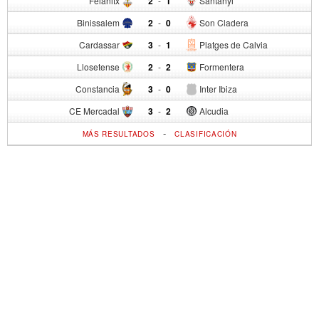
Felanitx
2
-
1
Santanyi
Binissalem
2
-
0
Son Cladera
Cardassar
3
-
1
Platges de Calvia
Llosetense
2
-
2
Formentera
Constancia
3
-
0
Inter Ibiza
CE Mercadal
3
-
2
Alcudia
-
MÁS RESULTADOS
CLASIFICACIÓN