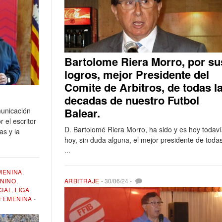
Bartolome Riera Morro, por su
logros, mejor Presidente del
Comite de Arbitros, de todas l
decadas de nuestro Futbol
Balear.
municación
r el escritor
D. Bartolomé Riera Morro, ha sido y es hoy todav
as y la
hoy, sin duda alguna, el mejor presidente de todas
...
MENINA
,
ARBITRAJE
-
30/06/24
-
ENINO
,
CIAL
,
LIGA
 FEMENINA
-