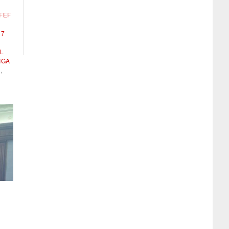
RFEF
 7
L
IGA
A
,