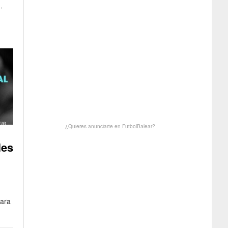
A
,
¿Quieres anunciarte en FutbolBalear?
les
para