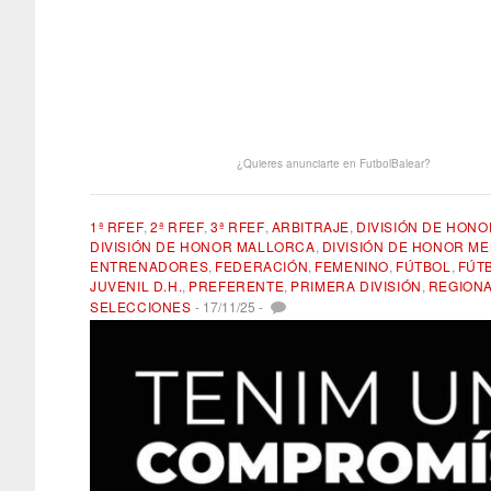
¿Quieres anunciarte en FutbolBalear?
1ª RFEF
,
2ª RFEF
,
3ª RFEF
,
ARBITRAJE
,
DIVISIÓN DE HONOR
DIVISIÓN DE HONOR MALLORCA
,
DIVISIÓN DE HONOR M
ENTRENADORES
,
FEDERACIÓN
,
FEMENINO
,
FÚTBOL
,
FÚT
JUVENIL D.H.
,
PREFERENTE
,
PRIMERA DIVISIÓN
,
REGION
SELECCIONES
-
17/11/25
-