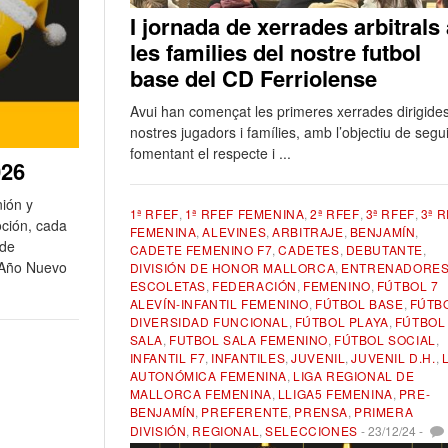
I jornada de xerrades arbitrals 
les families del nostre futbol
base del CD Ferriolense
Avui han començat les primeres xerrades dirigides
nostres jugadors i famílies, amb l’objectiu de segui
fomentant el respecte i ...
026
ión y
1ª RFEF
,
1ª RFEF FEMENINA
,
2ª RFEF
,
3ª RFEF
,
3ª 
oción, cada
FEMENINA
,
ALEVINES
,
ARBITRAJE
,
BENJAMÍN
,
sde
CADETE FEMENINO F7
,
CADETES
,
DEBUTANTE
,
n Año Nuevo
DIVISIÓN DE HONOR MALLORCA
,
ENTRENADORE
ESCOLETAS
,
FEDERACIÓN
,
FEMENINO
,
FÚTBOL 7
ALEVÍN-INFANTIL FEMENINO
,
FÚTBOL BASE
,
FÚTB
DIVERSIDAD FUNCIONAL
,
FÚTBOL PLAYA
,
FÚTBOL
SALA
,
FUTBOL SALA FEMENINO
,
FÚTBOL SOCIAL
,
INFANTIL F7
,
INFANTILES
,
JUVENIL
,
JUVENIL D.H.
,
AUTONÓMICA FEMENINA
,
LIGA REGIONAL DE
MALLORCA FEMENINA
,
LLIGA5 FEMENINA
,
PRE-
BENJAMÍN
,
PREFERENTE
,
PRENSA
,
PRIMERA
DIVISIÓN
,
REGIONAL
,
SELECCIONES
-
23/12/24
-