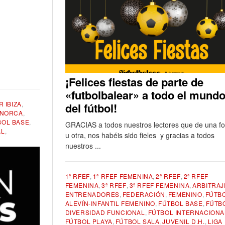
¡Felices fiestas de parte de
«futbolbalear» a todo el mund
 IBIZA
,
del fútbol!
ENORCA
,
BOL BASE
,
GRACIAS a todos nuestros lectores que de una f
AL
,
u otra, nos habéis sido fieles y gracias a todos
nuestros ...
1ª RFEF
,
1ª RFEF FEMENINA
,
2ª RFEF
,
2ª RFEF
FEMENINA
,
3ª RFEF
,
3ª RFEF FEMENINA
,
ARBITRAJ
ENTRENADORES
,
FEDERACIÓN
,
FEMENINO
,
FÚTBO
ALEVÍN-INFANTIL FEMENINO
,
FÚTBOL BASE
,
FÚTB
DIVERSIDAD FUNCIONAL
,
FÚTBOL INTERNACIONA
FÚTBOL PLAYA
,
FÚTBOL SALA
,
JUVENIL D.H.
,
LIGA