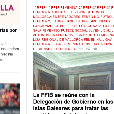
1ª RFEF
,
1ª RFEF FEMENINA
,
2ª RFEF
,
3ª RFEF
,
3ª 
FEMENINA
,
ARBITRAJE
,
DIVISIÓN DE HONOR
MALLORCA
,
ENTRENADORES
,
FEMENINO
,
FÚTBOL
FEMENINO
,
FÚTBOL BASE
,
FÚTBOL DIVERSIDAD
FUNCIONAL
,
FÚTBOL PLAYA
,
FÚTBOL SALA
,
FUTBO
rlas por
SALA FEMENINO
,
FÚTBOL SOCIAL
,
JUVENIL D.H.
,
L
AUTONÓMICA FEMENINA
,
LIGA CADETE FEMENIN
LIGA REGIONAL DE MALLORCA FEMENINA
,
LIGAV
tori
FEMENINA
,
LLIGA5 FEMENINA
,
PRIMERA DIVISIÓN
,
 inspiradora
REGIONAL
,
SELECCIONES
-
29/10/24
-
Virginia
de
La FFIB se reúne con la
Delegación de Gobierno en las
Islas Baleares para tratar las