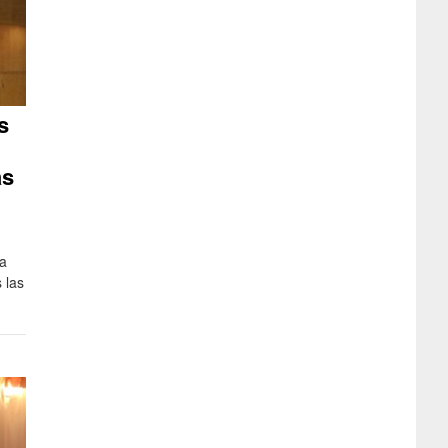
s
as
ía
 las