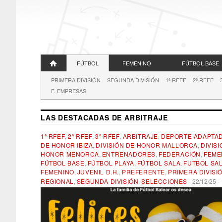
FÚTBOL
FEMENINO
FÚTBOL BASE
PRIMERA DIVISIÓN
SEGUNDA DIVISIÓN
1ª RFEF
2ª RFEF
F. EMPRESAS
LAS DESTACADAS DE ARBITRAJE
1ª RFEF
,
2ª RFEF
,
3ª RFEF
,
ARBITRAJE
,
DEPORTE ADAPTA
DE HONOR IBIZA
,
DIVISIÓN DE HONOR MALLORCA
,
DIVISI
HONOR MENORCA
,
ENTRENADORES
,
FEDERACIÓN
,
FEME
FÚTBOL BASE
,
FÚTBOL PLAYA
,
FÚTBOL SALA
,
FUTBOL SA
FEMENINO
,
JUVENIL D.H.
,
PREFERENTE
,
PRIMERA DIVISI
REGIONAL
,
SEGUNDA DIVISIÓN
,
SELECCIONES
-
22/12/25
-