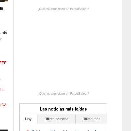
a
¿Quieres anunciarte en FutbolBalear?
 als
r
RFEF
S
,
OL
¿Quieres anunciarte en FutbolBalear?
LIGA
Las noticias más leídas
Hoy
Última semana
Último mes