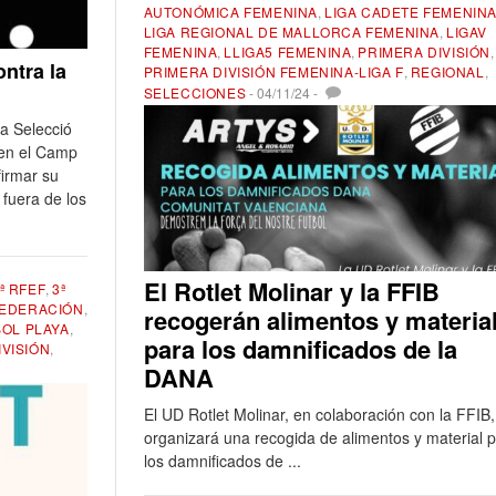
AUTONÓMICA FEMENINA
,
LIGA CADETE FEMENIN
LIGA REGIONAL DE MALLORCA FEMENINA
,
LIGAV
FEMENINA
,
LLIGA5 FEMENINA
,
PRIMERA DIVISIÓN
,
ontra la
PRIMERA DIVISIÓN FEMENINA-LIGA F
,
REGIONAL
,
SELECCIONES
-
04/11/24
-
a Selecció
 en el Camp
firmar su
 fuera de los
El Rotlet Molinar y la FFIB
ª RFEF
,
3ª
EDERACIÓN
,
recogerán alimentos y materia
OL PLAYA
,
para los damnificados de la
IVISIÓN
,
DANA
El UD Rotlet Molinar, en colaboración con la FFIB,
organizará una recogida de alimentos y material 
los damnificados de ...