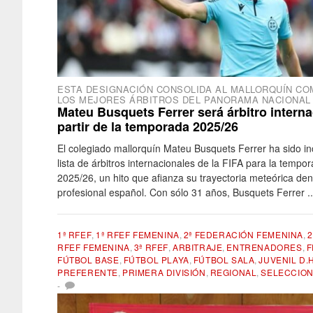
ESTA DESIGNACIÓN CONSOLIDA AL MALLORQUÍN CO
LOS MEJORES ÁRBITROS DEL PANORAMA NACIONAL
Mateu Busquets Ferrer será árbitro interna
partir de la temporada 2025/26
El colegiado mallorquín Mateu Busquets Ferrer ha sido inc
lista de árbitros internacionales de la FIFA para la tempo
2025/26, un hito que afianza su trayectoria meteórica dent
profesional español. Con sólo 31 años, Busquets Ferrer ..
1ª RFEF
,
1ª RFEF FEMENINA
,
2ª FEDERACIÓN FEMENINA
,
2
RFEF FEMENINA
,
3ª RFEF
,
ARBITRAJE
,
ENTRENADORES
,
F
FÚTBOL BASE
,
FÚTBOL PLAYA
,
FÚTBOL SALA
,
JUVENIL D.H
PREFERENTE
,
PRIMERA DIVISIÓN
,
REGIONAL
,
SELECCIO
-