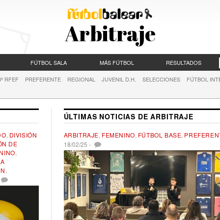
Arbitraje
FÚTBOL SALA
MÁS FÚTBOL
RESULTADOS
3ª RFEF
PREFERENTE
REGIONAL
JUVENIL D.H.
SELECCIONES
FÚTBOL INT
ÚLTIMAS NOTICIAS DE ARBITRAJE
DO
,
DIVISIÓN
ARBITRAJE
,
FEMENINO
,
FÚTBOL BASE
,
PREFEREN
ÓN DE
18/02/25
-
NINO
,
LA
ÓN
,