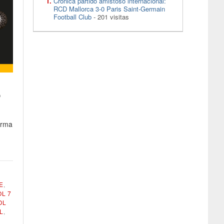
Crónica partido amistoso internacional:
RCD Mallorca 3-0 Paris Saint-Germain
Football Club
- 201 visitas
o
orma
E
,
L 7
OL
L
,