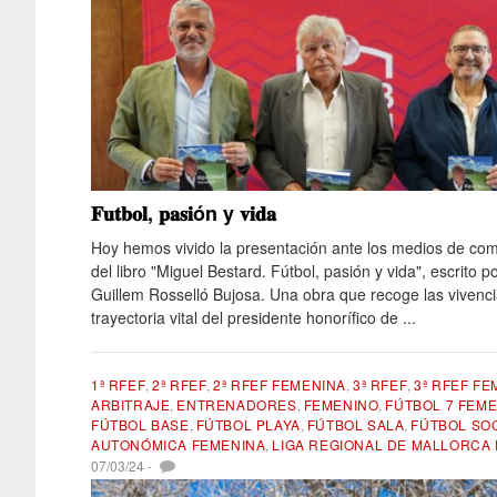
𝐅𝐮𝐭𝐛𝐨𝐥, 𝐩𝐚𝐬𝐢ón y 𝐯𝐢𝐝𝐚
Hoy hemos vivido la presentación ante los medios de co
del libro "Miguel Bestard. Fútbol, ​​pasión y vida", escrito po
Guillem Rosselló Bujosa. Una obra que recoge las vivenci
trayectoria vital del presidente honorífico de ...
1ª RFEF
,
2ª RFEF
,
2ª RFEF FEMENINA
,
3ª RFEF
,
3ª RFEF FE
ARBITRAJE
,
ENTRENADORES
,
FEMENINO
,
FÚTBOL 7 FEM
FÚTBOL BASE
,
FÚTBOL PLAYA
,
FÚTBOL SALA
,
FÚTBOL SO
AUTONÓMICA FEMENINA
,
LIGA REGIONAL DE MALLORCA
07/03/24
-