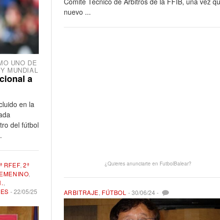
Comité Técnico de Árbitros de la FFIB, una vez qu
nuevo ...
MO UNO DE
 Y MUNDIAL
cional a
luido en la
rada
ro del fútbol
.
¿Quieres anunciarte en FutbolBalear?
ª RFEF
,
2ª
EMENINO
,
.
,
NES
-
22/05/25
ARBITRAJE
,
FÚTBOL
-
30/06/24
-