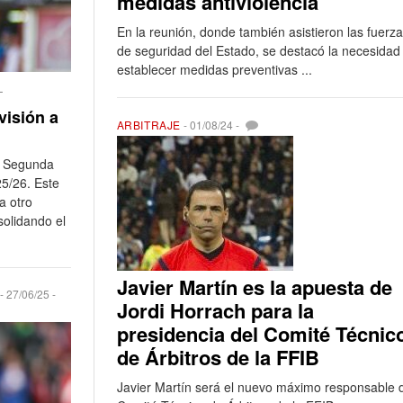
medidas antiviolencia
En la reunión, donde también asistieron las fuerz
de seguridad del Estado, se destacó la necesidad
establecer medidas preventivas ...
L
visión a
ARBITRAJE
-
01/08/24
-
la Segunda
5/26. Este
a otro
solidando el
Javier Martín es la apuesta de
-
27/06/25
-
Jordi Horrach para la
presidencia del Comité Técnic
de Árbitros de la FFIB
Javier Martín será el nuevo máximo responsable 