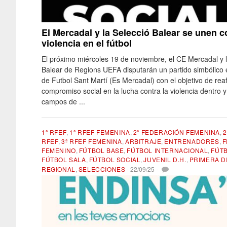
El Mercadal y la Selecció Balear se unen c
violencia en el fútbol
El próximo miércoles 19 de noviembre, el CE Mercadal y l
Balear de Regions UEFA disputarán un partido simbólico
de Futbol Sant Martí (Es Mercadal) con el objetivo de rea
compromiso social en la lucha contra la violencia dentro y
campos de ...
1ª RFEF
,
1ª RFEF FEMENINA
,
2ª FEDERACIÓN FEMENINA
,
2
RFEF
,
3ª RFEF FEMENINA
,
ARBITRAJE
,
ENTRENADORES
,
F
FEMENINO
,
FÚTBOL BASE
,
FÚTBOL INTERNACIONAL
,
FÚTB
FÚTBOL SALA
,
FÚTBOL SOCIAL
,
JUVENIL D.H.
,
PRIMERA D
REGIONAL
,
SELECCIONES
-
22/09/25
-