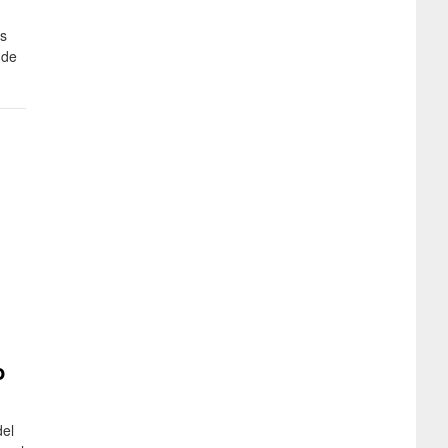
as
 de
o
del