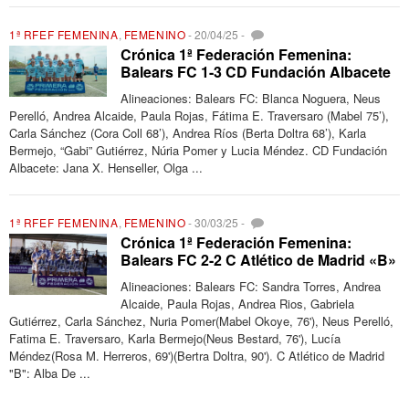
1ª RFEF FEMENINA
,
FEMENINO
-
20/04/25
-
Crónica 1ª Federación Femenina:
Balears FC 1-3 CD Fundación Albacete
Alineaciones: Balears FC: Blanca Noguera, Neus
Perelló, Andrea Alcaide, Paula Rojas, Fátima E. Traversaro (Mabel 75’),
Carla Sánchez (Cora Coll 68’), Andrea Ríos (Berta Doltra 68’), Karla
Bermejo, “Gabi” Gutiérrez, Núria Pomer y Lucia Méndez. CD Fundación
Albacete: Jana X. Henseller, Olga ...
1ª RFEF FEMENINA
,
FEMENINO
-
30/03/25
-
Crónica 1ª Federación Femenina:
Balears FC 2-2 C Atlético de Madrid «B»
Alineaciones: Balears FC: Sandra Torres, Andrea
Alcaide, Paula Rojas, Andrea Rios, Gabriela
Gutiérrez, Carla Sánchez, Nuria Pomer(Mabel Okoye, 76'), Neus Perelló,
Fatima E. Traversaro, Karla Bermejo(Neus Bestard, 76'), Lucía
Méndez(Rosa M. Herreros, 69')(Bertra Doltra, 90'). C Atlético de Madrid
"B": Alba De ...