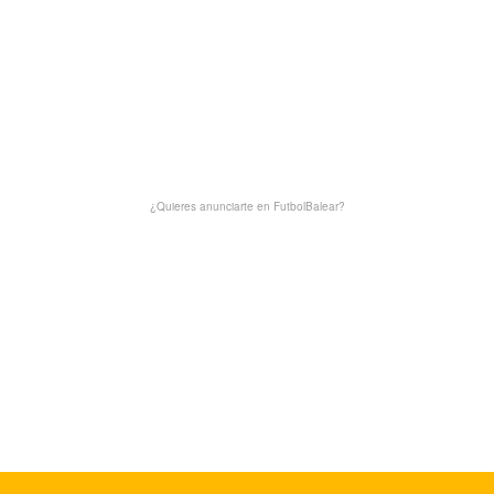
¿Quieres anunciarte en FutbolBalear?