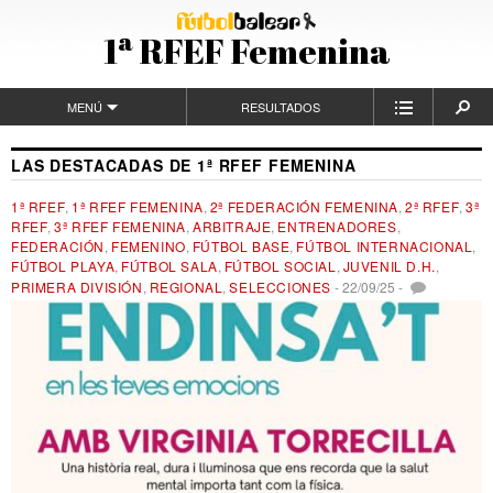
1ª RFEF Femenina
MENÚ
RESULTADOS
LAS DESTACADAS DE 1ª RFEF FEMENINA
1ª RFEF
,
1ª RFEF FEMENINA
,
2ª FEDERACIÓN FEMENINA
,
2ª RFEF
,
3ª
RFEF
,
3ª RFEF FEMENINA
,
ARBITRAJE
,
ENTRENADORES
,
FEDERACIÓN
,
FEMENINO
,
FÚTBOL BASE
,
FÚTBOL INTERNACIONAL
,
FÚTBOL PLAYA
,
FÚTBOL SALA
,
FÚTBOL SOCIAL
,
JUVENIL D.H.
,
PRIMERA DIVISIÓN
,
REGIONAL
,
SELECCIONES
-
22/09/25
-