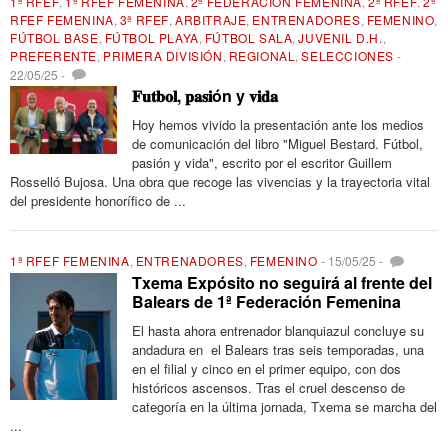
1ª RFEF
,
1ª RFEF FEMENINA
,
2ª FEDERACIÓN FEMENINA
,
2ª RFEF
,
2ª
RFEF FEMENINA
,
3ª RFEF
,
ARBITRAJE
,
ENTRENADORES
,
FEMENINO
,
FÚTBOL BASE
,
FÚTBOL PLAYA
,
FÚTBOL SALA
,
JUVENIL D.H.
,
PREFERENTE
,
PRIMERA DIVISIÓN
,
REGIONAL
,
SELECCIONES
-
22/05/25
-
𝐅𝐮𝐭𝐛𝐨𝐥, 𝐩𝐚𝐬𝐢ón y 𝐯𝐢𝐝𝐚
Hoy hemos vivido la presentación ante los medios
de comunicación del libro "Miguel Bestard. Fútbol, ​​
pasión y vida", escrito por el escritor Guillem
Rosselló Bujosa. Una obra que recoge las vivencias y la trayectoria vital
del presidente honorífico de ...
1ª RFEF FEMENINA
,
ENTRENADORES
,
FEMENINO
-
15/05/25
-
Txema Expósito no seguirá al frente del
Balears de 1ª Federación Femenina
El hasta ahora entrenador blanquiazul concluye su
andadura en el Balears tras seis temporadas, una
en el filial y cinco en el primer equipo, con dos
históricos ascensos. Tras el cruel descenso de
categoría en la última jornada, Txema se marcha del
...