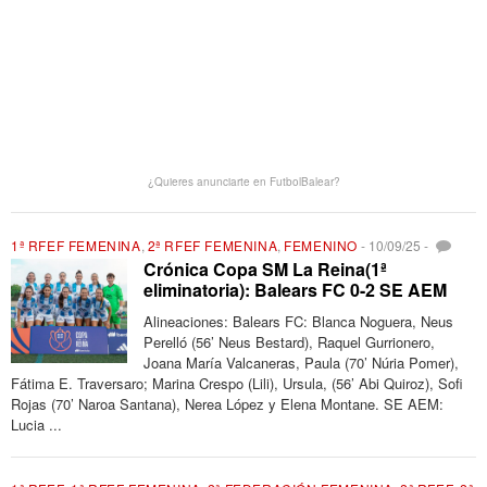
¿Quieres anunciarte en FutbolBalear?
1ª RFEF FEMENINA
,
2ª RFEF FEMENINA
,
FEMENINO
-
10/09/25
-
Crónica Copa SM La Reina(1ª
eliminatoria): Balears FC 0-2 SE AEM
Alineaciones: Balears FC: Blanca Noguera, Neus
Perelló (56’ Neus Bestard), Raquel Gurrionero,
Joana María Valcaneras, Paula (70’ Núria Pomer),
Fátima E. Traversaro; Marina Crespo (Lili), Ursula, (56’ Abi Quiroz), Sofi
Rojas (70’ Naroa Santana), Nerea López y Elena Montane. SE AEM:
Lucia ...