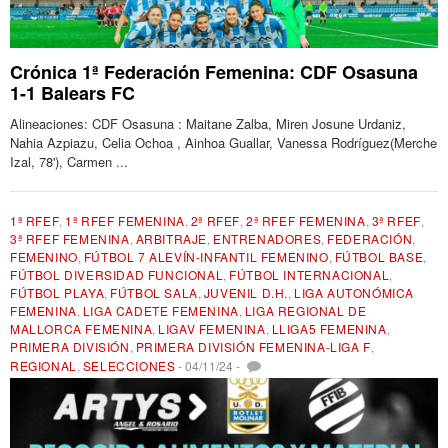
Crónica 1ª Federación Femenina: CDF Osasuna
1-1 Balears FC
Alineaciones: CDF Osasuna : Maitane Zalba, Miren Josune Urdaniz,
Nahia Azpiazu, Celia Ochoa , Ainhoa Guallar, Vanessa Rodríguez(Merche
Izal, 78'), Carmen ...
1ª RFEF
,
1ª RFEF FEMENINA
,
2ª RFEF
,
2ª RFEF FEMENINA
,
3ª RFEF
,
3ª RFEF FEMENINA
,
ARBITRAJE
,
ENTRENADORES
,
FEDERACIÓN
,
FEMENINO
,
FÚTBOL 7 ALEVÍN-INFANTIL FEMENINO
,
FÚTBOL BASE
,
FÚTBOL DIVERSIDAD FUNCIONAL
,
FÚTBOL INTERNACIONAL
,
FÚTBOL PLAYA
,
FÚTBOL SALA
,
JUVENIL D.H.
,
LIGA AUTONÓMICA
FEMENINA
,
LIGA CADETE FEMENINA
,
LIGA REGIONAL DE
MALLORCA FEMENINA
,
LIGAV FEMENINA
,
LLIGA5 FEMENINA
,
PRIMERA DIVISIÓN
,
PRIMERA DIVISIÓN FEMENINA-LIGA F
,
REGIONAL
,
SELECCIONES
-
04/11/24
-