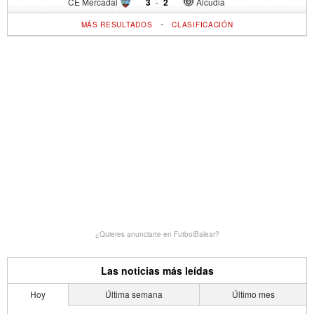
CE Mercadal
3
-
2
Alcudia
-
MÁS RESULTADOS
CLASIFICACIÓN
¿Quieres anunciarte en FutbolBalear?
Las noticias más leídas
Hoy
Última semana
Último mes