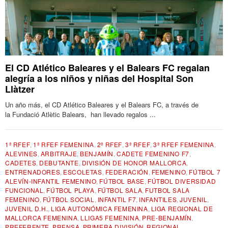
El CD Atlético Baleares y el Balears FC regalan
alegría a los niños y niñas del Hospital Son
Llàtzer
Un año más, el CD Atlético Baleares y el Balears FC, a través de
la Fundació Atlètic Balears, han llevado regalos ...
1ª RFEF
,
1ª RFEF FEMENINA
,
2ª RFEF
,
3ª RFEF
,
3ª RFEF FEMENINA
,
ALEVINES
,
ARBITRAJE
,
BENJAMÍN
,
CADETE FEMENINO F7
,
CADETES
,
DEBUTANTE
,
DIVISIÓN DE HONOR MALLORCA
,
ENTRENADORES
,
ESCOLETAS
,
FEDERACIÓN
,
FEMENINO
,
FÚTBOL 7
ALEVÍN-INFANTIL FEMENINO
,
FÚTBOL BASE
,
FÚTBOL DIVERSIDAD
FUNCIONAL
,
FÚTBOL PLAYA
,
FÚTBOL SALA
,
FUTBOL SALA
FEMENINO
,
FÚTBOL SOCIAL
,
INFANTIL F7
,
INFANTILES
,
JUVENIL
,
JUVENIL D.H.
,
LIGA AUTONÓMICA FEMENINA
,
LIGA REGIONAL DE
MALLORCA FEMENINA
,
LLIGA5 FEMENINA
,
PRE-BENJAMÍN
,
PREFERENTE
,
PRENSA
,
PRIMERA DIVISIÓN
,
REGIONAL
,