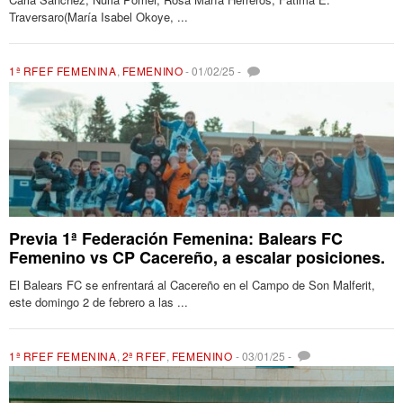
Traversaro(María Isabel Okoye, ...
1ª RFEF FEMENINA
,
FEMENINO
-
01/02/25
-
Previa 1ª Federación Femenina: Balears FC
Femenino vs CP Cacereño, a escalar posiciones.
El Balears FC se enfrentará al Cacereño en el Campo de Son Malferit,
este domingo 2 de febrero a las ...
1ª RFEF FEMENINA
,
2ª RFEF
,
FEMENINO
-
03/01/25
-