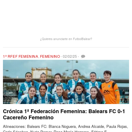
¿Quieres anunciarte en FutbolBalear?
1ª RFEF FEMENINA
,
FEMENINO
-
02/02/25
-
Crónica 1ª Federación Femenina: Balears FC 0-1
Cacereño Femenino
Alineaciones: Balears FC: Blanca Noguera, Andrea Alcaide, Paula Rojas,
Carla Sánchez, Nuria Pomer, Rosa María Herreros, Fátima E.