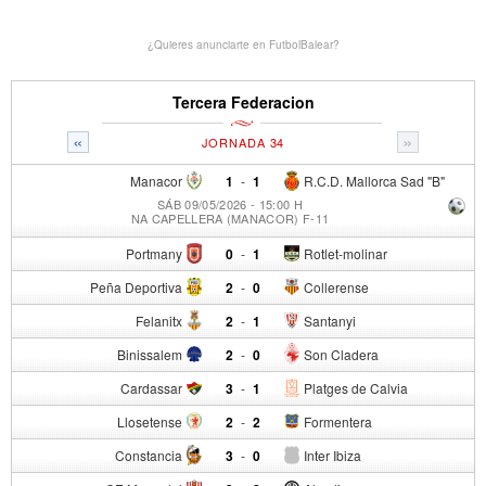
¿Quieres anunciarte en FutbolBalear?
Tercera Federacion
«
»
JORNADA 34
Manacor
1
-
1
R.C.D. Mallorca Sad "B"
SÁB 09/05/2026 - 15:00 H
NA CAPELLERA (MANACOR) F-11
Portmany
0
-
1
Rotlet-molinar
Peña Deportiva
2
-
0
Collerense
Felanitx
2
-
1
Santanyi
Binissalem
2
-
0
Son Cladera
Cardassar
3
-
1
Platges de Calvia
Llosetense
2
-
2
Formentera
Constancia
3
-
0
Inter Ibiza