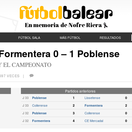
En memoria de Nofre Riera
FÚTBOL SALA
MÁS FÚTBOL
RESULTADOS
 Formentera 0 – 1 Poblense
 Y EL CAMPEONATO
.697 VECES |
Partidos anteriores
Llosetense
J 33
Poblense
1
0
Collerense
J 33
2
Formentera
2
Collerense
J 32
Poblense
3
0
CE Mercadal
J 32
Formentera
4
0