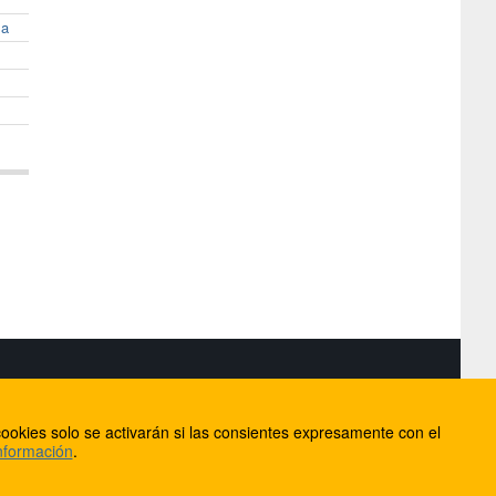
la
S
ookies solo se activarán si las consientes expresamente con el
lorca
nformación
.
ios