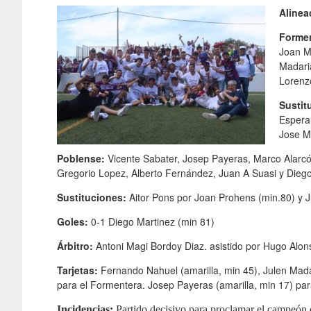
Alinea
Forme
Joan Ma
Madari
Lorenz
Sustit
Esperal
Jose M
Poblense:
Vicente Sabater, Josep Payeras, Marco Alarcó
Gregorio Lopez, Alberto Fernández, Juan A Suasi y Diego
Sustituciones:
Aitor Pons por Joan Prohens (min.80) y J
Goles:
0-1 Diego Martinez (min 81)
Árbitro:
Antoni Magi Bordoy Diaz. asistido por Hugo Alon
Tarjetas:
Fernando Nahuel (amarilla, min 45), Julen Madar
para el Formentera. Josep Payeras (amarilla, min 17) par
Incidencias:
Partido decisivo para proclamar el campeón