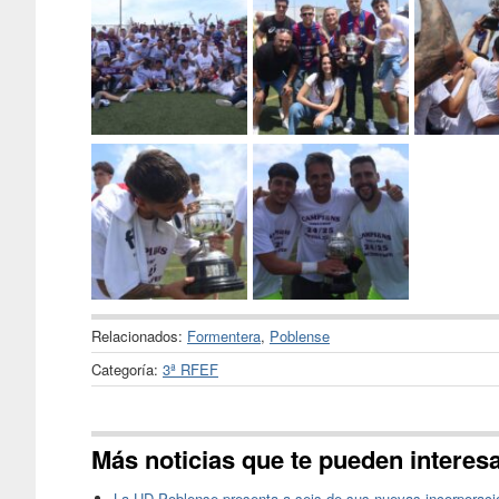
Relacionados:
Formentera
,
Poblense
Categoría:
3ª RFEF
Más noticias que te pueden interes
La UD Poblense presenta a seis de sus nuevas incorporaci