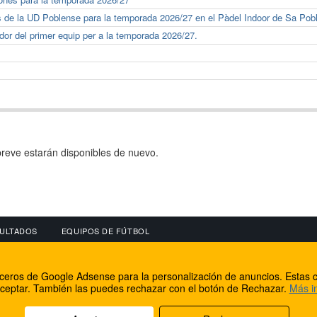
s de la UD Poblense para la temporada 2026/27 en el Pàdel Indoor de Sa Pob
or del primer equip per a la temporada 2026/27.
reve estarán disponibles de nuevo.
ULTADOS
EQUIPOS DE FÚTBOL
OS
CONECTA CON NOSOTROS
OTROS SERVICIO
erceros de Google Adsense para la personalización de anuncios. Estas c
lear
Facebook
Internet Rural Mal
ceptar. También las puedes rechazar con el botón de Rechazar.
Más i
as IP
Twitter
Registro de domin