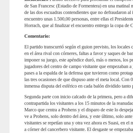
de San Francesc (Estadio de Formentera) en una matinal m
de las dos escuadras contendientes que no defraudaron al 
encuentro unas 1.500,00 personas, entre ellas el Presidente
Horrach, que al finalizar el encuentro entrego la copa de
Comentario:
El partido transcurrió según el guion previsto, los locales
en el área rival con córneres, faltas a favor y saques de ba
imponer su juego, este apéndice duró, más o menos, los p
jugadores del centro de campo visitante que empezaban a j
pases a la espalda de la defensa que tuvieron como protag
las tres ocasiones de que dispuso ante el meta local. Con 
inmensa disputa del esférico en cada balón dividido tanto
Segunda parte con inicio calcado de la primera, pero a dife
contrapartida los visitantes a los 15 minutos de la reanud
Marco que centra a Prohens y el disparo de este lo despej
ve a Prohens, solo dentro del área, y este último, solo ante
visitantes se repetían una y otra vez ahora es Suasi, en el 
a córner del cancerbero visitante. El desgaste se empezaba