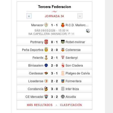
Tercera Federacion
«
»
JORNADA 34
Manacor
1
-
1
R.C.D. Mallorca Sad "B"
SÁB 09/05/2026 - 15:00 H
NA CAPELLERA (MANACOR) F-11
Portmany
0
-
1
Rotlet-molinar
Peña Deportiva
2
-
0
Collerense
Felanitx
2
-
1
Santanyi
Binissalem
2
-
0
Son Cladera
Cardassar
3
-
1
Platges de Calvia
Llosetense
2
-
2
Formentera
Constancia
3
-
0
Inter Ibiza
CE Mercadal
3
-
2
Alcudia
-
MÁS RESULTADOS
CLASIFICACIÓN