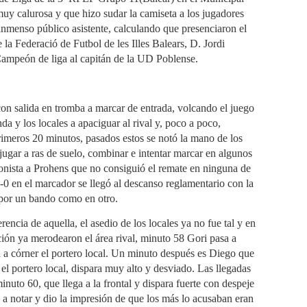
uy calurosa y que hizo sudar la camiseta a los jugadores
inmenso público asistente, calculando que presenciaron el
 la Federació de Futbol de les Illes Balears, D. Jordi
 Campeón de liga al capitán de la UD Poblense.
 con salida en tromba a marcar de entrada, volcando el juego
nda y los locales a apaciguar al rival y, poco a poco,
rimeros 20 minutos, pasados estos se notó la mano de los
ugar a ras de suelo, combinar e intentar marcar en algunos
onista a Prohens que no consiguió el remate en ninguna de
0-0 en el marcador se llegó al descanso reglamentario con la
 por un bando como en otro.
rencia de aquella, el asedio de los locales ya no fue tal y en
ación ya merodearon el área rival, minuto 58 Gori pasa a
a a córner el portero local. Un minuto después es Diego que
 el portero local, dispara muy alto y desviado. Las llegadas
minuto 60, que llega a la frontal y dispara fuerte con despeje
 a notar y dio la impresión de que los más lo acusaban eran