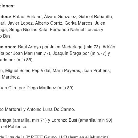
ciones:
ntera:
Rafael Soriano, Álvaro Gonzalez, Gabriel Rabanillo,
ri, Javier Lopez, Alberto Gorriz, Gorka Marcos, Julen
aga, Senga Nicolás Kata, Fernando Nahuel Losada y
o Busi.
uciones:
Raul Arroyo por Julen Madariaga (min.73), Adrián
ta por Joan Mari (min.77), Joaquín Braga por (min.77) y
ario por (min.85)
n, Miguel Soler, Pep Vidal, Martí Payeras, Joan Prohens,
 Martinez.
uan Cifre por Diego Martinez (min.89)
so Martorell y Antonio Luna Do Carmo.
iaga (amarilla, min 71) y Lorenzo Busi (amarilla, min 90)
a el Poblense.
 de Liga de la 3ª RFEF Grupo 11(Balear) en el Municipal