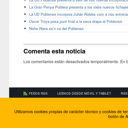
La Gran Penya Poblera presenta a los siete nuevos fichaje
La UD Poblense incorpora Julián Robles com a nou entrenad
Oscar Troya posa punt final a la seva etapa al Poblense
Nofre Riera se’n va del Poblense
Comenta esta noticia
Los comentarios están desactivados temporalmente. En b
FEEDS RSS
LEENOS DESDE MÓVIL Y TABLET
RES
CONTACTA CON NOSOTROS
ACERCA DE NOSOTR
Utilizamos cookies propias de carácter técnico y cookies de t
Información de contacto
El equipo de FútbolBa
botón de A
Anúnciate en FútbolBalear
Soluciones Corporativ
Colabora con nosotros
Canal ético