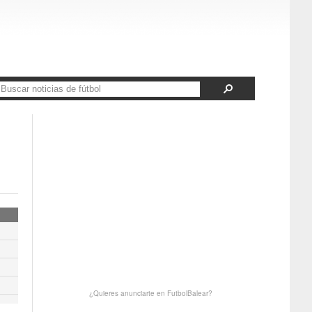
¿Quieres anunciarte en FutbolBalear?