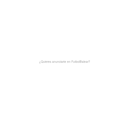
¿Quieres anunciarte en FutbolBalear?