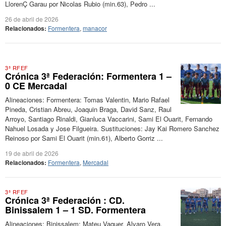
LlorenÇ Garau por Nicolas Rubio (min.63), Pedro ...
26 de abril de 2026
Relacionados:
Formentera
,
manacor
3ª RFEF
Crónica 3ª Federación: Formentera 1 –
0 CE Mercadal
Alineaciones: Formentera: Tomas Valentin, Mario Rafael
Pineda, Cristian Abreu, Joaquin Braga, David Sanz, Raul
Arroyo, Santiago Rinaldi, Gianluca Vaccarini, Sami El Ouarit, Fernando
Nahuel Losada y Jose Filgueira. Sustituciones: Jay Kai Romero Sanchez
Reinoso por Sami El Ouarit (min.61), Alberto Gorriz ...
19 de abril de 2026
Relacionados:
Formentera
,
Mercadal
3ª RFEF
Crónica 3ª Federación : CD.
Binissalem 1 – 1 SD. Formentera
Alineaciones: Binissalem: Mateu Vaquer, Alvaro Vera,