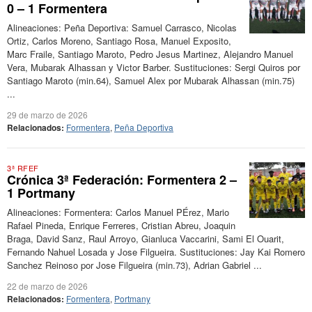
0 – 1 Formentera
Alineaciones: Peña Deportiva: Samuel Carrasco, Nicolas
Ortiz, Carlos Moreno, Santiago Rosa, Manuel Exposito,
Marc Fraile, Santiago Maroto, Pedro Jesus Martinez, Alejandro Manuel
Vera, Mubarak Alhassan y Victor Barber. Sustituciones: Sergi Quiros por
Santiago Maroto (min.64), Samuel Alex por Mubarak Alhassan (min.75)
...
29 de marzo de 2026
Relacionados:
Formentera
,
Peña Deportiva
3ª RFEF
Crónica 3ª Federación: Formentera 2 –
1 Portmany
Alineaciones: Formentera: Carlos Manuel PÉrez, Mario
Rafael Pineda, Enrique Ferreres, Cristian Abreu, Joaquin
Braga, David Sanz, Raul Arroyo, Gianluca Vaccarini, Sami El Ouarit,
Fernando Nahuel Losada y Jose Filgueira. Sustituciones: Jay Kai Romero
Sanchez Reinoso por Jose Filgueira (min.73), Adrian Gabriel ...
22 de marzo de 2026
Relacionados:
Formentera
,
Portmany