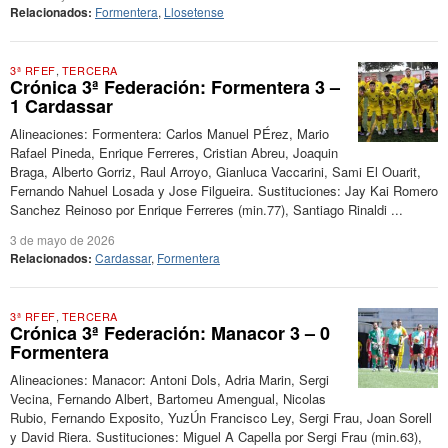
Relacionados:
Formentera
,
Llosetense
3ª RFEF
,
TERCERA
Crónica 3ª Federación: Formentera 3 –
1 Cardassar
Alineaciones: Formentera: Carlos Manuel PÉrez, Mario
Rafael Pineda, Enrique Ferreres, Cristian Abreu, Joaquin
Braga, Alberto Gorriz, Raul Arroyo, Gianluca Vaccarini, Sami El Ouarit,
Fernando Nahuel Losada y Jose Filgueira. Sustituciones: Jay Kai Romero
Sanchez Reinoso por Enrique Ferreres (min.77), Santiago Rinaldi ...
3 de mayo de 2026
Relacionados:
Cardassar
,
Formentera
3ª RFEF
,
TERCERA
Crónica 3ª Federación: Manacor 3 – 0
Formentera
Alineaciones: Manacor: Antoni Dols, Adria Marin, Sergi
Vecina, Fernando Albert, Bartomeu Amengual, Nicolas
Rubio, Fernando Exposito, YuzÚn Francisco Ley, Sergi Frau, Joan Sorell
y David Riera. Sustituciones: Miguel A Capella por Sergi Frau (min.63),