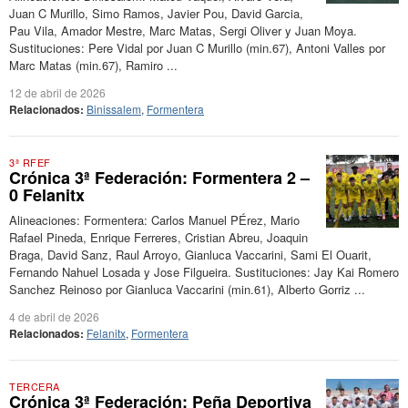
Juan C Murillo, Simo Ramos, Javier Pou, David Garcia,
Pau Vila, Amador Mestre, Marc Matas, Sergi Oliver y Juan Moya.
Sustituciones: Pere Vidal por Juan C Murillo (min.67), Antoni Valles por
Marc Matas (min.67), Ramiro ...
12 de abril de 2026
Relacionados:
Binissalem
,
Formentera
3ª RFEF
Crónica 3ª Federación: Formentera 2 –
0 Felanitx
Alineaciones: Formentera: Carlos Manuel PÉrez, Mario
Rafael Pineda, Enrique Ferreres, Cristian Abreu, Joaquin
Braga, David Sanz, Raul Arroyo, Gianluca Vaccarini, Sami El Ouarit,
Fernando Nahuel Losada y Jose Filgueira. Sustituciones: Jay Kai Romero
Sanchez Reinoso por Gianluca Vaccarini (min.61), Alberto Gorriz ...
4 de abril de 2026
Relacionados:
Felanitx
,
Formentera
TERCERA
Crónica 3ª Federación: Peña Deportiva