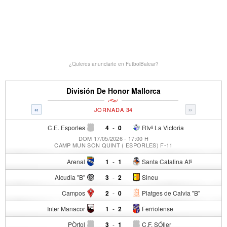
¿Quieres anunciarte en FutbolBalear?
División De Honor Mallorca
«
»
JORNADA 34
C.E. Esporles
4
-
0
Rtvº La Victoria
DOM 17/05/2026 - 17:00 H
CAMP MUN SON QUINT ( ESPORLES) F-11
Arenal
1
-
1
Santa Catalina Atº
Alcudia "B"
3
-
2
Sineu
Campos
2
-
0
Platges de Calvia "B"
Inter Manacor
1
-
2
Ferriolense
PÒrtol
3
-
1
C.F. SÓller