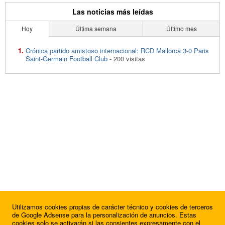
Las noticias más leídas
Hoy
Última semana
Último mes
Crónica partido amistoso internacional: RCD Mallorca 3-0 Paris
Saint-Germain Football Club
- 200 visitas
Utilizamos cookies propias de carácter técnico y cookies de terceros
de Google Adsense para la personalización de anuncios. Estas
cookies solo se activarán si las consientes expresamente con el