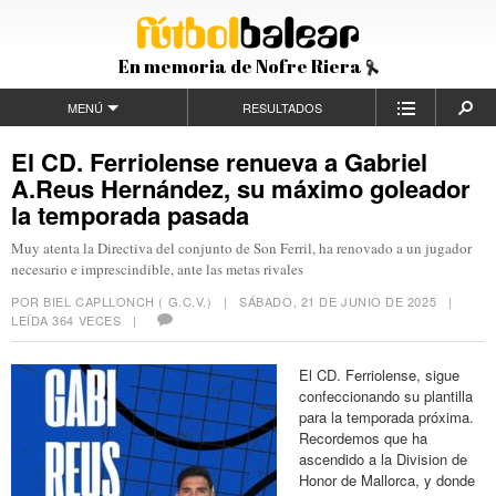
En memoria de Nofre Riera
MENÚ
RESULTADOS
El CD. Ferriolense renueva a Gabriel
A.Reus Hernández, su máximo goleador
la temporada pasada
Muy atenta la Directiva del conjunto de Son Ferril, ha renovado a un jugador
necesario e imprescindible, ante las metas rivales
POR BIEL CAPLLONCH ( G.C.V.) |
SÁBADO, 21 DE JUNIO DE 2025
|
LEÍDA 364 VECES |
El CD. Ferriolense, sigue
confeccionando su plantilla
para la temporada próxima.
Recordemos que ha
ascendido a la Division de
Honor de Mallorca, y donde