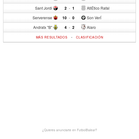
Sant Jordi
2
-
1
AtlÉtico Rafal
Serverense
10
-
0
Son VerÍ
Andratx "B"
4
-
2
Alaro
-
MÁS RESULTADOS
CLASIFICACIÓN
¿Quieres anunciarte en FutbolBalear?