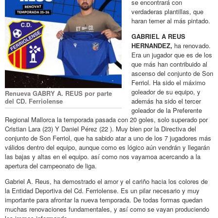
se encontrará con
verdaderas plantillas, que
haran temer al más pintado.
GABRIEL A REUS
HERNANDEZ,
ha renovado.
Era un jugador que es de los
que más han contribuido al
ascenso del conjunto de Son
Ferriol. Ha sido el máximo
goleador de su equipo, y
Renueva GABRY A. REUS por parte
del CD. Ferriolense
además ha sido el tercer
goleador de la Preferente
Regional Mallorca la temporada pasada con 20 goles, solo superado por
Cristian Lara (23) Y Daniel Pérez (22 ). Muy bien por la Directiva del
conjunto de Son Ferriol, que ha sabido atar a uno de los 7 jugadores más
válidos dentro del equipo, aunque como es lógico aún vendrán y llegarán
las bajas y altas en el equipo. así como nos vayamoa acercando a la
apertura del campeonato de liga.
Gabriel A. Reus, ha demostrado el amor y el cariño hacia los colores de
la Entidad Deportiva del Cd. Ferriolense. Es un pilar necesario y muy
importante para afrontar la nueva temporada. De todas formas quedan
muchas renovaciones fundamentales, y así como se vayan produciendo