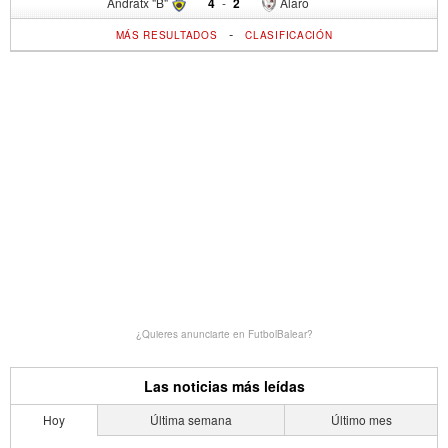
Andratx "B"
4
-
2
Alaro
-
MÁS RESULTADOS
CLASIFICACIÓN
¿Quieres anunciarte en FutbolBalear?
Las noticias más leídas
Hoy
Última semana
Último mes