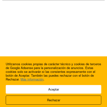
Utilizamos cookies propias de carácter técnico y cookies de terceros
de Google Adsense para la personalización de anuncios. Estas
cookies solo se activarán si las consientes expresamente con el
botón de Aceptar. También las puedes rechazar con el botón de
Rechazar.
Más información
.
© 2009 - 2026 Soluciones Corporativas IP, SL.
Aceptar
Todos los derechos reservados.
Rechazar
Aviso legal
Cookies
Acerca de nosotros
Contacto
Anúnciate en
FútbolBalear