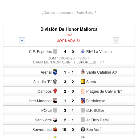
¿Quieres anunciarte en FutbolBalear?
División De Honor Mallorca
«
»
JORNADA 34
C.E. Esporles
4
-
0
Rtvº La Victoria
DOM 17/05/2026 - 17:00 H
CAMP MUN SON QUINT ( ESPORLES) F-11
Arenal
1
-
1
Santa Catalina Atº
Alcudia "B"
3
-
2
Sineu
Campos
2
-
0
Platges de Calvia "B"
Inter Manacor
1
-
2
Ferriolense
PÒrtol
3
-
1
C.F. SÓller
Sant Jordi
2
-
1
AtlÉtico Rafal
Serverense
10
-
0
Son VerÍ