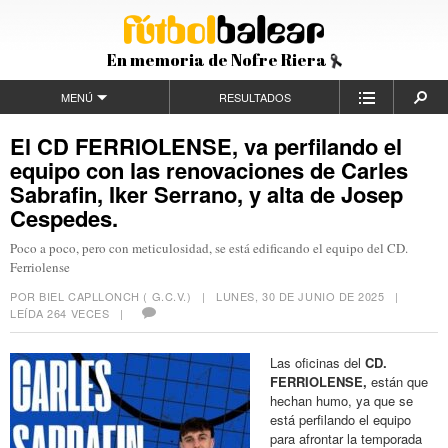
En memoria de Nofre Riera
MENÚ
RESULTADOS
El CD FERRIOLENSE, va perfilando el
equipo con las renovaciones de Carles
Sabrafin, Iker Serrano, y alta de Josep
Cespedes.
Poco a poco, pero con meticulosidad, se está edificando el equipo del CD.
Ferriolense
POR BIEL CAPLLONCH ( G.C.V.) |
LUNES, 30 DE JUNIO DE 2025
|
LEÍDA 264 VECES |
Las oficinas del
CD.
FERRIOLENSE,
están que
hechan humo, ya que se
está perfilando el equipo
para afrontar la temporada