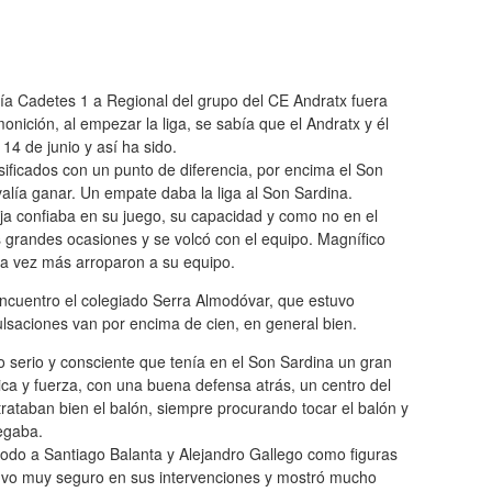
oría Cadetes 1 a Regional del grupo del CE Andratx fuera
monición, al empezar la liga, se sabía que el Andratx y él
14 de junio y así ha sido.
asificados con un punto de diferencia, por encima el Son
alía ganar. Un empate daba la liga al Son Sardina.
ja confiaba en su juego, su capacidad y como no en el
grandes ocasiones y se volcó con el equipo. Magnífico
na vez más arroparon a su equipo.
 encuentro el colegiado Serra Almodóvar, que estuvo
lsaciones van por encima de cien, en general bien.
 serio y consciente que tenía en el Son Sardina un gran
ica y fuerza, con una buena defensa atrás, un centro del
rataban bien el balón, siempre procurando tocar el balón y
legaba.
todo a Santiago Balanta y Alejandro Gallego como figuras
estuvo muy seguro en sus intervenciones y mostró mucho