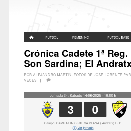
FÚTBOL
FEMENINO
FÚTBOL BASE
Crónica Cadete 1ª Reg. M
Son Sardina; El Andra
POR ALEJANDRO MARTÍN, FOTOS DE JOSÉ LORENTE P
VECES |
Jornada 34, Sábado 14/06/2025 - 19:00 h
3
0
Campo: CAMP MUNICIPAL SA PLANA ( Andratx) F-11
Ver jornada