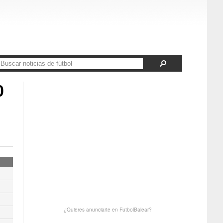
0
6
¿Quieres anunciarte en FutbolBalear?