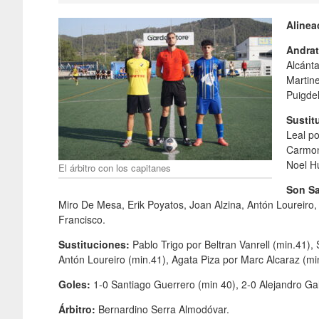
Alinea
Andra
Alcánt
Martin
Puigde
Sustit
Leal p
Carmon
Noel Hu
El árbitro con los capitanes
Son Sa
Miro De Mesa, Erik Poyatos, Joan Alzina, Antón Loureiro, B
Francisco.
Sustituciones:
Pablo Trigo por Beltran Vanrell (min.41),
Antón Loureiro (min.41), Agata Piza por Marc Alcaraz (mi
Goles:
1-0 Santiago Guerrero (min 40), 2-0 Alejandro Gal
Árbitro:
Bernardino Serra Almodóvar.