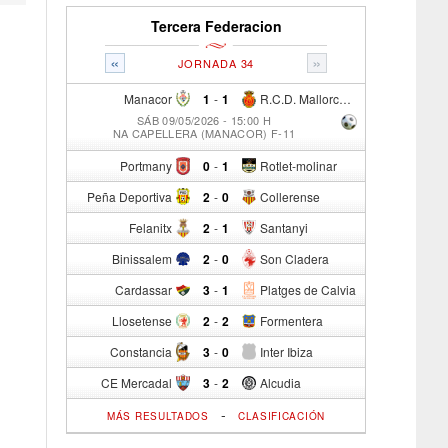
Tercera Federacion
«
»
JORNADA 34
Manacor
1
-
1
R.C.D. Mallorca Sad "B"
SÁB 09/05/2026 - 15:00 H
NA CAPELLERA (MANACOR) F-11
Portmany
0
-
1
Rotlet-molinar
Peña Deportiva
2
-
0
Collerense
Felanitx
2
-
1
Santanyi
Binissalem
2
-
0
Son Cladera
Cardassar
3
-
1
Platges de Calvia
Llosetense
2
-
2
Formentera
Constancia
3
-
0
Inter Ibiza
CE Mercadal
3
-
2
Alcudia
-
MÁS RESULTADOS
CLASIFICACIÓN