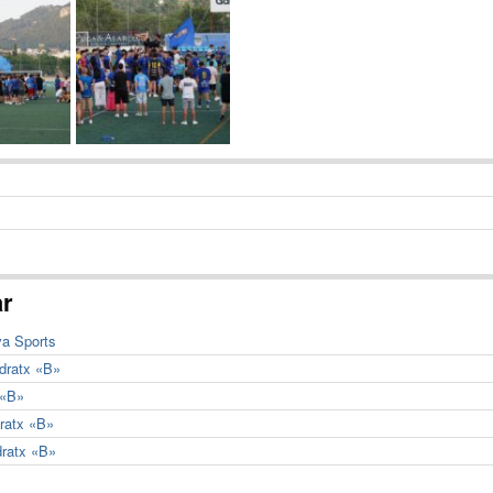
ar
va Sports
ndratx «B»
 «B»
dratx «B»
dratx «B»