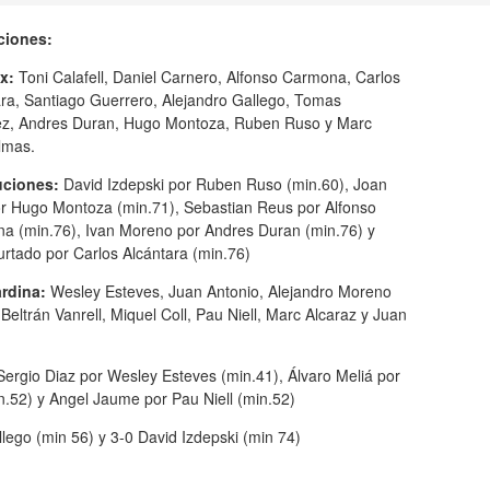
ciones:
tx:
Toni Calafell, Daniel Carnero, Alfonso Carmona, Carlos
ara, Santiago Guerrero, Alejandro Gallego, Tomas
ez, Andres Duran, Hugo Montoza, Ruben Ruso y Marc
lmas.
uciones:
David Izdepski por Ruben Ruso (min.60), Joan
or Hugo Montoza (min.71), Sebastian Reus por Alfonso
a (min.76), Ivan Moreno por Andres Duran (min.76) y
rtado por Carlos Alcántara (min.76)
rdina:
Wesley Esteves, Juan Antonio, Alejandro Moreno
eltrán Vanrell, Miquel Coll, Pau Niell, Marc Alcaraz y Juan
 Sergio Diaz por Wesley Esteves (min.41), Álvaro Meliá por
n.52) y Angel Jaume por Pau Niell (min.52)
lego (min 56) y 3-0 David Izdepski (min 74)