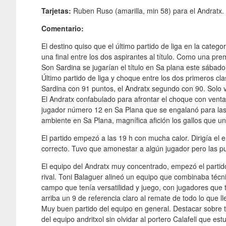
Tarjetas:
Ruben Ruso (amarilla, min 58) para el Andratx.
Comentario:
El destino quiso que el último partido de liga en la categ
una final entre los dos aspirantes al título. Como una pre
Son Sardina se jugarían el título en Sa plana este sábado 
Último partido de liga y choque entre los dos primeros cl
Sardina con 91 puntos, el Andratx segundo con 90. Solo v
El Andratx confabulado para afrontar el choque con venta
jugador número 12 en Sa Plana que se engalanó para las 
ambiente en Sa Plana, magnífica afición los gallos que u
El partido empezó a las 19 h con mucha calor. Dirigía el
correcto. Tuvo que amonestar a algún jugador pero las pu
El equipo del Andratx muy concentrado, empezó el partido
rival. Toni Balaguer alineó un equipo que combinaba técn
campo que tenía versatilidad y juego, con jugadores que t
arriba un 9 de referencia claro al remate de todo lo que l
Muy buen partido del equipo en general. Destacar sobre 
del equipo andritxol sin olvidar al portero Calafell que 