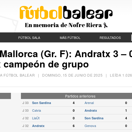
En memoria de Nofre Riera
FÚTBOL SALA
MÁS FÚTBOL
RESULTADOS
allorca (Gr. F): Andratx 3 – 
tx campeón de grupo
ARA FÚTBOL BALEAR |
DOMINGO, 15 DE JUNIO DE 2025
| LEÍDA 1.02
Partidos anteriores
Arenal
J 33
Son Sardina
4
0
Calvia
J 33
0
Andratx
1
LlaÜt
J 32
0
Son Sardina
4
Genova
J 32
Andratx
6
0