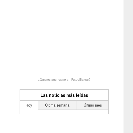
¿Quieres anunciarte en FutbolBalear?
Las noticias más leídas
Hoy
Última semana
Último mes