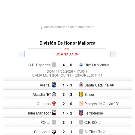
¿Quieres anunciarte en FutbolBalear?
División De Honor Mallorca
«
»
JORNADA 34
C.E. Esporles
4
-
0
Rtvº La Victoria
DOM 17/05/2026 - 17:00 H
CAMP MUN SON QUINT ( ESPORLES) F-11
Arenal
1
-
1
Santa Catalina Atº
Alcudia "B"
3
-
2
Sineu
Campos
2
-
0
Platges de Calvia "B"
Inter Manacor
1
-
2
Ferriolense
PÒrtol
3
-
1
C.F. SÓller
Sant Jordi
2
-
1
AtlÉtico Rafal