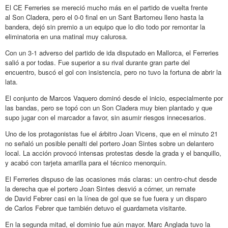
El CE Ferreries se mereció mucho más en el partido de vuelta frente
al Son Cladera, pero el 0-0 final en un Sant Bartomeu lleno hasta la
bandera, dejó sin premio a un equipo que lo dio todo por remontar la
eliminatoria en una matinal muy calurosa.
Con un 3-1 adverso del partido de ida disputado en Mallorca, el Ferreries
salió a por todas. Fue superior a su rival durante gran parte del
encuentro, buscó el gol con insistencia, pero no tuvo la fortuna de abrir la
lata.
El conjunto de Marcos Vaquero dominó desde el inicio, especialmente por
las bandas, pero se topó con un Son Cladera muy bien plantado y que
supo jugar con el marcador a favor, sin asumir riesgos innecesarios.
Uno de los protagonistas fue el árbitro Joan Vicens, que en el minuto 21
no señaló un posible penalti del portero Joan Sintes sobre un delantero
local. La acción provocó intensas protestas desde la grada y el banquillo,
y acabó con tarjeta amarilla para el técnico menorquín.
El Ferreries dispuso de las ocasiones más claras: un centro-chut desde
la derecha que el portero Joan Sintes desvió a córner, un remate
de David Febrer casi en la línea de gol que se fue fuera y un disparo
de Carlos Febrer que también detuvo el guardameta visitante.
En la segunda mitad, el dominio fue aún mayor. Marc Anglada tuvo la