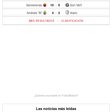
Serverense
10
-
0
Son VerÍ
Andratx "B"
4
-
2
Alaro
-
MÁS RESULTADOS
CLASIFICACIÓN
¿Quieres anunciarte en FutbolBalear?
Las noticias más leídas