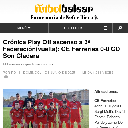
En memoria de Nofre Riera
MENÚ
RESULTADOS
Crónica Play Off ascenso a 3ª
Federación(vuelta): CE Ferreries 0-0 CD
Son Cladera
El Ferreries se queda sin ascenso
POR RD |
DOMINGO, 1 DE JUNIO DE 2025
| LEÍDA 1.061 VECES |
Alineaciones:
CE Ferreries:
John D. Tugores,
Sergi Melià, David
Febrer, Roberto
Pulido(Jaume De
La Puerta, 60′),