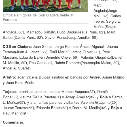
Marc
Anglada(Jorge
Empate sin goles del Son Cladera frente al
Moll, 82′), Carlos
Ferreries
Febrer, Sergio L.
Muñoz(Sergio
Anglada, 60′), Mamadou Sabaly, Hugo Bagur(Jesús Pons, 82′), Marc
Barber(Damià Pons, 82′), Xavier Pons(Josep Ameller, 55′).
CD Son Cladera:
Joan Sintes, Jorge Romero, Álvaro Alguacil, Jaume
Terrasa(Juan J. López, 66′), Raúl Marín(LLorenç Oliver, 80′), Pere
Mascaró, Eduardo Bailén(Demetrio Chele, 59′), Valentín Giaquinto(Daniel
M. Morillo, 80′), Pau Carbonell, Rubén Pomares(Youssopha Malan, 80′),
Angel A. Suarez.
Árbitro:
Joan Vicens Bujosa asistido en bandas por Andreu Arnau Maimó
y Joan Pons Prieto.
Tarjetas:
amarillas para los locales Marcos Vaquero(22′), Damià
Pons(35′), Jaume De La Puerta(81′) y Josep Ameller(85′) y
Roja
a Sergio
L. Muñoz(65′), y a amarillas para los visitantes Valentín Giaquinto(29′),
Jaume Terrasa(56′), Eduardo Bailen(58′) y Daniel M. Morillo(92′) y
Roja
a
Raúl Marín(49′)
Comentario: