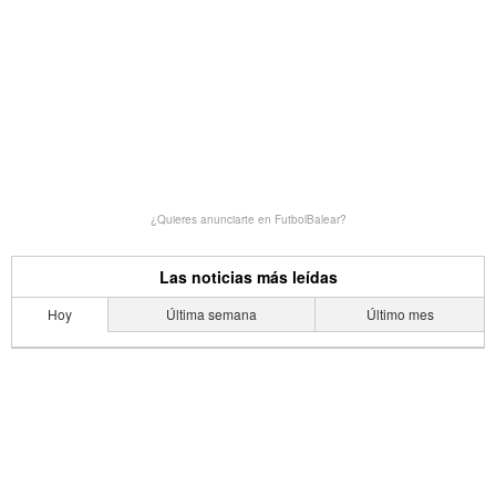
¿Quieres anunciarte en FutbolBalear?
Las noticias más leídas
Hoy
Última semana
Último mes