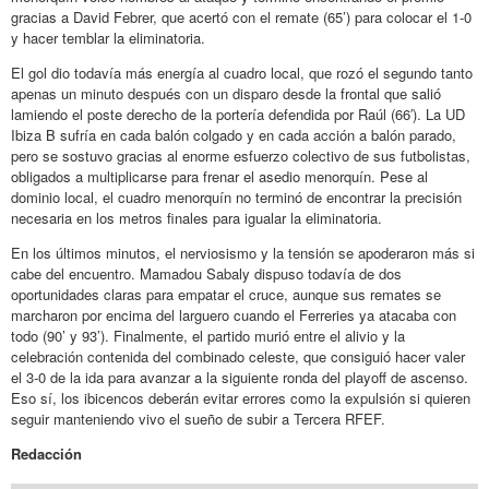
gracias a David Febrer, que acertó con el remate (65’) para colocar el 1-0
y hacer temblar la eliminatoria.
El gol dio todavía más energía al cuadro local, que rozó el segundo tanto
apenas un minuto después con un disparo desde la frontal que salió
lamiendo el poste derecho de la portería defendida por Raúl (66′). La UD
Ibiza B sufría en cada balón colgado y en cada acción a balón parado,
pero se sostuvo gracias al enorme esfuerzo colectivo de sus futbolistas,
obligados a multiplicarse para frenar el asedio menorquín. Pese al
dominio local, el cuadro menorquín no terminó de encontrar la precisión
necesaria en los metros finales para igualar la eliminatoria.
En los últimos minutos, el nerviosismo y la tensión se apoderaron más si
cabe del encuentro. Mamadou Sabaly dispuso todavía de dos
oportunidades claras para empatar el cruce, aunque sus remates se
marcharon por encima del larguero cuando el Ferreries ya atacaba con
todo (90’ y 93’). Finalmente, el partido murió entre el alivio y la
celebración contenida del combinado celeste, que consiguió hacer valer
el 3-0 de la ida para avanzar a la siguiente ronda del playoff de ascenso.
Eso sí, los ibicencos deberán evitar errores como la expulsión si quieren
seguir manteniendo vivo el sueño de subir a Tercera RFEF.
Redacción