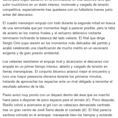
sufrir muchísimo en un duelo intenso, incómodo y cargado de tensión
competitiva, especialmente tras quedarse con un futbolista menos justo
antes del descanso.
El cuadro menorquín empujó con todo durante la segunda mitad en busca
de una remontada que por momentos llegó a parecer posible, pero la falta
de acierto en los metros finales y el esfuerzo defensivo visitante
terminaron inclinando la balanza del lado celeste. El filial que dirige
Sergio Cirio supo resistir en los momentos más delicados del partido y
acabó celebrando una clasificación de mucho mérito en un escenario
exigente y de gran presión ambiental.
Los celestes resistieron el empuje rival y alcanzaron el descanso con
empate en un primer tiempo intenso, abierto y cargado de tensión en
tierras menorquinas. El conjunto ibicenco arrancó mejor el encuentro y
tuvo una mayor presencia ofensiva durante los primeros minutos,
tratando de aprovechar los espacios ante un rival obligado a remontar el
resultado adverso de la ida.
Paolo avisó muy pronto con un disparo dentro del área que se marchó
fuera pese a disponer de poco espacio para el remate (4′). Poco después,
Rosillo volvió a acercarse al gol con un cabezazo demasiado centrado
tras un gran centro de Jordi Serra desde el costado (8′). El filial parecía
sentirse cómodo en el arranque, manejando bien los tiempos y evitando