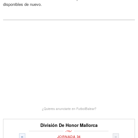
disponibles de nuevo.
¿Quieres anunciarte en FutbolBalear?
División De Honor Mallorca
«
»
JORNADA 34