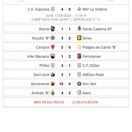
C.E. Esporles
4
-
0
Rtvº La Victoria
DOM 17/05/2026 - 17:00 H
CAMP MUN SON QUINT ( ESPORLES) F-11
Arenal
1
-
1
Santa Catalina Atº
Alcudia "B"
3
-
2
Sineu
Campos
2
-
0
Platges de Calvia "B"
Inter Manacor
1
-
2
Ferriolense
PÒrtol
3
-
1
C.F. SÓller
Sant Jordi
2
-
1
AtlÉtico Rafal
Serverense
10
-
0
Son VerÍ
Andratx "B"
4
-
2
Alaro
-
MÁS RESULTADOS
CLASIFICACIÓN