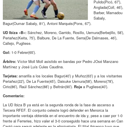
Pulido(Picó, 67′),
Anglada(Coll, 46′),
Barber, Mamadou
Sabaly,
Bagur(Oumar Sabaly, 81′), Antoni Marqués(Pons, 67′).
UD Ibiza «B»:
Sánchez, Moreno, Garrido, Rosillo, Uemura(Berbejillo, 58′),
Periañez(Keita, 75′), Balbure, De La Fuente, Serra(De Dalmases, 46′),
Callejo, Pugliese.
Gol:
1-0 Febrer(65′).
Árbitro:
Víctor Moll Moll asistido en bandas por Pedro JOsé Manzano
Martínez y José Luís Cules Caudina.
Tarjetas:
amarilla a los locales Bagur(40′) y Muñoz(63′) y a los visitantes
Periañez(22′), De La Fuente(45′), Daisuke Uemura(58′), Moreno(78′),
Cirio(86′), Raúl Sánchez(88′) y Beltrán(90′).
Roja
a Pugliese(40′).
Comentario:
La UD Ibiza B ya está en la segunda ronda de la fase de ascenso a
Tercera RFEF. El conjunto celeste logró defender en Menorca la
importante ventaja obtenida en el encuentro de ida y, pese a caer por 1-0
frente al Ferreries, hizo valer el 3-0 conseguido hace una semana en Can
Cantó para seguir adelante en la eliminatoria. El filial ibicenco tuvo que