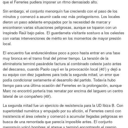
que el Ferreries pudiera imponer un ritmo demasiado alto.
Sin embargo, el conjunto menorquín fue creciendo con el paso de los
minutos y comenzó a asumir cada vez más protagonismo. Los locales
dieron un paso adelante empujados por la necesidad de marcar y
encontraron varias situaciones peligrosas, aunque se toparon con un
inspirado Raúl bajo palos. El guardameta visitante sostuvo a los celestes
con varias intervenciones de mérito en los momentos de mayor presión
local.
El encuentro fue endureciéndose poco a poco hasta entrar en una fase
muy bronca en el tramo final del primer tiempo. La tensión de la
eliminatoria terminó pasándole factura al combinado celeste justo antes
del descanso, cuando Paolo cayó en la provocación local (40’) y dejó a
su equipo con diez jugadores para toda la segunda mitad, un error que
podía condicionar seriamente el desarrollo del partido. Todavía hubo
tiempo para una última ocasión del Ferreries en la prolongación, aunque
Marc no encontró portería tras rematar por encima del larguero un centro
lateral de un compañero (49′).
La segunda mitad fue un ejercicio de resistencia para la UD Ibiza B. Con
superioridad numérica y empujado por su afición, el Ferreries cercó con
insistencia el área celeste y comenzó a acumular llegadas peligrosas en
busca de una remontada que parecía imposible antes. El conjunto
menorquín volcó hombres al ataque y terminó encontrando el premio