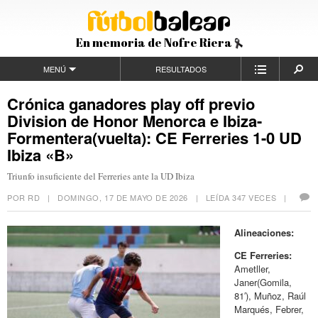
En memoria de Nofre Riera
MENÚ
RESULTADOS
Crónica ganadores play off previo
Division de Honor Menorca e Ibiza-
Formentera(vuelta): CE Ferreries 1-0 UD
Ibiza «B»
Triunfo insuficiente del Ferreries ante la UD Ibiza
POR RD |
DOMINGO, 17 DE MAYO DE 2026
| LEÍDA 347 VECES |
Alineaciones:
CE Ferreries:
Ametller,
Janer(Gomila,
81′), Muñoz, Raúl
Marqués, Febrer,