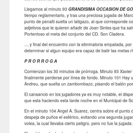
Llegamos al minuto 93
GRANDISIMA OCCASION DE GO
tiempo reglamentario, y tras una preciosa jugada de Marc 
punto de penalti suelta un latigazo, al que corresponde c
adjetivos que le quieren añadir de Joan Sintes que ha salv
Portentoso el meta del conjunto del CD. Son Cladera.
… y final del encuentro con la eliminatoria empatada, por
determinar si algun equipo era capaz de batir las metas ri
P R O R R O G A
Comienzan los 30 minutos de prórroga. Minuto 93 Xavier
finalmente perderse por línea de fondo. Minuto 101 Hay u
Andreu, que suelta un zambombazo, pisando el balón por 
El cansancio en los jugadores ya es muy notable, el dispend
que esta haciendo esta tarde noche en el Municipal de S
En el minuto 104 Angel A. Suarez, centra sobre el punto 
despeja de puños el esférico, evitando una segunda jug
volea, la cual llevaba cierto peligro, pero no fue la jugad