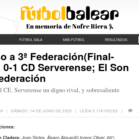
En memoria de Nofre Riera
FÚTBOL SALA
MÁS FÚTBOL
RESULTADOS
o a 3ª Federación(Final-
a 0-1 CD Serverense; El Son
Federación
l CE. Serverense un digno rival, y sobresaliente
ICH |
SÁBADO, 14 DE JUNIO DE 2025
| LEÍDA 3.118 VECES |
ciones:
 Cladera:
Joan Sintes, Álvaro Alguacil(Llorenç Oliver, 66′),