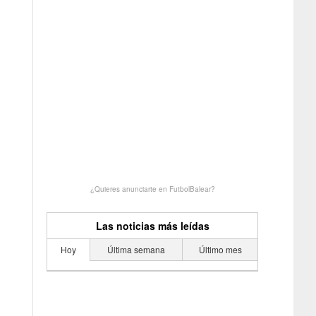
¿Quieres anunciarte en FutbolBalear?
Las noticias más leídas
Hoy
Última semana
Último mes