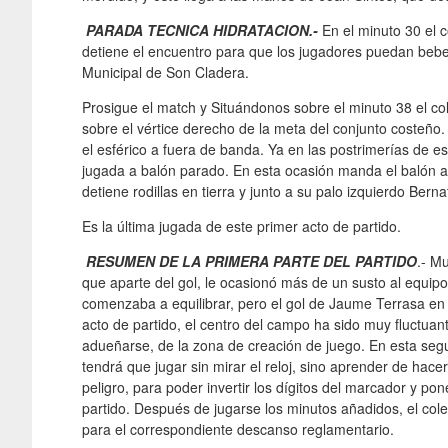
PARADA TECNICA HIDRATACION.-
En el minuto 30 el 
detiene el encuentro para que los jugadores puedan beber
Municipal de Son Cladera.
Prosigue el match y Situándonos sobre el minuto 38 el col
sobre el vértice derecho de la meta del conjunto costeño
el esférico a fuera de banda. Ya en las postrimerías de 
jugada a balón parado. En esta ocasión manda el balón a
detiene rodillas en tierra y junto a su palo izquierdo Berna
Es la última jugada de este primer acto de partido.
RESUMEN DE LA PRIMERA PARTE DEL PARTIDO
.- M
que aparte del gol, le ocasionó más de un susto al equipo
comenzaba a equilibrar, pero el gol de Jaume Terrasa en p
acto de partido, el centro del campo ha sido muy fluctuant
adueñarse, de la zona de creación de juego. En esta seg
tendrá que jugar sin mirar el reloj, sino aprender de ha
peligro, para poder invertir los dígitos del marcador y pon
partido. Después de jugarse los minutos añadidos, el col
para el correspondiente descanso reglamentario.