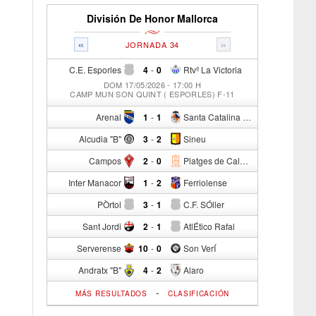
División De Honor Mallorca
«
»
JORNADA 34
C.E. Esporles
4
-
0
Rtvº La Victoria
DOM 17/05/2026 - 17:00 H
CAMP MUN SON QUINT ( ESPORLES) F-11
Arenal
1
-
1
Santa Catalina Atº
Alcudia "B"
3
-
2
Sineu
Campos
2
-
0
Platges de Calvia "B"
Inter Manacor
1
-
2
Ferriolense
PÒrtol
3
-
1
C.F. SÓller
Sant Jordi
2
-
1
AtlÉtico Rafal
Serverense
10
-
0
Son VerÍ
Andratx "B"
4
-
2
Alaro
-
MÁS RESULTADOS
CLASIFICACIÓN