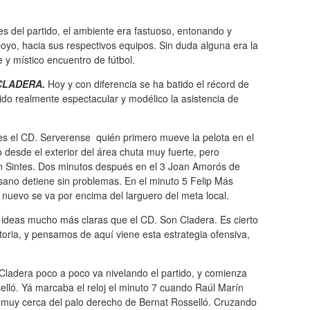
s del partido, el ambiente era fastuoso, entonando y
poyo, hacia sus respectivos equipos. Sin duda alguna era la
y místico encuentro de fútbol.
CLADERA.
Hoy y con diferencia se ha batido el récord de
ido realmente espectacular y modélico la asistencia de
y es el CD. Serverense quién primero mueve la pelota en el
 desde el exterior del área chuta muy fuerte, pero
oan Sintes. Dos minutos después en el 3 Joan Amorós de
sano detiene sin problemas. En el minuto 5 Felip Más
 nuevo se va por encima del larguero del meta local.
s ideas mucho más claras que el CD. Son Cladera. Es cierto
toria, y pensamos de aquí viene esta estrategia ofensiva,
Cladera poco a poco va nivelando el partido, y comienza
elló. Yá marcaba el reloj el minuto 7 cuando Raúl Marín
jo muy cerca del palo derecho de Bernat Rosselló. Cruzando