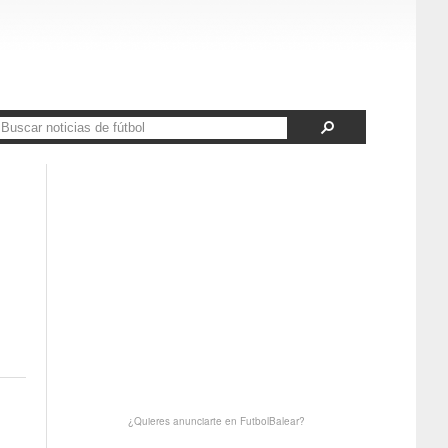
¿Quieres anunciarte en FutbolBalear?