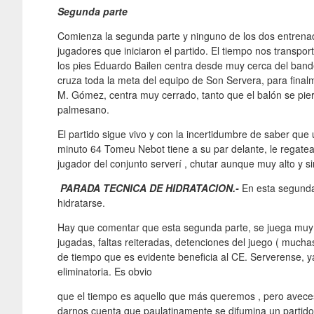
Segunda parte
Comienza la segunda parte y ninguno de los dos entrena
jugadores que iniciaron el partido. El tiempo nos transpo
los pies Eduardo Bailen centra desde muy cerca del band
cruza toda la meta del equipo de Son Servera, para final
M. Gómez, centra muy cerrado, tanto que el balón se pier
palmesano.
El partido sigue vivo y con la incertidumbre de saber que 
minuto 64 Tomeu Nebot tiene a su par delante, le regatea, 
jugador del conjunto serverí , chutar aunque muy alto y si
PARADA TECNICA DE HIDRATACION.-
En esta segunda
hidratarse.
Hay que comentar que esta segunda parte, se juega muy p
jugadas, faltas reiteradas, detenciones del juego ( mucha
de tiempo que es evidente beneficia al CE. Serverense, y
eliminatoria. Es obvio
que el tiempo es aquello que más queremos , pero aveces
darnos cuenta que paulatinamente se difumina un partido 