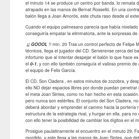
el minuto 14 se produce un centro por banda, lo remata 
atrapado en las manos de Bernat Rosselló. En una contra 
balón llega a Joan Amorós, este chuta raso desde el exteri
Cuando el equipo palmesano parecía que había nivelado e
conseguiría empatar la eliminatoria, ante la sorpresas de
¡¡ GOOOL
!!
min. 20 Tras un control perfecto de Felipe
técnicos, llega el jugador del CD. Serverense cerca del b
infortunio que al intentar despejar el balón lo que hace es
el
0-1
, y con ello también conseguía el valioso premio de 
el equipo de Felix García.
El CD. Son Cladera , en estos minutos de zozobra, y desp
ello NO dejar espacios libres por donde puedan penetrar n
el meta Joan Sintes, como no han hecho en esta ocasión
pero nunca son estériles. El conjunto del Son Cladera, no
deberá abordar y emprender el camino hacia la portería riv
estructura de la estrategia rival, y hurgar en ella, para no
con ello tener la posibilidad de cambiar los dígitos en el 
Prosigue paulatinamente el encuentro en el minuto 29, Fel
mordido, y este llega a las manos de Joan Sintes, que de