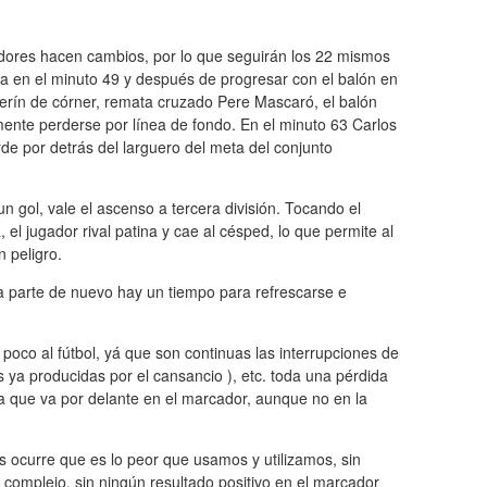
dores hacen cambios, por lo que seguirán los 22 mismos
rta en el minuto 49 y después de progresar con el balón en
erín de córner, remata cruzado Pere Mascaró, el balón
mente perderse por línea de fondo. En el minuto 63 Carlos
de por detrás del larguero del meta del conjunto
un gol, vale el ascenso a tercera división. Tocando el
el jugador rival patina y cae al césped, lo que permite al
n peligro.
 parte de nuevo hay un tiempo para refrescarse e
oco al fútbol, yá que son continuas las interrupciones de
s ya producidas por el cansancio ), etc. toda una pérdida
a que va por delante en el marcador, aunque no en la
 ocurre que es lo peor que usamos y utilizamos, sin
complejo, sin ningún resultado positivo en el marcador