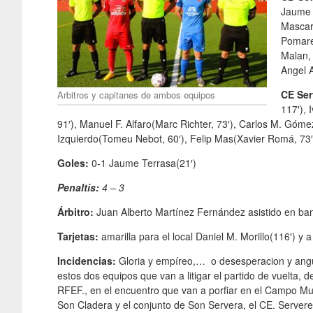
Jaume 
Mascar
Pomare
Malan, 
Angel 
CE Ser
Arbitros y capitanes de ambos equipos
117′),
91′), Manuel F. Alfaro(Marc Richter, 73′), Carlos M. Góm
Izquierdo(Tomeu Nebot, 60′), Felip Mas(Xavier Romá, 73′
Goles:
0-1 Jaume Terrasa(21′)
Penaltis:
4 – 3
Árbitro:
Juan Alberto Martínez Fernández asistido en 
Tarjetas:
amarilla para el local Daniel M. Morillo(116′) y 
Incidencias:
Gloria y empíreo,… o desesperacion y angus
estos dos equipos que van a litigar el partido de vuelta, 
RFEF., en el encuentro que van a porfiar en el Campo Mu
Son Cladera y el conjunto de Son Servera, el CE. Servere