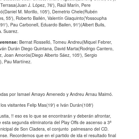
Terrasa(Juan J. López, 76′), Raúl Marín, Pere
ó(Daniel M. Morillo, 105′), Demetrio Chele(Rubén
s, 55′), Roberto Bailén, Valentín Giaquinto(Yossoupha
91′), Pau Carbonell, Eduardo Bailen, 91′)(Albert Buils,
A. Suarez.
verense:
Bernat Rosselló, Tomeu Andreu(Miquel Febrer,
 Iván Durán Diego Quintana, David Marta(Rodrigo Cantero,
ez, Joan Amorós(Diego Alberto Sáez, 105′), Sergio
), Pau Martínez.
bandas por Ismael Amayo Amenedo y Andreu Arnau Maimó.
a los visitantes Felip Mas(19′) e Iván Durán(108′)
tia, !! eso es lo que se encontrarán y deberán afrontar,
de esta segunda eliminatoria del Play Offs de ascenso a 3ª
nicipal de Son Cladera, el conjunto palmesano del CD.
nse. Recordemos que en el partido de ida el resultado final