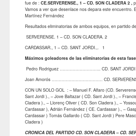
fue de :
CE.SERVERENSE., 1 – CD. SON CLADERA 2 ,
p
Vamos a ver que desenlace nos depara este encuentro. El c
Martínez Fernández
Resultados eliminatorias de ambos equipos, en partido de
SERVERENSE. 1 – CD. SON CLADERA. 2
CARDASSAR., 1 – CD. SANT JORDI.,. 1
Máximos goleadores de las eliminatorias de esta fase
Pedro Rodriguez ……………………….. CD. SANT JOR
Joan Amorós ……………………………… CD. SERVERENS
CON UN SOLO GOL : – Manuel F. Alfaro (CD. Serverense 
Sant Jordi )., – Jove Baltazar ( CD. Sant Jordi )., – Franc
Cladera )., – Llorenç Oliver ( CD. Son Cladera )., – Yoss
Cardassar ), Adrián Fernández ( CE. Cardassar )., – Gasp
Cardassar ) Tomás Gallardo ( CD. Sant Jordi ) Pere Masc
Cladera )
CRONICA DEL PARTIDO CD. SON CLADERA – CD. SERVER