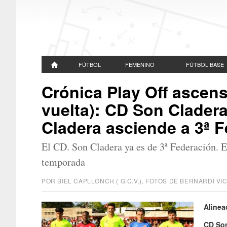
FÚTBOL
FEMENINO
FÚTBOL BASE
Crónica Play Off ascens
vuelta): CD Son Clader
Cladera asciende a 3ª 
El CD. Son Cladera ya es de 3ª Federación. E
temporada
POR BIEL CAPLLONCH ( G.C.V.), FOTOS DE BERNARDI V
Alinea
CD Son