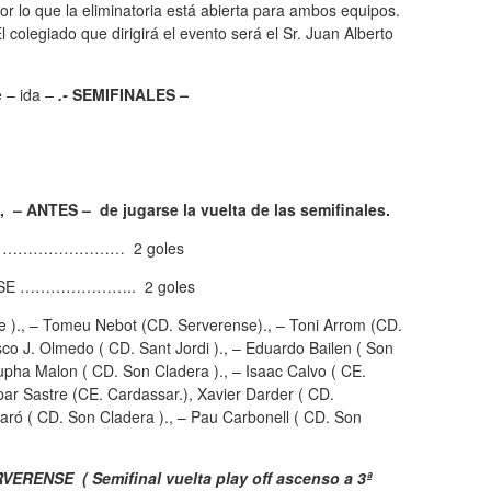
or lo que la eliminatoria está abierta para ambos equipos.
olegiado que dirigirá el evento será el Sr. Juan Alberto
 – ida
–
.-
SEMIFINALES
–
, – ANTES – de jugarse la vuelta de las semifinales.
DI …………………… 2 goles
E ………………….. 2 goles
)., – Tomeu Nebot (CD. Serverense)., – Toni Arrom (CD.
isco J. Olmedo ( CD. Sant Jordi )., – Eduardo Bailen ( Son
oupha Malon ( CD. Son Cladera )., – Isaac Calvo ( CE.
ar Sastre (CE. Cardassar.), Xavier Darder ( CD.
aró ( CD. Son Cladera )., – Pau Carbonell ( CD. Son
ENSE ( Semifinal vuelta play off ascenso a 3ª