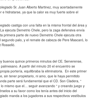
colegiado Sr. Juan Alberto Martinez, muy acertadamente
 e hidratarse, ya que la calor es muy fuerte sobre el
egiado castiga con una falta en la misma frontal del área y
. La ejecuta Demetrio Chele, pero la zaga defensiva envía
esta primera parte de nuevo Demetrio Chele ejecuta otra
l segundo palo, y el remate de cabeza de Pere Mascaró, lo
t Rosselló.
uy buenos quince primeros minutos del CE. Serverense,
 palmesano. A partir del minuto 20 el encuentro se
ropia portería, equilibraba la eliminatoria. En este primer
e, sin tener propietario, ni amo, que le haya permitido
unda parte será fundamental que el CD. Son Cladera, “
cer lo mismo que el… seguir avanzando “ y creando juego y
érselos a su favor como los tenía antes del inicio del
egiado manda a los jugadores a sus respectivos vestíbulos