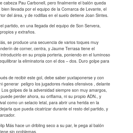
de cabeza Pau Carbonell, pero finalmente el balón queda
bien llevada por el equipo de la Comarca de Levante, el
or del área, y de rodillas en el suelo detiene Joan Sintes.
l partido, en una llegada del equipo de Son Servera,
 propios y extraños.
 Más, se produce una secuencia de varios toques muy
anderín de corner, centra, y Jaume Terrasa tiene el
 introducirlo en su propia porteria, poniendo en el luminoso
equilibrar la eliminatoria con el dos – dos. Duro golpe para
ués de recibir este gol, debe saber yuxtaponerse y con
i generar peligro los jugadores rivales ofensivos , delante
. Los golpes de la adversidad siempre son muy amargos,
 puede perder ahora, su oriflama, ni su propio ADN., y
al como un selacio letal, para abrir una herida en la
 dejarla que pueda cicatrizar durante el resto del partido, y
marcador.
ip Más hace un dribling seco a su par, le pega al balón
tiene sin problemas.