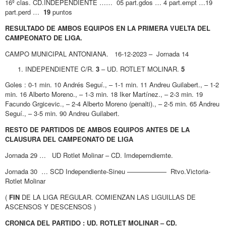
16º clas. CD.INDEPENDIENTE …… 05 part.gdos … 4 part.empt …19
part.perd …
19
puntos
RESULTADO DE AMBOS EQUIPOS EN LA PRIMERA VUELTA DEL
CAMPEONATO DE LIGA.
CAMPO MUNICIPAL ANTONIANA. 16-12-2023 – Jornada 14
INDEPENDIENTE C/R.
3
– UD. ROTLET MOLINAR.
5
Goles : 0-1 min. 10 Andrés Seguí., – 1-1 min. 11 Andreu Guilabert., – 1-2
min. 16 Alberto Moreno., – 1-3 min. 18 Iker Martínez., – 2-3 min. 19
Facundo Grgicevic., – 2-4 Alberto Moreno (penalti)., – 2-5 min. 65 Andreu
Seguí., – 3-5 min. 90 Andreu Guilabert.
RESTO DE PARTIDOS DE AMBOS EQUIPOS ANTES DE LA
CLAUSURA DEL CAMPEONATO DE LIGA
Jornada 29 … UD Rotlet Molinar – CD. Imdepemdiemte.
Jornada 30 … SCD Independiente-Sineu —————— Rtvo.Victoria-
Rotlet Molinar
(
FIN
DE LA LIGA REGULAR. COMIENZAN LAS LIGUILLAS DE
ASCENSOS Y DESCENSOS )
CRONICA DEL PARTIDO : UD. ROTLET MOLINAR – CD.