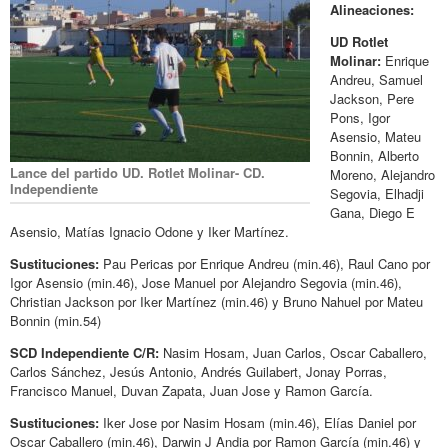
Alineaciones:
UD Rotlet
Molinar:
Enrique
Andreu, Samuel
Jackson, Pere
Pons, Igor
Asensio, Mateu
Bonnin, Alberto
Lance del partido UD. Rotlet Molinar- CD.
Moreno, Alejandro
Independiente
Segovia, Elhadji
Gana, Diego E
Asensio, Matías Ignacio Odone y Iker Martínez.
Sustituciones:
Pau Pericas por Enrique Andreu (min.46), Raul Cano por
Igor Asensio (min.46), Jose Manuel por Alejandro Segovia (min.46),
Christian Jackson por Iker Martínez (min.46) y Bruno Nahuel por Mateu
Bonnin (min.54)
SCD Independiente C/R:
Nasim Hosam, Juan Carlos, Oscar Caballero,
Carlos Sánchez, Jesús Antonio, Andrés Guilabert, Jonay Porras,
Francisco Manuel, Duvan Zapata, Juan Jose y Ramon García.
Sustituciones:
Iker Jose por Nasim Hosam (min.46), Elías Daniel por
Oscar Caballero (min.46), Darwin J Andia por Ramon García (min.46) y