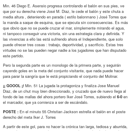
Min. 46 Diego E. Asensio progresa controlando el balón en sus pies, ve
que por su derecha viene José M. Diaz, le cede el balón y este chuta a
media altura , deteniendo en parada ( estilo balonmano ) José Torres que
la manda a saque de esquina, que se ejecuta sin consecuencias. Es más
que obvio que no se puede cruzar el mar, simplemente mirando el agua,
ni tampoco conseguir una victoria, sin una estrategia clara y definida. Y
las vivencias a ello las está sufriendo ahora el Independiente, que solo
puede ofrecer tres cosas : trabajo, deportividad, y sacrificio. Estas tres
virtudes no se las pueden negar nadie a los jugadores que han disputado
este partido.
Pero la segunda parte es un monologo de la primera parte, y seguirán
cayendo goles en la meta del conjunto visitante, que nada puede hacer
para parar la sangría que le está propiciando el conjunto del Molinar.
¡¡ GOOOL ¡!
Min. 51 La jugada la protagoniza y finaliza Jose Manuel
Diaz, de un chut muy bien direccionado, y cruzado que de nuevo llega al
fondo de las mallas del ahora portero Iker José Torres, subiendo el
6-0
en
el marcador, que ya comienza a ser de escándalo.
POSTE :
En el minuto 55 Christian Jackson estrella el balón en el poste
derecho del meta Iker J. Torres
A partir de este gol, para no hacer la crónica tan larga, tediosa y aburrida,