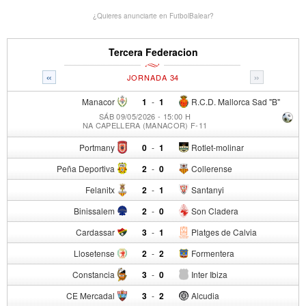
¿Quieres anunciarte en FutbolBalear?
Tercera Federacion
«
»
JORNADA 34
Manacor
1
-
1
R.C.D. Mallorca Sad "B"
SÁB 09/05/2026 - 15:00 H
NA CAPELLERA (MANACOR) F-11
Portmany
0
-
1
Rotlet-molinar
Peña Deportiva
2
-
0
Collerense
Felanitx
2
-
1
Santanyi
Binissalem
2
-
0
Son Cladera
Cardassar
3
-
1
Platges de Calvia
Llosetense
2
-
2
Formentera
Constancia
3
-
0
Inter Ibiza
CE Mercadal
3
-
2
Alcudia