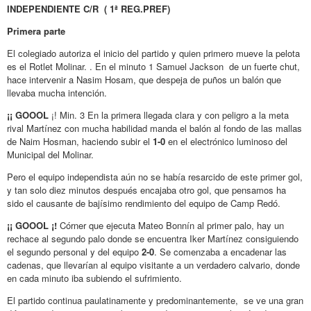
INDEPENDIENTE C/R ( 1ª REG.PREF)
Primera parte
El colegiado autoriza el inicio del partido y quien primero mueve la pelota
es el Rotlet Molinar. . En el minuto 1 Samuel Jackson de un fuerte chut,
hace intervenir a Nasim Hosam, que despeja de puños un balón que
llevaba mucha intención.
¡¡ GOOOL
¡! Min. 3 En la primera llegada clara y con peligro a la meta
rival Martínez con mucha habilidad manda el balón al fondo de las mallas
de Naim Hosman, haciendo subir el
1-0
en el electrónico luminoso del
Municipal del Molinar.
Pero el equipo independista aún no se había resarcido de este primer gol,
y tan solo diez minutos después encajaba otro gol, que pensamos ha
sido el causante de bajísimo rendimiento del equipo de Camp Redó.
¡¡ GOOOL ¡!
Córner que ejecuta Mateo Bonnín al primer palo, hay un
rechace al segundo palo donde se encuentra Iker Martínez consiguiendo
el segundo personal y del equipo
2-0
. Se comenzaba a encadenar las
cadenas, que llevarían al equipo visitante a un verdadero calvario, donde
en cada minuto iba subiendo el sufrimiento.
El partido continua paulatinamente y predominantemente, se ve una gran