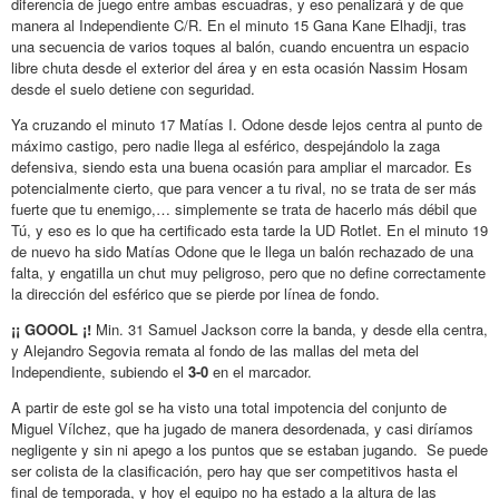
diferencia de juego entre ambas escuadras, y eso penalizará y de que
manera al Independiente C/R. En el minuto 15 Gana Kane Elhadji, tras
una secuencia de varios toques al balón, cuando encuentra un espacio
libre chuta desde el exterior del área y en esta ocasión Nassim Hosam
desde el suelo detiene con seguridad.
Ya cruzando el minuto 17 Matías I. Odone desde lejos centra al punto de
máximo castigo, pero nadie llega al esférico, despejándolo la zaga
defensiva, siendo esta una buena ocasión para ampliar el marcador. Es
potencialmente cierto, que para vencer a tu rival, no se trata de ser más
fuerte que tu enemigo,… simplemente se trata de hacerlo más débil que
Tú, y eso es lo que ha certificado esta tarde la UD Rotlet. En el minuto 19
de nuevo ha sido Matías Odone que le llega un balón rechazado de una
falta, y engatilla un chut muy peligroso, pero que no define correctamente
la dirección del esférico que se pierde por línea de fondo.
¡¡ GOOOL ¡!
Min. 31 Samuel Jackson corre la banda, y desde ella centra,
y Alejandro Segovia remata al fondo de las mallas del meta del
Independiente, subiendo el
3-0
en el marcador.
A partir de este gol se ha visto una total impotencia del conjunto de
Miguel Vílchez, que ha jugado de manera desordenada, y casi diríamos
negligente y sin ni apego a los puntos que se estaban jugando. Se puede
ser colista de la clasificación, pero hay que ser competitivos hasta el
final de temporada, y hoy el equipo no ha estado a la altura de las