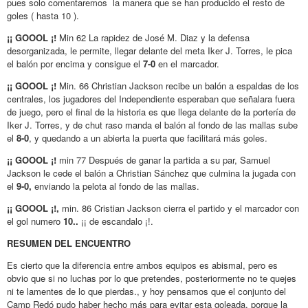
pues solo comentaremos la manera que se han producido el resto de
goles ( hasta 10 ).
¡¡ GOOOL ¡!
Min 62 La rapidez de José M. Diaz y la defensa
desorganizada, le permite, llegar delante del meta Iker J. Torres, le pica
el balón por encima y consigue el
7-0
en el marcador.
¡¡ GOOOL ¡!
Min. 66 Christian Jackson recibe un balón a espaldas de los
centrales, los jugadores del Independiente esperaban que señalara fuera
de juego, pero el final de la historia es que llega delante de la portería de
Iker J. Torres, y de chut raso manda el balón al fondo de las mallas sube
el
8-0
, y quedando a un abierta la puerta que facilitará más goles.
¡¡ GOOOL ¡!
min 77 Después de ganar la partida a su par, Samuel
Jackson le cede el balón a Christian Sánchez que culmina la jugada con
el
9-0,
enviando la pelota al fondo de las mallas.
¡¡ GOOOL ¡!,
min. 86 Cristian Jackson cierra el partido y el marcador con
el gol numero
10..
¡¡ de escandalo ¡!.
RESUMEN DEL ENCUENTRO
Es cierto que la diferencia entre ambos equipos es abismal, pero es
obvio que si no luchas por lo que pretendes, posteriormente no te quejes
ni te lamentes de lo que pierdas., y hoy pensamos que el conjunto del
Camp Redó pudo haber hecho más para evitar esta goleada, porque la