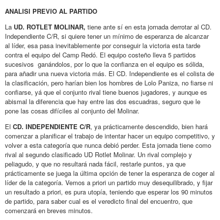
ANALISI PREVIO AL PARTIDO
La
UD. ROTLET MOLINAR,
tiene ante sí en esta jornada derrotar al CD.
Independiente C/R, si quiere tener un mínimo de esperanza de alcanzar
al líder, esa pasa inevitablemente por conseguir la victoria esta tarde
contra el equipo del Camp Redó. El equipo costeño lleva 5 partidos
sucesivos ganándolos, por lo que la confianza en el equipo es sólida,
para añadir una nueva victoria más. El CD. Independiente es el colista de
la clasificación, pero harían bien los hombres de Lolo Paniza, no fiarse ni
confiarse, yá que el conjunto rival tiene buenos jugadores, y aunque es
abismal la diferencia que hay entre las dos escuadras, seguro que le
pone las cosas difíciles al conjunto del Molinar.
El
CD. INDEPENDIENTE C/R
, ya prácticamente descendido, bien hará
comenzar a planificar el trabajo de intentar hacer un equipo competitivo, y
volver a esta categoría que nunca debió perder. Esta jornada tiene como
rival al segundo clasificado UD Rotlet Molinar. Un rival complejo y
peliagudo, y que no resultará nada fácil, restarle puntos, ya que
prácticamente se juega la última opción de tener la esperanza de coger al
líder de la categoría. Vemos a priori un partido muy desequilibrado, y fijar
un resultado a priori, es pura utopía, teniendo que esperar los 90 minutos
de partido, para saber cual es el veredicto final del encuentro, que
comenzará en breves minutos.