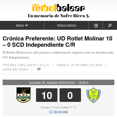
En memoria de Nofre Riera
MENÚ
RESULTADOS
Crónica Preferente: UD Rotlet Molinar 10
– 0 SCD Independiente C/R
El Rotlet Molinar ha sido practico, infinitamente superior, ante un desahuciado
CD. Independiente.
POR BIEL CAPLLONCH ( G.C.V.) |
SÁBADO, 20 DE ABRIL DE 2024
|
LEÍDA 598 VECES |
Jornada 29, Sábado 20/04/2024 - 18:00 h
10
0
Campo: C.mun.molinar F-11
Ver jornada