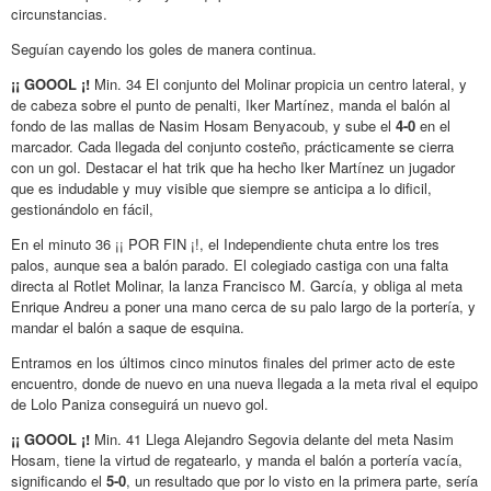
circunstancias.
Seguían cayendo los goles de manera continua.
¡¡ GOOOL ¡!
Min. 34 El conjunto del Molinar propicia un centro lateral, y
de cabeza sobre el punto de penalti, Iker Martínez, manda el balón al
fondo de las mallas de Nasim Hosam Benyacoub, y sube el
4-0
en el
marcador. Cada llegada del conjunto costeño, prácticamente se cierra
con un gol. Destacar el hat trik que ha hecho Iker Martínez un jugador
que es indudable y muy visible que siempre se anticipa a lo dificil,
gestionándolo en fácil,
En el minuto 36 ¡¡ POR FIN ¡!, el Independiente chuta entre los tres
palos, aunque sea a balón parado. El colegiado castiga con una falta
directa al Rotlet Molinar, la lanza Francisco M. García, y obliga al meta
Enrique Andreu a poner una mano cerca de su palo largo de la portería, y
mandar el balón a saque de esquina.
Entramos en los últimos cinco minutos finales del primer acto de este
encuentro, donde de nuevo en una nueva llegada a la meta rival el equipo
de Lolo Paniza conseguirá un nuevo gol.
¡¡ GOOOL ¡!
Min. 41 Llega Alejandro Segovia delante del meta Nasim
Hosam, tiene la virtud de regatearlo, y manda el balón a portería vacía,
significando el
5-0
, un resultado que por lo visto en la primera parte, sería