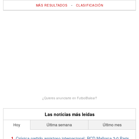
-
MÁS RESULTADOS
CLASIFICACIÓN
¿Quieres anunciarte en FutbolBalear?
Las noticias más leídas
Hoy
Última semana
Último mes
Crónica partido amistoso internacional: RCD Mallorca 3-0 Paris