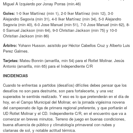
Miguel A Izquierdo por Jonay Porras (min.46)
Goles:
1-0 Iker Martínez (min 1), 2-0 Iker Martínez (min 12), 3-0
Alejandro Segovia (min 31), 4-0 Iker Martínez (min 34), 5-0 Alejandro
Segovia (min 40), 6-0 Jose Manuel (min 51), 7-0 Jose Manuel (min 62), 8-
0 Samuel Jackson (min 64), 9-0 Christian Jackson (min 75) y 10-0
Christian Jackson (min 86)
Árbitro:
Yohann Husson. asistido por Héctor Cabellos Cruz y Alberto Luis
Perez Galmes.
Tarjetas:
Mateu Bonnin (amarilla, min 54) para el Rotlet Molinar. Jesús
Antonio (amarilla, min 65) para el Independiente C/R
INCIDENCIAS
Cuando te enfrentas a partidos (desafíos) difíciles debes pensar que los
desafíos no son para destruirte, son para fortalecerte, y una vez
superados te sentirás realizado. Y eso es lo que pretenderán en el día de
hoy, en el Campo Municipal del Molinar, en la jornada vigésima novena
del campeonato de liga de primera regional preferente, y que porfiarán el
UD Rotlet Molinar y el CD. Independiente C/R, en el encuentro que va a
comenzar en breves minutos. Terreno de juego en buenas condiciones,
buena afluencia de público y climatología primaveral con nubes y
clarianas de sol, y notable actitud térmica.