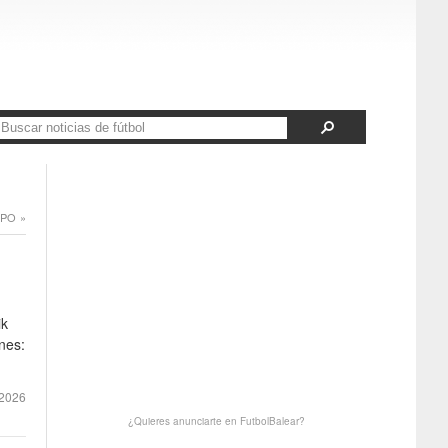
PO »
ik
nes:
2026
¿Quieres anunciarte en FutbolBalear?