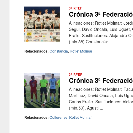
3ª RFEF
Crónica 3ª Federació
Alineaciones: Rotlet Molinar: Jo
Segui, David Oncala, Luis Uguet,
Fraile. Sustituciones: Alejandro 
(min.88) Constancia: ...
Relacionados:
Constancia
,
Rotlet Molinar
3ª RFEF
Crónica 3ª Federació
Alineaciones: Rotlet Molinar: Fac
Martinez, David Oncala, Luis Ugu
Carlos Fraile. Sustituciones: Vic
(min.59), Agusti ...
Relacionados:
Collerense
,
Rotlet Molinar