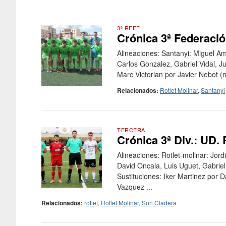
3ª RFEF
Crónica 3ª Federació
Alineaciones: Santanyi: Miguel Am
Carlos Gonzalez, Gabriel Vidal, Ju
Marc Victorian por Javier Nebot (
Relacionados:
Rotlet Molinar
,
Santanyi
TERCERA
Crónica 3ª Div.: UD.
Alineaciones: Rotlet-molinar: Jo
David Oncala, Luis Uguet, Gabrie
Sustituciones: Iker Martinez por 
Vazquez ...
Relacionados:
rotlet
,
Rotlet Molinar
,
Son Cladera