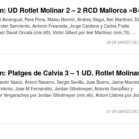
n: UD Rotlet Molinar 2 – 2 RCD Mallorca «B
rdi Amengual, Pere Pons, Mateu Bonnin, Andreu Segui, Iker Martinez, D
ander Sarmiento, Antonio Fresneda, Jorge Cardeno y Carlos Fraile.
or David Oncala (min.65), Victor Gibert por Iker Martinez (min.70) ...
28 DE MARZO DE 
: Platges de Calvia 3 – 1 UD. Rotlet Molina
Xavier Vasco, Antoni Navarro, Sergio Sevilla, Jose Bueno, Jaime Manre
rmiento, Jose M Fernandez, Jordan Glindmeyer, Antonio GonzÁlez y
tor Vergarachea por Jordan Glindmeyer (min.46), Antoni Llabres por Jo
21 DE MARZO DE 