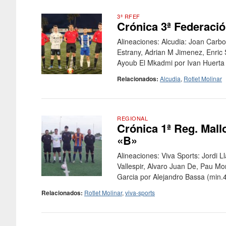
3ª RFEF
Crónica 3ª Federació
Alineaciones: Alcudia: Joan Carbo
Estrany, Adrian M Jimenez, Enric 
Ayoub El Mkadmi por Ivan Huerta 
Relacionados:
Alcudia
,
Rotlet Molinar
REGIONAL
Crónica 1ª Reg. Mallo
«B»
Alineaciones: Viva Sports: Jordi L
Vallespir, Alvaro Juan De, Pau Mo
Garcia por Alejandro Bassa (min.4
Relacionados:
Rotlet Molinar
,
viva-sports