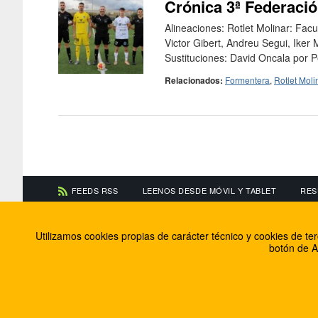
Crónica 3ª Federació
Alineaciones: Rotlet Molinar: Fac
Victor Gibert, Andreu Segui, Iker
Sustituciones: David Oncala por P
Relacionados:
Formentera
,
Rotlet Moli
FEEDS RSS
LEENOS DESDE MÓVIL Y TABLET
RES
CONTACTA CON NOSOTROS
ACERCA DE NOSOTR
Utilizamos cookies propias de carácter técnico y cookies de t
Información de contacto
El equipo de FútbolBa
botón de A
Anúnciate en FútbolBalear
Soluciones Corporativ
Colabora con nosotros
Canal ético
© 2009 - 2026 Soluciones Corporativas IP, SL.
Todos los de