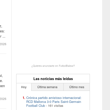
z,
nes:
 ...
 2026
¿Quieres anunciarte en FutbolBalear?
i,
Las noticias más leídas
e.
uben
Hoy
Última semana
Último mes
Crónica partido amistoso internacional:
 2026
RCD Mallorca 3-0 Paris Saint-Germain
Football Club
- 161 visitas