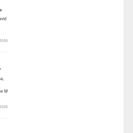
»
avid
2026
r
sa,
se M
2026