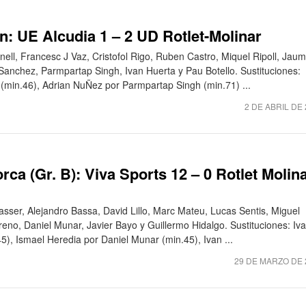
n: UE Alcudia 1 – 2 UD Rotlet-Molinar
nell, Francesc J Vaz, Cristofol Rigo, Ruben Castro, Miquel Ripoll, Jau
Sanchez, Parmpartap Singh, Ivan Huerta y Pau Botello. Sustituciones:
(min.46), Adrian NuÑez por Parmpartap Singh (min.71) ...
2 DE ABRIL DE
rca (Gr. B): Viva Sports 12 – 0 Rotlet Molin
lasser, Alejandro Bassa, David Lillo, Marc Mateu, Lucas Sentis, Miguel
reno, Daniel Munar, Javier Bayo y Guillermo Hidalgo. Sustituciones: Iv
5), Ismael Heredia por Daniel Munar (min.45), Ivan ...
29 DE MARZO DE 