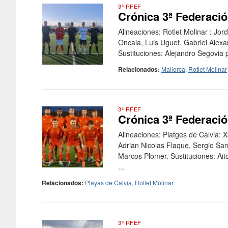
3ª RFEF
Crónica 3ª Federació
Alineaciones: Rotlet Molinar : Jo
Oncala, Luis Uguet, Gabriel Alex
Sustituciones: Alejandro Segovia p
Relacionados:
Mallorca
,
Rotlet Molinar
3ª RFEF
Crónica 3ª Federación
Alineaciones: Platges de Calvia: 
Adrian Nicolas Flaque, Sergio Sa
Marcos Plomer. Sustituciones: Ai
...
Relacionados:
Playas de Calvia
,
Rotlet Molinar
3ª RFEF