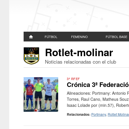
FÚTBOL
FEMENINO
FÚTBOL BASE
Rotlet-molinar
Noticias relacionadas con el club
3ª RFEF
Crónica 3ª Federació
Alineaciones: Portmany: Antonio
Torres, Raul Cano, Matheus Souza
Isaac Lolade por (min.57), Roberto
Relacionados:
Portmany
,
Rotlet Molina