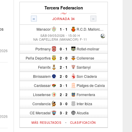
Tercera Federacion
«
»
JORNADA 34
os
Manacor
1
-
1
R.C.D. Mallorca Sad "B"
SÁB 09/05/2026 - 15:00 H
NA CAPELLERA (MANACOR) F-11
Portmany
0
-
1
Rotlet-molinar
2026
Peña Deportiva
2
-
0
Collerense
Felanitx
2
-
1
Santanyi
Binissalem
2
-
0
Son Cladera
Cardassar
3
-
1
Platges de Calvia
Llosetense
2
-
2
Formentera
Constancia
3
-
0
Inter Ibiza
CE Mercadal
3
-
2
Alcudia
 2026
-
MÁS RESULTADOS
CLASIFICACIÓN