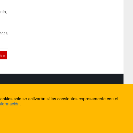
nin,
.
2026
a »
S
ookies solo se activarán si las consientes expresamente con el
lorca
nformación
.
ios
ntacto
Anúnciate en FútbolBalear