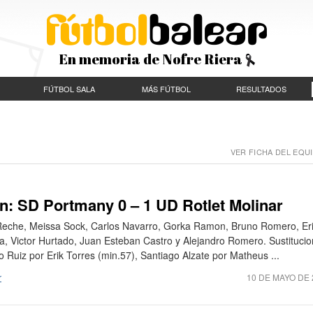
En memoria de Nofre Riera
FÚTBOL SALA
MÁS FÚTBOL
RESULTADOS
VER FICHA DEL EQUI
n: SD Portmany 0 – 1 UD Rotlet Molinar
 Reche, Meissa Sock, Carlos Navarro, Gorka Ramon, Bruno Romero, Er
, Victor Hurtado, Juan Esteban Castro y Alejandro Romero. Sustitucio
 Ruiz por Erik Torres (min.57), Santiago Alzate por Matheus ...
r
10 DE MAYO DE 