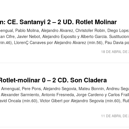
n: CE. Santanyi 2 – 2 UD. Rotlet Molinar
engual, Pablo Molina, Alejandro Alvarez, Christofer Robin, Diego Lope
an Cifre, Javier Nebot, Alejandro Exposito y Alberto Garcia. Sustitucio
min.46), LlorenÇ Canaves por Alejandro Alvarez (min.56), Pau Davia por
18 DE ABRIL DE
 Rotlet-molinar 0 – 2 CD. Son Cladera
rdi Amengual, Pere Pons, Alejandro Segovia, Mateu Bonnin, Andreu Segu
l Alexander Sarmiento, Antonio Fresneda, Jorge Cardeno y Carlos Frail
David Oncala (min.60), Victor Gibert por Alejandro Segovia (min.60), R
11 DE ABRIL DE