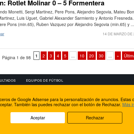
n: Rotlet Molinar 0 – 5 Formentera
undo Monetti, Sergi Martinez, Pere Pons, Alejandro Segovia, Mateu Bon
 Martinez, Luis Uguet, Gabriel Alexander Sarmiento y Antonio Fresneda.
ere Pons (min.65), Ruben Vazquez por Alejandro Segovia (min.65) y ..
nar
14 DE MARZO DE 
1
2
3
4
5
...
10
20
30
...
»
Últim
Página 1 de 98
ULTADOS
EQUIPOS DE FÚTBOL
OS
CONECTA CON NOSOTROS
OTROS SERVICIO
erceros de Google Adsense para la personalización de anuncios. Estas c
lear
Facebook
Internet Rural Mal
ceptar. También las puedes rechazar con el botón de Rechazar.
Más i
as IP
Twitter
Registro de domin
Aceptar
Rechazar
rechos reservados.
Aviso legal
Cookies
Acerca de nosotros
Co