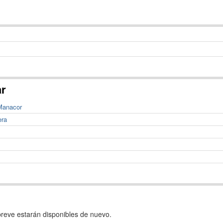
ar
 Manacor
era
reve estarán disponibles de nuevo.