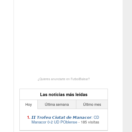
¿Quieres anunciarte en FutbolBalear?
Las noticias más leídas
Hoy
Última semana
Último mes
𝙄𝙄 𝙏𝙧𝙤𝙛𝙚𝙪 𝘾𝙞𝙪𝙩𝙖𝙩 𝙙𝙚 𝙈𝙖𝙣𝙖𝙘𝙤𝙧: CD
Manacor 0-2 UD POblense
- 185 visitas