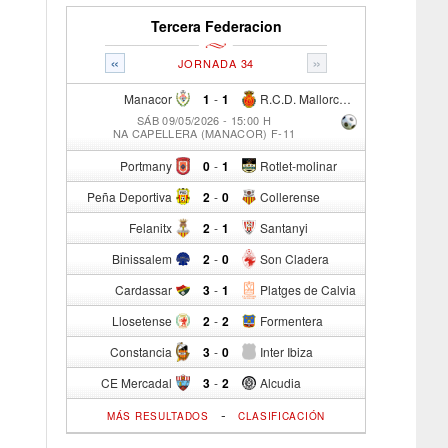
Tercera Federacion
«
»
JORNADA 34
Manacor
1
-
1
R.C.D. Mallorca Sad "B"
SÁB 09/05/2026 - 15:00 H
NA CAPELLERA (MANACOR) F-11
Portmany
0
-
1
Rotlet-molinar
Peña Deportiva
2
-
0
Collerense
Felanitx
2
-
1
Santanyi
Binissalem
2
-
0
Son Cladera
Cardassar
3
-
1
Platges de Calvia
Llosetense
2
-
2
Formentera
Constancia
3
-
0
Inter Ibiza
CE Mercadal
3
-
2
Alcudia
-
MÁS RESULTADOS
CLASIFICACIÓN