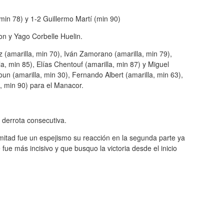
min 78) y 1-2 Guillermo Martí (min 90)
on y Yago Corbelle Huelin.
z (amarilla, min 70), Iván Zamorano (amarilla, min 79),
a, min 85), Elías Chentouf (amarilla, min 87) y Miguel
un (amarilla, min 30), Fernando Albert (amarilla, min 63),
a, min 90) para el Manacor.
 derrota consecutiva.
mitad fue un espejismo su reacción en la segunda parte ya
ue más incisivo y que busquo la victoria desde el inicio