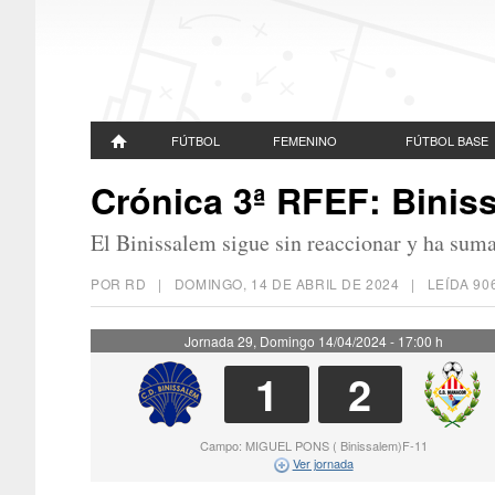
FÚTBOL
FEMENINO
FÚTBOL BASE
Crónica 3ª RFEF: Binis
El Binissalem sigue sin reaccionar y ha suma
POR RD |
DOMINGO, 14 DE ABRIL DE 2024
| LEÍDA 9
Jornada 29, Domingo 14/04/2024 - 17:00 h
1
2
Campo: MIGUEL PONS ( Binissalem)F-11
Ver jornada