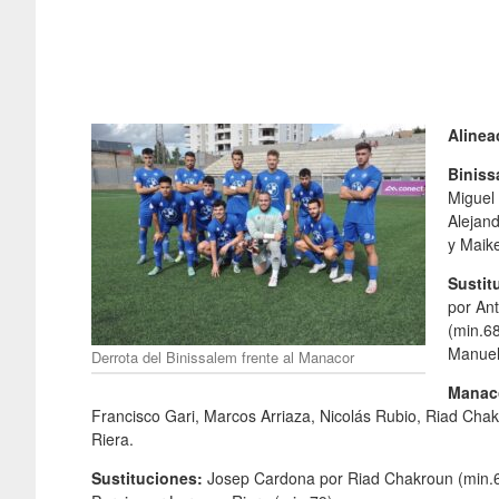
Alinea
Biniss
Miguel
Alejand
y Maik
Sustit
por An
(min.6
Manuel
Derrota del Binissalem frente al Manacor
Manac
Francisco Gari, Marcos Arriaza, Nicolás Rubio, Riad Chakr
Riera.
Sustituciones:
Josep Cardona por Riad Chakroun (min.62)