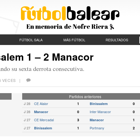
En memoria de Nofre Riera
FÚTBOL SALA
MÁS FÚTBOL
RESULTADOS
salem 1 – 2 Manacor
ndo su sexta derrota consecutiva.
06 VECES |
Partidos anteriores
CE Alaior
J 28
1
Binissalem
0
Inter Manacor
J 28
Manacor
0
0
CE Mercadal
J 27
3
Manacor
1
Portmany
J 27
Binissalem
1
2