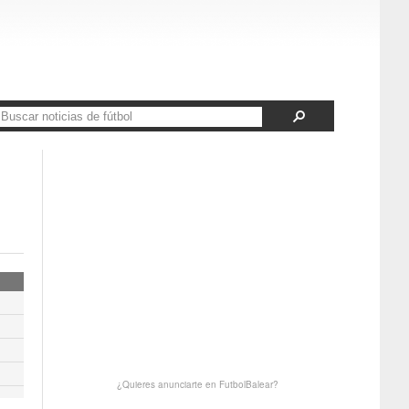
¿Quieres anunciarte en FutbolBalear?