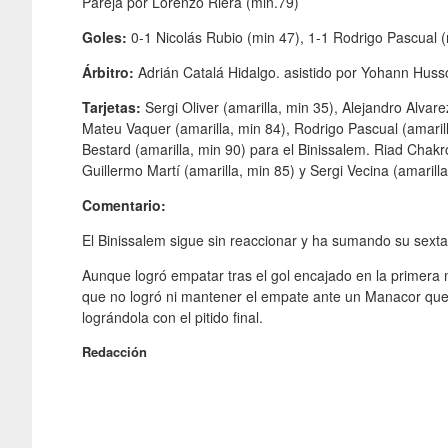
Pareja por Lorenzo Riera (min.79)
Goles:
0-1 Nicolás Rubio (min 47), 1-1 Rodrigo Pascual (
Árbitro:
Adrián Catalá Hidalgo. asistido por Yohann Huss
Tarjetas:
Sergi Oliver (amarilla, min 35), Alejandro Alvare
Mateu Vaquer (amarilla, min 84), Rodrigo Pascual (amarill
Bestard (amarilla, min 90) para el Binissalem. Riad Chakro
Guillermo Martí (amarilla, min 85) y Sergi Vecina (amarill
Comentario:
El Binissalem sigue sin reaccionar y ha sumando su sexta
Aunque logró empatar tras el gol encajado en la primera 
que no logró ni mantener el empate ante un Manacor que f
lográndola con el pitido final.
Redacción