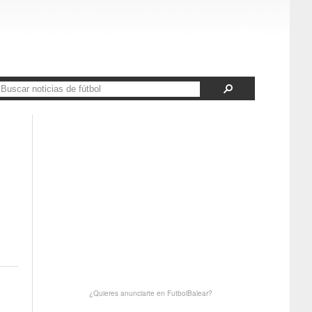
¿Quieres anunciarte en FutbolBalear?