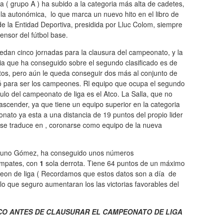
a ( grupo A ) ha subido a la categoria más alta de cadetes,
la autonómica, lo que marca un nuevo hito en el libro de
e la Entidad Deportiva, presidida por Lluc Colom, siempre
fensor del fútbol base.
edan cinco jornadas para la clausura del campeonato, y la
ia que ha conseguido sobre el segundo clasificado es de
tos, pero aún le queda conseguir dos más al conjunto de
ó para ser los campeones. Rl equipo que ocupa el segundo
ulo del campeonato de liga es el Atco. La Salla, que no
scender, ya que tiene un equipo superior en la categoria
ronato ya esta a una distancia de 19 puntos del propio lider
e se traduce en , coronarse como equipo de la nueva
 Bruno Gómez, ha conseguido unos números
mpates, con
1
sola derrota. Tiene 64 puntos de un máximo
peon de liga ( Recordamos que estos datos son a día de
lo que seguro aumentaran los las victorias favorables del
TCO ANTES DE CLAUSURAR EL CAMPEONATO DE LIGA