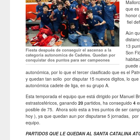
Mallorc
que es 
honor d
fiel de
Aún qu
distanc
13 pun
Fiesta después de conseguir el ascenso a la
Son Fl
categoria autonomica de Cadetes. Quedan por
habitac
conquistar dos puntos para ser campeones
puede a
autonómica, por lo que el tercer clasificado que es el Pat
y quedan tan solio por disputar 15 nuevos digitos, lo qu
autonómica cadete de liga, en su grupo A.
Esta temporada el equipo que está dirigido por Manuel
estrastosféricos, ganando
20
partidos, ha conseguido
4
e
posible de 75. Ahora solo esta a tres puntos de ser cam
hoy ), ya que quedan aun por disputarse 5 jornadas, por 
equipo.
PARTIDOS QUE LE QUEDAN AL SANTA CATALINA A