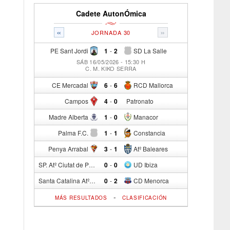
Cadete AutonÓmica
«
»
JORNADA 30
PE Sant Jordi
1
-
2
SD La Salle
SÁB 16/05/2026 - 15:30 H
C. M. KIKO SERRA
CE Mercadal
6
-
6
RCD Mallorca
Campos
4
-
0
Patronato
Madre Alberta
1
-
0
Manacor
Palma F.C.
1
-
1
Constancia
Penya Arrabal
3
-
1
Atº Baleares
SP. Atº Ciutat de Palma
0
-
0
UD Ibiza
Santa Catalina Atº
0
-
2
CD Menorca
-
MÁS RESULTADOS
CLASIFICACIÓN