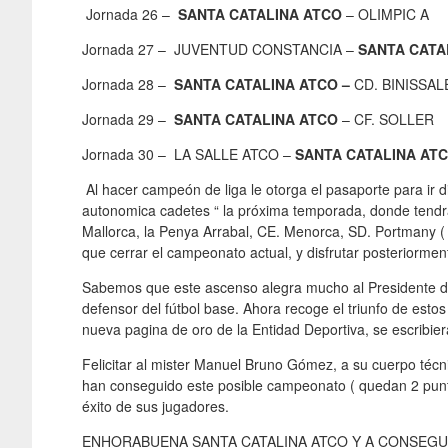
Jornada 26 –
SANTA CATALINA ATCO
– OLIMPIC A
Jornada 27 – JUVENTUD CONSTANCIA –
SANTA CATA
Jornada 28 –
SANTA CATALINA ATCO –
CD. BINISSA
Jornada 29 –
SANTA CATALINA ATCO
– CF. SOLLER
Jornada 30 – LA SALLE ATCO –
SANTA CATALINA AT
Al hacer campeón de liga le otorga el pasaporte para ir d
autonomica cadetes “ la próxima temporada, donde tend
Mallorca, la Penya Arrabal, CE. Menorca, SD. Portmany ( 
que cerrar el campeonato actual, y disfrutar posteriorm
Sabemos que este ascenso alegra mucho al Presidente de 
defensor del fútbol base. Ahora recoge el triunfo de esto
nueva pagina de oro de la Entidad Deportiva, se escribier
Felicitar al mister Manuel Bruno Gómez, a su cuerpo técn
han conseguido este posible campeonato ( quedan 2 punto
éxito de sus jugadores.
ENHORABUENA SANTA CATALINA ATCO Y A CONSEG