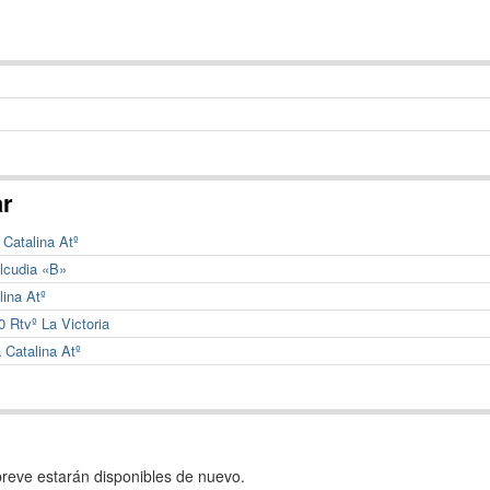
ar
 Catalina Atº
Alcudia «B»
lina Atº
0 Rtvº La Victoria
 Catalina Atº
reve estarán disponibles de nuevo.