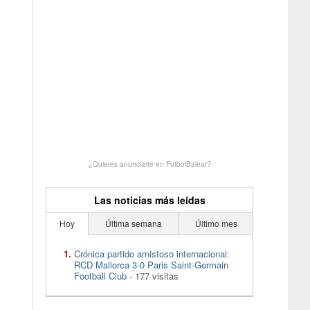
¿Quieres anunciarte en FutbolBalear?
Las noticias más leídas
Hoy
Última semana
Último mes
Crónica partido amistoso internacional:
RCD Mallorca 3-0 Paris Saint-Germain
Football Club
- 177 visitas