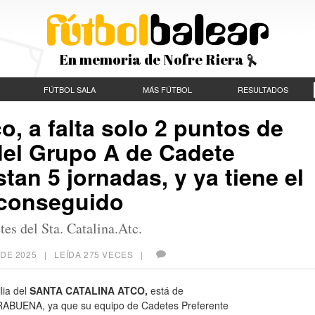
En memoria de Nofre Riera
FÚTBOL SALA
MÁS FÚTBOL
RESULTADOS
co, a falta solo 2 puntos de
el Grupo A de Cadete
tan 5 jornadas, y ya tiene el
 conseguido
es del Sta. Catalina.Atc.
 DE 2025
| LEÍDA 275 VECES |
lia del
SANTA CATALINA ATCO,
está de
BUENA, ya que su equipo de Cadetes Preferente