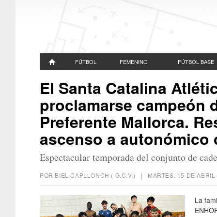
FÚTBOL
FEMENINO
FÚTBOL BASE
El Santa Catalina Atléti
proclamarse campeón d
Preferente Mallorca. Res
ascenso a autonómico
Espectacular temporada del conjunto de cadet
POR BIEL CAPLLONCH ( G.C.V.) |
MARTES, 15 DE ABRIL
La fami
ENHORA