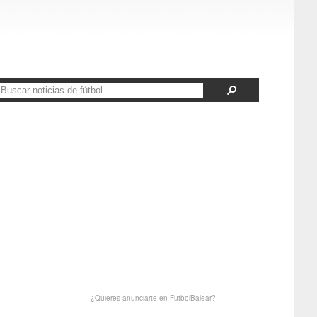
¿Quieres anunciarte en FutbolBalear?