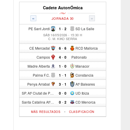
Cadete AutonÓmica
«
»
JORNADA 30
PE Sant Jordi
1
-
2
SD La Salle
SÁB 16/05/2026 - 15:30 H
C. M. KIKO SERRA
CE Mercadal
6
-
6
RCD Mallorca
Campos
4
-
0
Patronato
Madre Alberta
1
-
0
Manacor
Palma F.C.
1
-
1
Constancia
Penya Arrabal
3
-
1
Atº Baleares
SP. Atº Ciutat de Palma
0
-
0
UD Ibiza
Santa Catalina Atº
0
-
2
CD Menorca
-
MÁS RESULTADOS
CLASIFICACIÓN