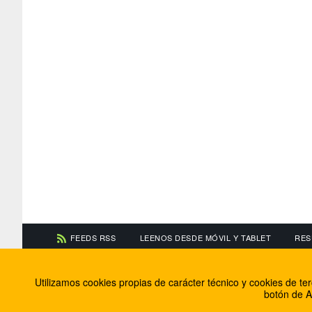
FEEDS RSS
LEENOS DESDE MÓVIL Y TABLET
RES
CONTACTA CON NOSOTROS
ACERCA DE NOSOTR
Utilizamos cookies propias de carácter técnico y cookies de t
Información de contacto
El equipo de FútbolBa
botón de A
Anúnciate en FútbolBalear
Soluciones Corporativ
Colabora con nosotros
Canal ético