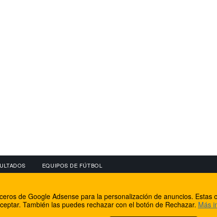
ULTADOS
EQUIPOS DE FÚTBOL
OS
CONECTA CON NOSOTROS
OTROS SERVICIO
erceros de Google Adsense para la personalización de anuncios. Estas c
lear
Facebook
Internet Rural Mal
ceptar. También las puedes rechazar con el botón de Rechazar.
Más i
as IP
Twitter
Registro de domin