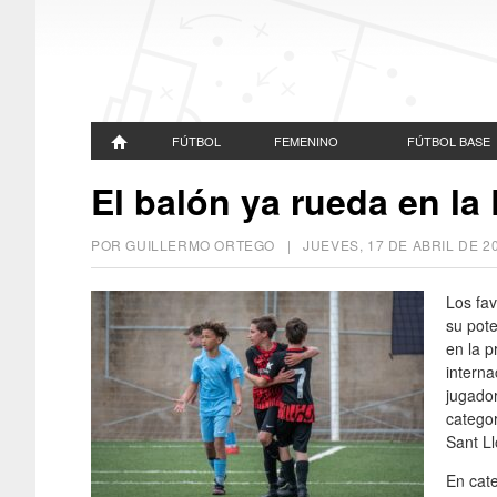
FÚTBOL
FEMENINO
FÚTBOL BASE
El balón ya rueda en la
POR GUILLERMO ORTEGO |
JUEVES, 17 DE ABRIL DE 2
Los fav
su pote
en la p
interna
jugador
categor
Sant L
En cate