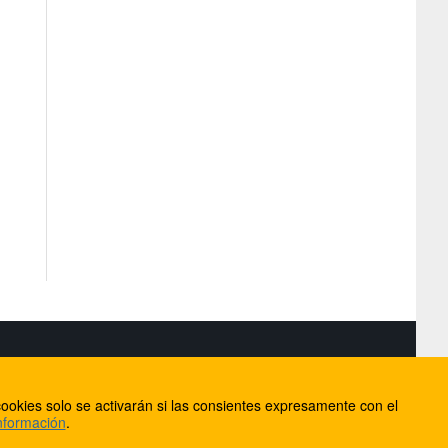
S
ookies solo se activarán si las consientes expresamente con el
lorca
nformación
.
ios