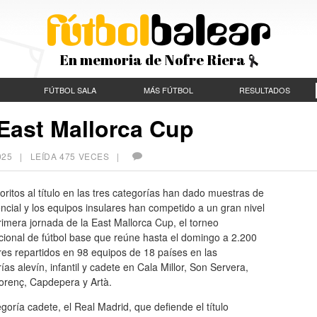
En memoria de Nofre Riera
FÚTBOL SALA
MÁS FÚTBOL
RESULTADOS
 East Mallorca Cup
025
| LEÍDA 475 VECES |
oritos al título en las tres categorías han dado muestras de
ncial y los equipos insulares han competido a un gran nivel
rimera jornada de la East Mallorca Cup, el torneo
cional de fútbol base que reúne hasta el domingo a 2.200
es repartidos en 98 equipos de 18 países en las
ías alevín, infantil y cadete en Cala Millor, Son Servera,
lorenç, Capdepera y Artà.
goría cadete, el Real Madrid, que defiende el título