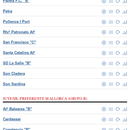
Palma F.C. "B"
Petra
Pollença I Port
Rtvº Patronato Atº
San Francisco "C"
Santa Catalina Atº
SD La Salle "B"
Son Cladera
Son Sardina
JUVENIL PREFERENTE MALLORCA (GRUPO B)
Atº Baleares "B"
Cardassar
Constancia "B"