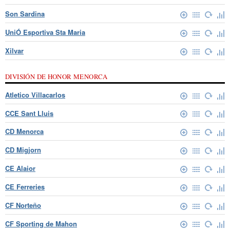
Son Sardina
UniÓ Esportiva Sta Maria
Xilvar
DIVISIÓN DE HONOR MENORCA
Atletico Villacarlos
CCE Sant Lluis
CD Menorca
CD Migjorn
CE Alaior
CE Ferreries
CF Norteño
CF Sporting de Mahon