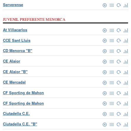
Serverense
JUVENIL PREFERENTE MENORCA
At Villacarlos
CCE Sant Lluis
CD Menorca "B"
CE Alaior
CE Alaior "B"
CE Mercadal
CF Sporting de Mahon
CF Sporting de Mahon
Ciutadella C.E.
Ciutadella C.E. "B"