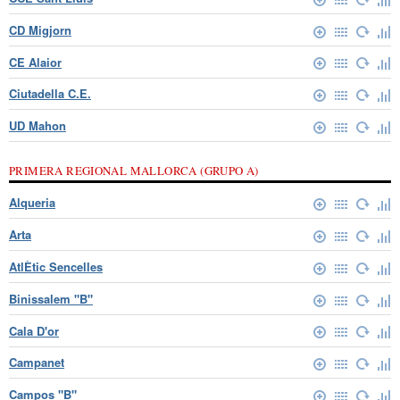
CD Migjorn
CE Alaior
Ciutadella C.E.
UD Mahon
PRIMERA REGIONAL MALLORCA (GRUPO A)
Alqueria
Arta
AtlÈtic Sencelles
Binissalem "B"
Cala D'or
Campanet
Campos "B"