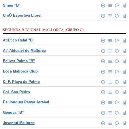
Sineu "B"
UniÓ Esportiva Lloret
SEGUNDA REGIONAL MALLORCA (GRUPO C)
AtlÉtico Rafal "B"
Atº Aldosivi de Mallorca
Bellver Palma "B"
Boca Mallorca Club
C. F. Playa de Palma
Col. San Pedro
Es Jonquet Penya Arrabal
Genova "B"
Joventut Mallorca