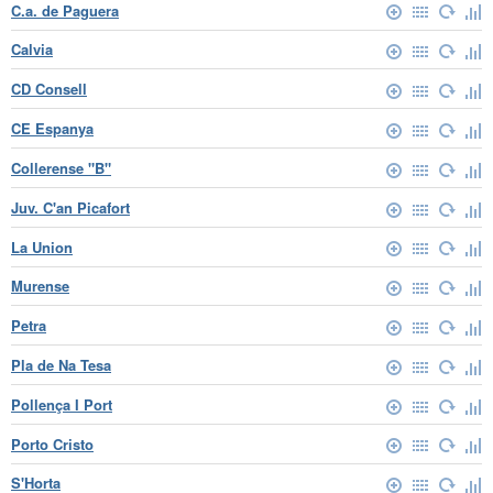
C.a. de Paguera
Calvia
CD Consell
CE Espanya
Collerense "B"
Juv. C'an Picafort
La Union
Murense
Petra
Pla de Na Tesa
Pollença I Port
Porto Cristo
S'Horta