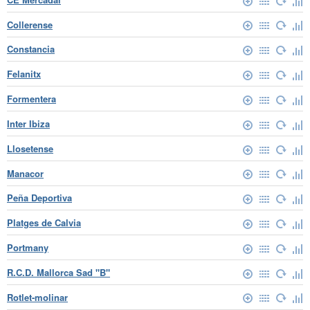
Collerense
Constancia
Felanitx
Formentera
Inter Ibiza
Llosetense
Manacor
Peña Deportiva
Platges de Calvia
Portmany
R.C.D. Mallorca Sad "B"
Rotlet-molinar