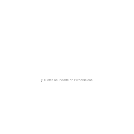
¿Quieres anunciarte en FutbolBalear?