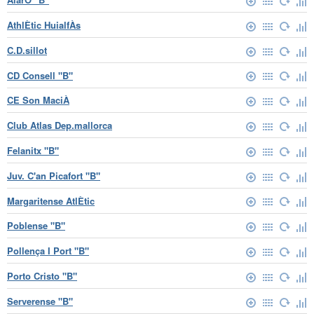
AthlÈtic HuialfÀs
C.D.sillot
CD Consell "B"
CE Son MaciÀ
Club Atlas Dep.mallorca
Felanitx "B"
Juv. C'an Picafort "B"
Margaritense AtlÈtic
Poblense "B"
Pollença I Port "B"
Porto Cristo "B"
Serverense "B"