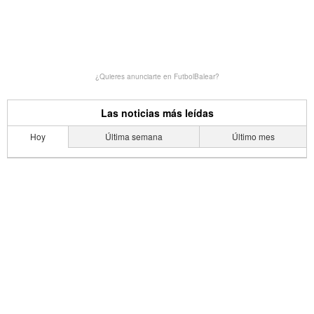
¿Quieres anunciarte en FutbolBalear?
Las noticias más leídas
Hoy
Última semana
Último mes