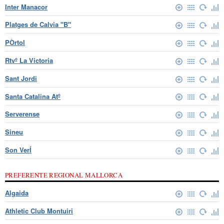
Inter Manacor
Platges de Calvia "B"
PÒrtol
Rtvº La Victoria
Sant Jordi
Santa Catalina Atº
Serverense
Sineu
Son VerÍ
PREFERENTE REGIONAL MALLORCA
Algaida
Athletic Club Montuiri