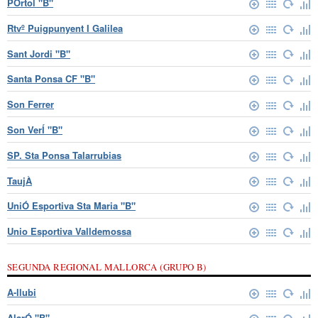
PÒrtol "B"
Rtvº Puigpunyent I Galilea
Sant Jordi "B"
Santa Ponsa CF "B"
Son Ferrer
Son VerÍ "B"
SP. Sta Ponsa Talarrubias
TaujÀ
UniÓ Esportiva Sta Maria "B"
Unio Esportiva Valldemossa
SEGUNDA REGIONAL MALLORCA (GRUPO B)
A-llubi
AlarÓ "B"