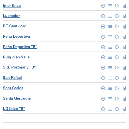
Inter Ibiza
Luchador
PE Sant Jordi
Peña Deportiva
Peña Deportiva "B"
Puig d'en Valls
S.d. Portmany "B"
San Rafael
Sant Carles
Santa Gertrudis
UD Ibiza "B"