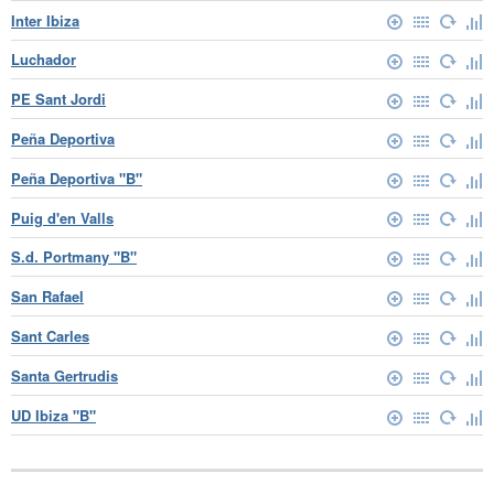
Inter Ibiza
Luchador
PE Sant Jordi
Peña Deportiva
Peña Deportiva "B"
Puig d'en Valls
S.d. Portmany "B"
San Rafael
Sant Carles
Santa Gertrudis
UD Ibiza "B"