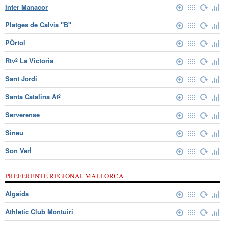
Inter Manacor
Platges de Calvia "B"
PÒrtol
Rtvº La Victoria
Sant Jordi
Santa Catalina Atº
Serverense
Sineu
Son VerÍ
PREFERENTE REGIONAL MALLORCA
Algaida
Athletic Club Montuiri