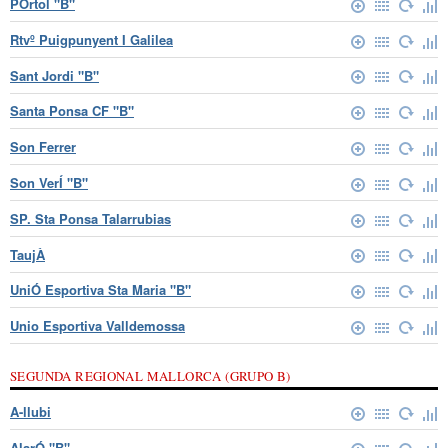
PÒrtol "B"
Rtvº Puigpunyent I Galilea
Sant Jordi "B"
Santa Ponsa CF "B"
Son Ferrer
Son VerÍ "B"
SP. Sta Ponsa Talarrubias
TaujÀ
UniÓ Esportiva Sta Maria "B"
Unio Esportiva Valldemossa
SEGUNDA REGIONAL MALLORCA (GRUPO B)
A-llubi
AlarÓ "B"