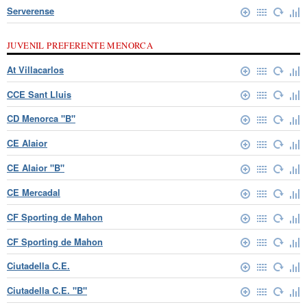
Serverense
JUVENIL PREFERENTE MENORCA
At Villacarlos
CCE Sant Lluis
CD Menorca "B"
CE Alaior
CE Alaior "B"
CE Mercadal
CF Sporting de Mahon
CF Sporting de Mahon
Ciutadella C.E.
Ciutadella C.E. "B"