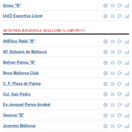
Sineu "B"
UniÓ Esportiva Lloret
SEGUNDA REGIONAL MALLORCA (GRUPO C)
AtlÉtico Rafal "B"
Atº Aldosivi de Mallorca
Bellver Palma "B"
Boca Mallorca Club
C. F. Playa de Palma
Col. San Pedro
Es Jonquet Penya Arrabal
Genova "B"
Joventut Mallorca