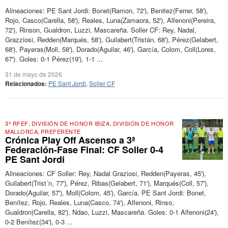
Alineaciones: PE Sant Jordi: Bonet(Ramon, 72'), Benitez(Ferrer, 58'),
Rojo, Casco(Carella, 58'), Reales, Luna(Zamaora, 52'), Alfenoni(Pereira,
72'), Rinson, Gualdron, Luzzi, Mascareña. Soller CF: Rey, Nadal,
Grazziosi, Redden(Marqués, 58'), Guilabert(Tristán, 68'), Pérez(Gelabert,
68'), Payeras(Moll, 58'), Dorado(Aguilar, 46'), García, Colom, Coll(Lores,
67'). Goles: 0-1 Pérez(19'), 1-1 ...
31 de mayo de 2026
Relacionados:
PE Sant Jordi
,
Soller CF
3ª RFEF
,
DIVISIÓN DE HONOR IBIZA
,
DIVISIÓN DE HONOR
MALLORCA
,
PREFERENTE
Crónica Play Off Ascenso a 3ª
Federación-Fase Final: CF Soller 0-4
PE Sant Jordi
Alineaciones: CF Soller: Rey, Nadal Graziosi, Redden(Payeras, 45'),
Guilabert(Trist´n, 77'), Pérez, Ribas(Gelabert, 71'), Marqués(Coll, 57'),
Dorado(Aguilar, 57'), Moll(Colom, 45'), García. PE Sant Jordi: Bonet,
Benítez, Rojo, Reales, Luna(Casco, 74'), Alfenoni, Rinso,
Gualdron(Carella, 82'), Ndao, Luzzi, Mascareña. Goles: 0-1 Alfenoni(24'),
0-2 Benítez(34'), 0-3 ...