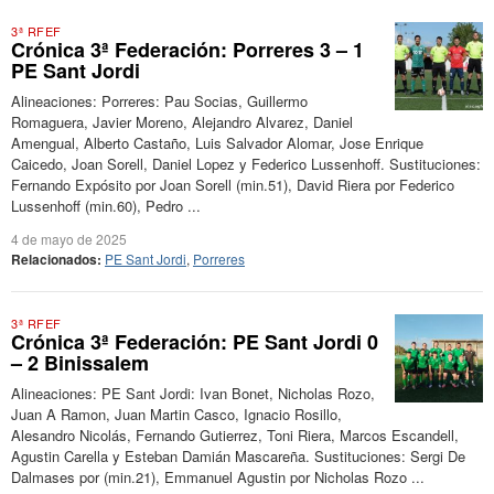
3ª RFEF
Crónica 3ª Federación: Porreres 3 – 1
PE Sant Jordi
Alineaciones: Porreres: Pau Socias, Guillermo
Romaguera, Javier Moreno, Alejandro Alvarez, Daniel
Amengual, Alberto Castaño, Luis Salvador Alomar, Jose Enrique
Caicedo, Joan Sorell, Daniel Lopez y Federico Lussenhoff. Sustituciones:
Fernando Expósito por Joan Sorell (min.51), David Riera por Federico
Lussenhoff (min.60), Pedro ...
4 de mayo de 2025
Relacionados:
PE Sant Jordi
,
Porreres
3ª RFEF
Crónica 3ª Federación: PE Sant Jordi 0
– 2 Binissalem
Alineaciones: PE Sant Jordi: Ivan Bonet, Nicholas Rozo,
Juan A Ramon, Juan Martin Casco, Ignacio Rosillo,
Alesandro Nicolás, Fernando Gutierrez, Toni Riera, Marcos Escandell,
Agustin Carella y Esteban Damián Mascareña. Sustituciones: Sergi De
Dalmases por (min.21), Emmanuel Agustin por Nicholas Rozo ...