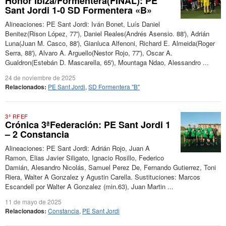
Honor Ibiza/Formentera(FINAL): PE
Sant Jordi 1-0 SD Formentera «B»
Alineaciones: PE Sant Jordi: Iván Bonet, Luís Daniel
Benitez(Rison López, 77'), Daniel Reales(Andrés Asensio. 88'), Adrián
Luna(Juan M. Casco, 88'), Gianluca Alfenoni, Richard E. Almeida(Roger
Serra, 88'), Alvaro A. Arguello(Nestor Rojo, 77'), Oscar A.
Gualdron(Estebán D. Mascarella, 65'), Mountaga Ndao, Alessandro ...
24 de noviembre de 2025
Relacionados:
PE Sant Jordi
,
SD Formentera "B"
3ª RFEF
Crónica 3ªFederación: PE Sant Jordi 1
– 2 Constancia
Alineaciones: PE Sant Jordi: Adrián Rojo, Juan A
Ramon, Elias Javier Siligato, Ignacio Rosillo, Federico
Damián, Alesandro Nicolás, Samuel Perez De, Fernando Gutierrez, Toni
Riera, Walter A Gonzalez y Agustin Carella. Sustituciones: Marcos
Escandell por Walter A Gonzalez (min.63), Juan Martin ...
11 de mayo de 2025
Relacionados:
Constancia
,
PE Sant Jordi