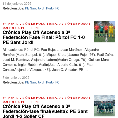
14 de junio de 2026
Relacionados:
PE Sant Jordi
,
Portol FC
3ª RFEF
,
DIVISIÓN DE HONOR IBIZA
,
DIVISIÓN DE HONOR
MALLORCA
,
PREFERENTE
Crónica Play Off Ascenso a 3ª
Federación Fase Final: Pòrtol FC 1-0
PE Sant Jordi
Alineaciones: Pòrtol FC: Pau Bujosa, Joan Martínez, Alejandro
Ramírez(Marc Sampol, 61'), Miquel Sirera( Jaume Pujol, 76'), Raúl Zafra,
José M. Ramírez, Alejandro Latorre(Adrian Ortega, 76'), Guillem Marc
Campins, Ingler Rubén Merlín(Juan Alberto Calle, 61'), Pau
Canals(Alejandro Vázquez, 46'), Juan C. Amador. PE ...
7 de junio de 2026
Relacionados:
PE Sant Jordi
,
Portol FC
3ª RFEF
,
DIVISIÓN DE HONOR IBIZA
,
DIVISIÓN DE HONOR
MALLORCA
,
PREFERENTE
Crónica Play Off Ascenso a 3ª
Federación-fase final(vuelta): PE Sant
Jordi 4-2 Soller CF