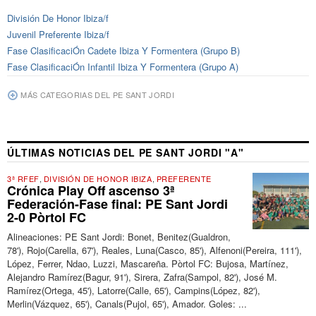
División De Honor Ibiza/f
Juvenil Preferente Ibiza/f
Fase ClasificaciÓn Cadete Ibiza Y Formentera (Grupo B)
Fase ClasificaciÓn Infantil Ibiza Y Formentera (Grupo A)
MÁS CATEGORIAS DEL PE SANT JORDI
ÚLTIMAS NOTICIAS DEL PE SANT JORDI "A"
3ª RFEF
,
DIVISIÓN DE HONOR IBIZA
,
PREFERENTE
Crónica Play Off ascenso 3ª
Federación-Fase final: PE Sant Jordi
2-0 Pòrtol FC
Alineaciones: PE Sant Jordi: Bonet, Benitez(Gualdron,
78'), Rojo(Carella, 67'), Reales, Luna(Casco, 85'), Alfenoni(Pereira, 111'),
López, Ferrer, Ndao, Luzzi, Mascareña. Pòrtol FC: Bujosa, Martínez,
Alejandro Ramírez(Bagur, 91'), Sirera, Zafra(Sampol, 82'), José M.
Ramírez(Ortega, 45'), Latorre(Calle, 65'), Campins(López, 82'),
Merlin(Vázquez, 65'), Canals(Pujol, 65'), Amador. Goles: ...