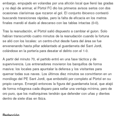
embargo, empujado en volandas por una afición local que llenó las gradas
y no dejó de animar, el Pòrtol FC dio los primeros avisos serios con dos
ocasiones clarísimas que rozaron el gol. El conjunto ibicenco contestó
buscando transiciones rápidas, pero la falta de eficacia en los metros
finales mandó el duelo al descanso con las tablas intactas (0-0).
Tras la reanudación, el Pòrtol salió dispuesto a cambiar el guion. Solo
habían transcurrido cuatro minutos de la reanudación cuando la fortuna
se alió con los locales: un centro-chut desde fuera del área se fue
envenenando hasta pillar adelantado al guardameta del Sant Jordi,
colándose en la portería para desatar el delirio con el 1-0.
A partir del minuto 70, el partido entró en una fase táctica y de
supervivencia. Los entrenadores movieron los banquillos de forma
masiva: los locales para apuntalar la defensa y los visitantes para
quemar todas sus naves. Los últimos diez minutos se convirtieron en un
monólogo del PE Sant Jordi, que embotelló por completo al Pòrtol en su
propio campo. Emergió entonces la figura del guardameta local, que atajó
de forma milagrosa cada disparo para sellar una ventaja mínima, pero de
oro puro, que los mallorquines tendrán que defender con uñas y dientes
dentro de siete días en Ibiza.
Redacción