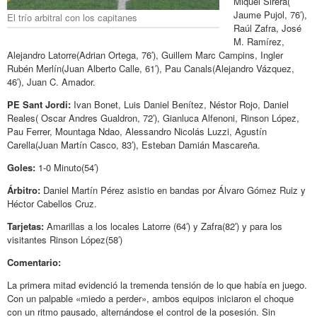
Miquel Sirera(
Jaume Pujol, 76′),
El trío arbitral con los capitanes
Raúl Zafra, José
M. Ramírez,
Alejandro Latorre(Adrian Ortega, 76′), Guillem Marc Campins, Ingler
Rubén Merlín(Juan Alberto Calle, 61′), Pau Canals(Alejandro Vázquez,
46′), Juan C. Amador.
PE Sant Jordi:
Ivan Bonet, Luis Daniel Benítez, Néstor Rojo, Daniel
Reales( Oscar Andres Gualdron, 72′), Gianluca Alfenoni, Rinson López,
Pau Ferrer, Mountaga Ndao, Alessandro Nicolás Luzzi, Agustín
Carella(Juan Martín Casco, 83′), Esteban Damián Mascareña.
Goles:
1-0 Minuto(54′)
Árbitro:
Daniel Martín Pérez asistio en bandas por Álvaro Gómez Ruiz y
Héctor Cabellos Cruz.
Tarjetas:
Amarillas a los locales Latorre (64′) y Zafra(82′) y para los
visitantes Rinson López(58′)
Comentario:
La primera mitad evidenció la tremenda tensión de lo que había en juego.
Con un palpable «miedo a perder», ambos equipos iniciaron el choque
con un ritmo pausado, alternándose el control de la posesión. Sin