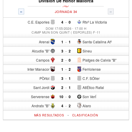
División De Honor Mallorca
«
»
JORNADA 34
C.E. Esporles
4
-
0
Rtvº La Victoria
DOM 17/05/2026 - 17:00 H
CAMP MUN SON QUINT ( ESPORLES) F-11
Arenal
1
-
1
Santa Catalina Atº
Alcudia "B"
3
-
2
Sineu
Campos
2
-
0
Platges de Calvia "B"
Inter Manacor
1
-
2
Ferriolense
PÒrtol
3
-
1
C.F. SÓller
Sant Jordi
2
-
1
AtlÉtico Rafal
Serverense
10
-
0
Son VerÍ
Andratx "B"
4
-
2
Alaro
-
MÁS RESULTADOS
CLASIFICACIÓN