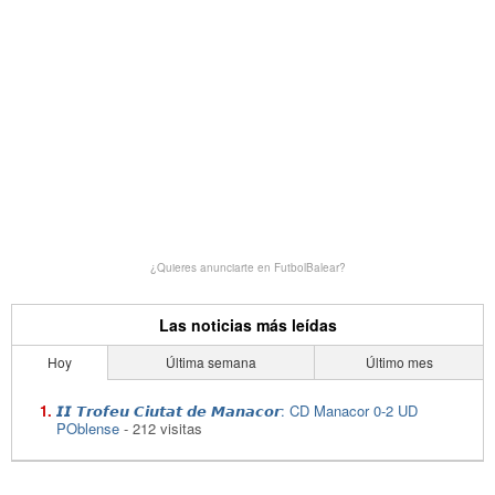
¿Quieres anunciarte en FutbolBalear?
Las noticias más leídas
Hoy
Última semana
Último mes
𝙄𝙄 𝙏𝙧𝙤𝙛𝙚𝙪 𝘾𝙞𝙪𝙩𝙖𝙩 𝙙𝙚 𝙈𝙖𝙣𝙖𝙘𝙤𝙧: CD Manacor 0-2 UD
POblense
- 212 visitas