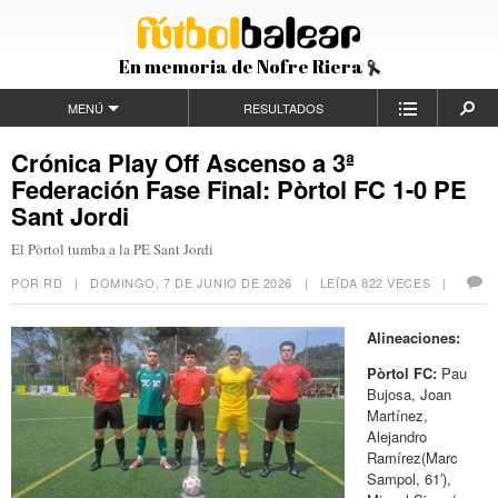
En memoria de Nofre Riera
MENÚ
RESULTADOS
Crónica Play Off Ascenso a 3ª
Federación Fase Final: Pòrtol FC 1-0 PE
Sant Jordi
El Pòrtol tumba a la PE Sant Jordi
POR RD |
DOMINGO, 7 DE JUNIO DE 2026
| LEÍDA 822 VECES |
Alineaciones:
Pòrtol FC:
Pau
Bujosa, Joan
Martínez,
Alejandro
Ramírez(Marc
Sampol, 61′),