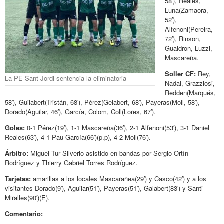
58′), Reales,
Luna(Zamaora,
52′),
Alfenoni(Pereira,
72′), Rinson,
Gualdron, Luzzi,
Mascareña.
Soller CF:
Rey,
La PE Sant Jordi sentencia la eliminatoria
Nadal, Grazziosi,
Redden(Marqués,
58′), Guilabert(Tristán, 68′), Pérez(Gelabert, 68′), Payeras(Moll, 58′),
Dorado(Aguilar, 46′), García, Colom, Coll(Lores, 67′).
Goles:
0-1 Pérez(19′), 1-1 Mascareña(36′), 2-1 Alfenoni(53′), 3-1 Daniel
Reales(63′), 4-1 Pau García(66′)(p.p), 4-2 Moll(76′).
Árbitro:
Miguel Tur Silverio asistido en bandas por Sergio Ortín
Rodríguez y Thierry Gabriel Torres Rodríguez.
Tarjetas:
amarillas a los locales Mascarañea(29′) y Casco(42′) y a los
visitantes Dorado(9′), Aguilar(51′), Payeras(51′), Galabert(83′) y Santi
Miralles(90′)(E).
Comentario: