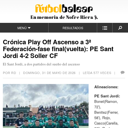
En memoria de Nofre Riera
MENÚ
RESULTADOS
Crónica Play Off Ascenso a 3ª
Federación-fase final(vuelta): PE Sant
Jordi 4-2 Soller CF
El Sant Jordi, a dos partidos del sueño del ascenso
POR RD |
DOMINGO, 31 DE MAYO DE 2026
| LEÍDA 577 VECES |
Alineaciones:
PE Sant Jordi:
Bonet(Ramon,
72′),
Benitez(Ferrer,
58′), Rojo,
Casco(Carella,