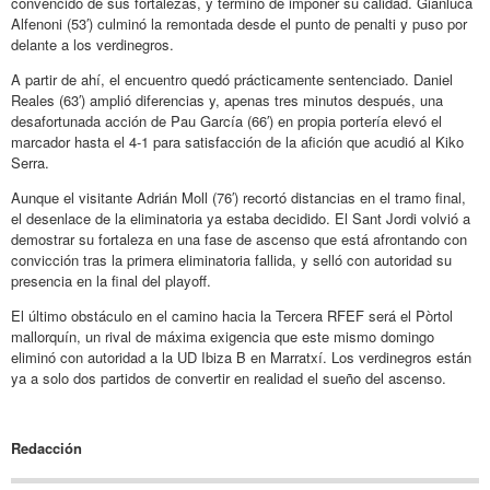
convencido de sus fortalezas, y terminó de imponer su calidad. Gianluca
Alfenoni (53′) culminó la remontada desde el punto de penalti y puso por
delante a los verdinegros.
A partir de ahí, el encuentro quedó prácticamente sentenciado. Daniel
Reales (63′) amplió diferencias y, apenas tres minutos después, una
desafortunada acción de Pau García (66′) en propia portería elevó el
marcador hasta el 4-1 para satisfacción de la afición que acudió al Kiko
Serra.
Aunque el visitante Adrián Moll (76′) recortó distancias en el tramo final,
el desenlace de la eliminatoria ya estaba decidido. El Sant Jordi volvió a
demostrar su fortaleza en una fase de ascenso que está afrontando con
convicción tras la primera eliminatoria fallida, y selló con autoridad su
presencia en la final del playoff.
El último obstáculo en el camino hacia la Tercera RFEF será el Pòrtol
mallorquín, un rival de máxima exigencia que este mismo domingo
eliminó con autoridad a la UD Ibiza B en Marratxí. Los verdinegros están
ya a solo dos partidos de convertir en realidad el sueño del ascenso.
Redacción