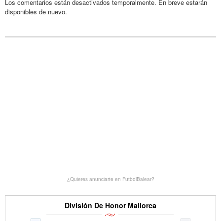
Los comentarios están desactivados temporalmente. En breve estarán
disponibles de nuevo.
¿Quieres anunciarte en FutbolBalear?
División De Honor Mallorca