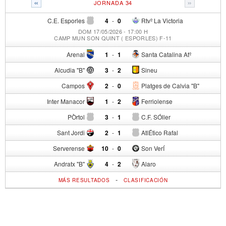
«
»
JORNADA 34
C.E. Esporles
4
-
0
Rtvº La Victoria
DOM 17/05/2026 - 17:00 H
CAMP MUN SON QUINT ( ESPORLES) F-11
Arenal
1
-
1
Santa Catalina Atº
Alcudia "B"
3
-
2
Sineu
Campos
2
-
0
Platges de Calvia "B"
Inter Manacor
1
-
2
Ferriolense
PÒrtol
3
-
1
C.F. SÓller
Sant Jordi
2
-
1
AtlÉtico Rafal
Serverense
10
-
0
Son VerÍ
Andratx "B"
4
-
2
Alaro
-
MÁS RESULTADOS
CLASIFICACIÓN