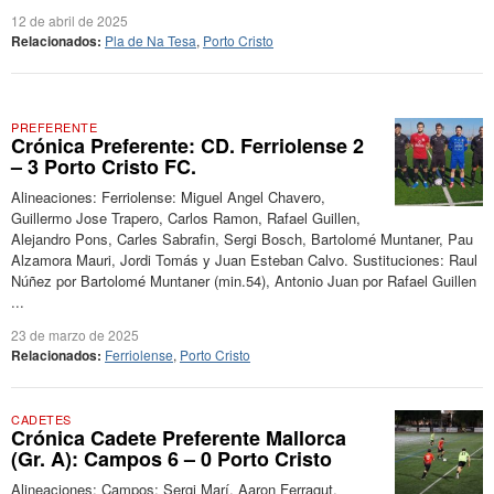
12 de abril de 2025
Relacionados:
Pla de Na Tesa
,
Porto Cristo
PREFERENTE
Crónica Preferente: CD. Ferriolense 2
– 3 Porto Cristo FC.
Alineaciones: Ferriolense: Miguel Angel Chavero,
Guillermo Jose Trapero, Carlos Ramon, Rafael Guillen,
Alejandro Pons, Carles Sabrafin, Sergi Bosch, Bartolomé Muntaner, Pau
Alzamora Mauri, Jordi Tomás y Juan Esteban Calvo. Sustituciones: Raul
Núñez por Bartolomé Muntaner (min.54), Antonio Juan por Rafael Guillen
...
23 de marzo de 2025
Relacionados:
Ferriolense
,
Porto Cristo
CADETES
Crónica Cadete Preferente Mallorca
(Gr. A): Campos 6 – 0 Porto Cristo
Alineaciones: Campos: Sergi Marí, Aaron Ferragut,