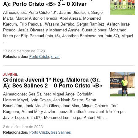
A): Porto Cristo «B» 3 – 0 Xilvar
Alineaciones: Porto Cristo "B": Jaume Bisellach, Sergio
Marta, Marcel Antonio Heredia, Abel Arreza, Mohamed
Karoum, Filip Pascual, Wassim Berrabo, Sergio Ramírez, Ashton Israel
Picado, Jesús Olivares y Mohamed Amine. Sustituciones: Mohamed
Ikken por Filip Pascual (min.15), Jonathan Espinosa por (min.57), Miquel
...
17 de diciembre de 2023
Relacionados:
Porto Cristo
,
xilvar
JUVENIL
Crónica Juvenil 1ª Reg. Mallorca (Gr.
A): Ses Salines 2 – 0 Porto Cristo «B»
Alineaciones: Ses Salines: Miquel Angel Corbalán,
Llorenç Mayol, Iván Covas, Jan Noah Sastre, Samir
Bouchefaa, Jack Nicolás Oliver, Joan Mas, Miquel Galmes, Toni
Burguera, Antoni Mir y Javier Lopez. Sustituciones: Joel Teixeira por
Javier Lopez (min.57), Mohamed Lemine por Antoni Mir ...
2 de diciembre de 2023
Relacionados:
Porto Cristo
,
Ses Salines