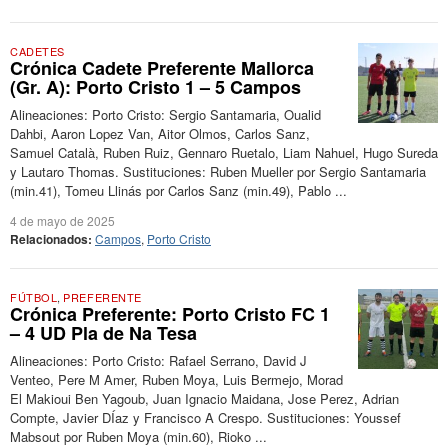
CADETES
Crónica Cadete Preferente Mallorca
(Gr. A): Porto Cristo 1 – 5 Campos
Alineaciones: Porto Cristo: Sergio Santamaria, Oualid
Dahbi, Aaron Lopez Van, Aitor Olmos, Carlos Sanz,
Samuel Català, Ruben Ruiz, Gennaro Ruetalo, Liam Nahuel, Hugo Sureda
y Lautaro Thomas. Sustituciones: Ruben Mueller por Sergio Santamaria
(min.41), Tomeu Llinás por Carlos Sanz (min.49), Pablo ...
4 de mayo de 2025
Relacionados:
Campos
,
Porto Cristo
FÚTBOL
,
PREFERENTE
Crónica Preferente: Porto Cristo FC 1
– 4 UD Pla de Na Tesa
Alineaciones: Porto Cristo: Rafael Serrano, David J
Venteo, Pere M Amer, Ruben Moya, Luis Bermejo, Morad
El Makioui Ben Yagoub, Juan Ignacio Maidana, Jose Perez, Adrian
Compte, Javier DÍaz y Francisco A Crespo. Sustituciones: Youssef
Mabsout por Ruben Moya (min.60), Rioko ...