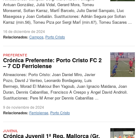
Antuan González, Juliá Vidal, Gerard Mora, Tomeu
Monserrat, Sofian Karraz, MartÍ Barcelo, Julio Daniel Sampaio, Lluc
Masegosa y Joan Corbalán. Sustituciones: Adrián Segura por Sofian
Karraz (min.56), Tomeu Piza por Sergi MarÍ (min.67), Tomeu Sacares ...
16 de diciembre de 2024
Relacionados:
Campos
,
Porto Cristo
PREFERENTE
Crónica Preferente: Porto Cristo FC 2
– 7 CD Ferriolense
Alineaciones: Porto Cristo: Joan Daniel Miro, Javier
Pozo, David J Venteo, Leonardo Bordagaray, Luis
Bermejo, Morad El Makioui Ben Yagoub, Juan Ignacio Maidana, Joan
Duran, Dennis Cabanillas, Francisco A Crespo y Angel David Andrioli.
Sustituciones: Pere M Amer por Dennis Cabanillas ...
9 de noviembre de 2024
Relacionados:
Ferriolense
,
Porto Cristo
JUVENIL
Crónica Juvenil 1ª Reg. Mallorca (Gr.