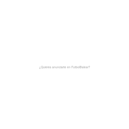
¿Quieres anunciarte en FutbolBalear?