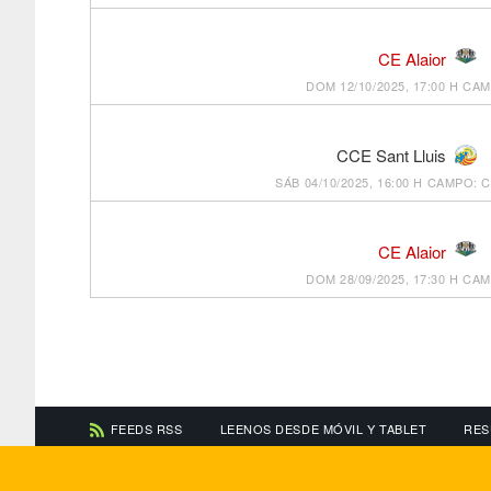
CE Alaior
DOM 12/10/2025, 17:00 H
CAM
CCE Sant Lluis
SÁB 04/10/2025, 16:00 H
CAMPO: C
CE Alaior
DOM 28/09/2025, 17:30 H
CAM
FEEDS RSS
LEENOS DESDE MÓVIL Y TABLET
RES
CONTACTA CON NOSOTROS
ACERCA DE NOSOTR