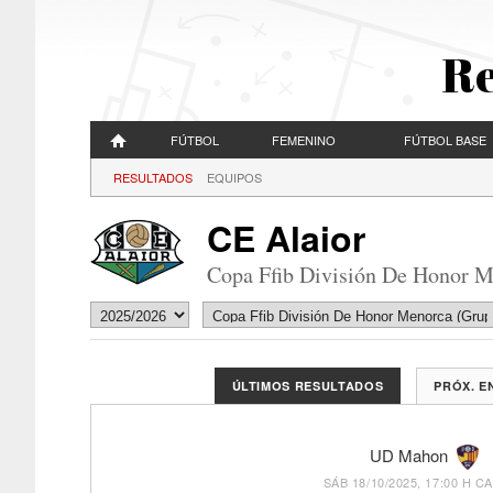
Re
FÚTBOL
FEMENINO
FÚTBOL BASE
RESULTADOS
EQUIPOS
CE Alaior
Copa Ffib División De Honor M
ÚLTIMOS RESULTADOS
PRÓX. 
UD Mahon
SÁB 18/10/2025, 17:00 H
CA