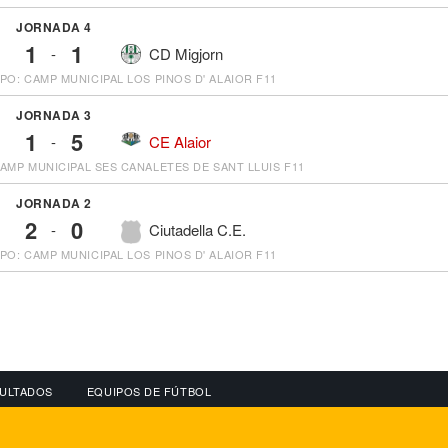
JORNADA 4
1
1
-
CD Migjorn
PO: CAMP MUNICIPAL LOS PINOS D' ALAIOR F11
JORNADA 3
1
5
-
CE Alaior
AMP MUNICIPAL SES CANALETES DE SANT LLUIS F11
JORNADA 2
2
0
-
Ciutadella C.E.
PO: CAMP MUNICIPAL LOS PINOS D' ALAIOR F11
ULTADOS
EQUIPOS DE FÚTBOL
OS
CONECTA CON NOSOTROS
OTROS SERVICIO