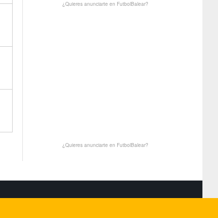
¿Quieres anunciarte en FutbolBalear?
¿Quieres anunciarte en FutbolBalear?
S