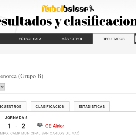
sultados y clasificacio
FÚTBOL SALA
MÁS FÚTBOL
RESULTADOS
enorca (Grupo B)
ENCUENTROS
CLASIFICACIÓN
ESTADÍSTICAS
JORNADA 5
1
2
-
CE Alaior
MPO: CAMP MUNICIPAL SAN CARLOS DE MAÓ