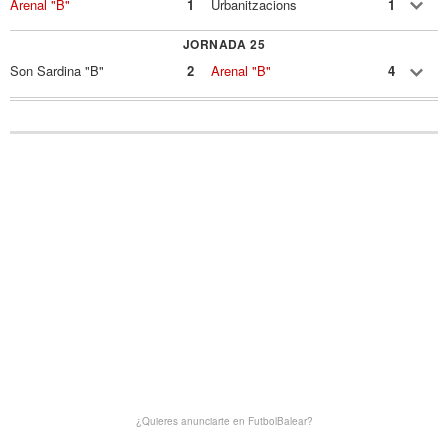
Arenal "B"
1
Urbanitzacions
1
JORNADA 25
Son Sardina "B"
2
Arenal "B"
4
¿Quieres anunciarte en FutbolBalear?