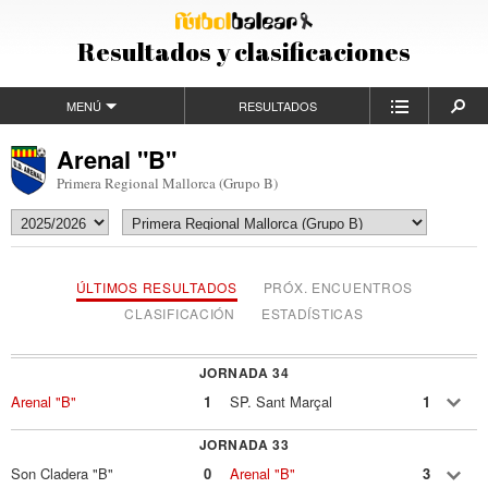
Resultados y clasificaciones
MENÚ
RESULTADOS
Arenal "B"
Primera Regional Mallorca (Grupo B)
ÚLTIMOS RESULTADOS
PRÓX. ENCUENTROS
CLASIFICACIÓN
ESTADÍSTICAS
JORNADA 34
Arenal "B"
1
SP. Sant Marçal
1
JORNADA 33
Son Cladera "B"
0
Arenal "B"
3