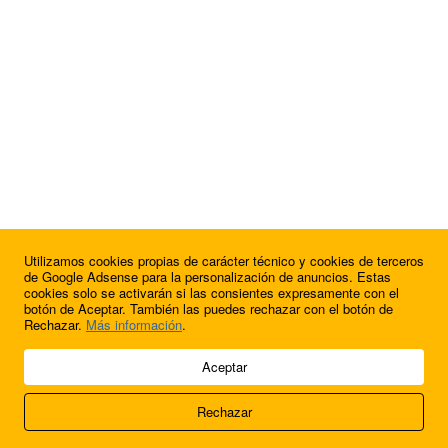
Utilizamos cookies propias de carácter técnico y cookies de terceros
¿Quieres anunciarte en FutbolBalear?
de Google Adsense para la personalización de anuncios. Estas
cookies solo se activarán si las consientes expresamente con el
botón de Aceptar. También las puedes rechazar con el botón de
Rechazar.
Más información
.
© 2009 - 2026 Soluciones Corporativas IP, SL.
Aceptar
Todos los derechos reservados.
Rechazar
Aviso legal
Cookies
Acerca de nosotros
Contacto
Anúnciate en
FútbolBalear