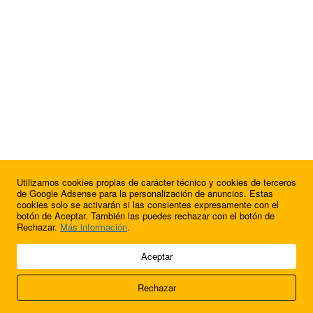
Utilizamos cookies propias de carácter técnico y cookies de terceros
¿Quieres anunciarte en FutbolBalear?
de Google Adsense para la personalización de anuncios. Estas
cookies solo se activarán si las consientes expresamente con el
botón de Aceptar. También las puedes rechazar con el botón de
Rechazar.
Más información
.
© 2009 - 2026 Soluciones Corporativas IP, SL.
Aceptar
Todos los derechos reservados.
Rechazar
Aviso legal
Cookies
Acerca de nosotros
Contacto
Anúnciate en
FútbolBalear