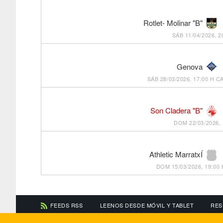
Rotlet- Molinar "B"
SÁB 11/04/2026, 2
Genova
SÁB 28/03/2026, 17:00 H
CA
Son Cladera "B"
DOM 22/03/2026, 
Athletic MarratxÍ
DOM 15/03/2026, 19:00 
FEEDS RSS
LEENOS DESDE MÓVIL Y TABLET
RES