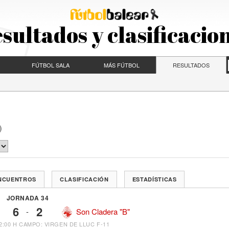
sultados y clasificacio
FÚTBOL SALA
MÁS FÚTBOL
RESULTADOS
)
ENCUENTROS
CLASIFICACIÓN
ESTADÍSTICAS
JORNADA 34
6
2
-
Son Cladera "B"
2:00 H
CAMPO: VIRGEN DE LLUC F-11