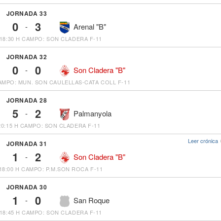
JORNADA 33
0
3
-
Arenal "B"
18:30 H
CAMPO: SON CLADERA F-11
JORNADA 32
0
0
-
Son Cladera "B"
AMPO: MUN. SON CAULELLAS-CATA COLL F-11
JORNADA 28
5
2
-
Palmanyola
20:15 H
CAMPO: SON CLADERA F-11
Leer crónica
JORNADA 31
1
2
-
Son Cladera "B"
18:00 H
CAMPO: P.M.SON ROCA F-11
JORNADA 30
1
0
-
San Roque
18:45 H
CAMPO: SON CLADERA F-11