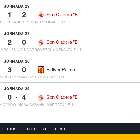
JORNADA 29
1
2
-
Son Cladera "B"
0:15 H
CAMPO: C.MUN.MOLINAR F-11
JORNADA 27
2
0
-
Son Cladera "B"
MPO: ES NOU GARROVERAL ( GÉNOVA) F-11
JORNADA 26
3
0
-
Bellver Palma
12:00 H
CAMPO: SON CLADERA F-11
JORNADA 25
0
4
-
Son Cladera "B"
H
CAMPO: NOVA CABANA( MARRATXI) F-11
ULTADOS
EQUIPOS DE FÚTBOL