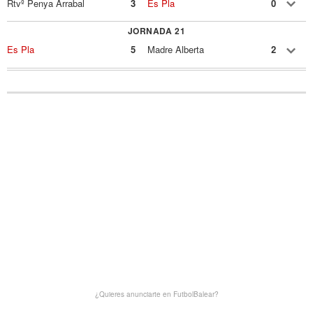
Rtvº Penya Arrabal
3
Es Pla
0
JORNADA 21
Es Pla
5
Madre Alberta
2
¿Quieres anunciarte en FutbolBalear?