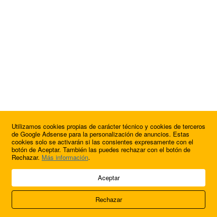
Utilizamos cookies propias de carácter técnico y cookies de terceros
¿Quieres anunciarte en FutbolBalear?
de Google Adsense para la personalización de anuncios. Estas
cookies solo se activarán si las consientes expresamente con el
botón de Aceptar. También las puedes rechazar con el botón de
Rechazar.
Más información
.
© 2009 - 2026 Soluciones Corporativas IP, SL.
Aceptar
Todos los derechos reservados.
Rechazar
Aviso legal
Cookies
Acerca de nosotros
Contacto
Anúnciate en
FútbolBalear