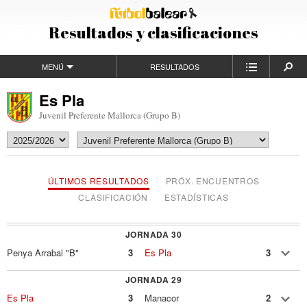
Resultados y clasificaciones
MENÚ
RESULTADOS
Es Pla
Juvenil Preferente Mallorca (Grupo B)
ÚLTIMOS RESULTADOS
PRÓX. ENCUENTROS
CLASIFICACIÓN
ESTADÍSTICAS
JORNADA 30
Penya Arrabal "B"
3
Es Pla
3
JORNADA 29
Es Pla
3
Manacor
2