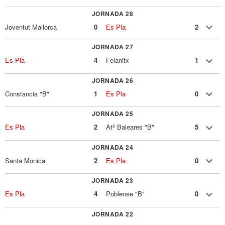
JORNADA 28
Joventut Mallorca
0
Es Pla
2
JORNADA 27
Es Pla
4
Felanitx
1
JORNADA 26
Constancia "B"
1
Es Pla
0
JORNADA 25
Es Pla
2
Atº Baleares "B"
5
JORNADA 24
Santa Monica
2
Es Pla
0
JORNADA 23
Es Pla
4
Poblense "B"
0
JORNADA 22