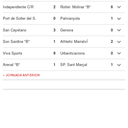
Independiente C/R
2
Rotlet- Molinar "B"
6
Port de Soller del S.
0
Palmanyola
1
San Cayetano
3
Genova
0
Son Sardina "B"
1
Athletic MarratxÍ
2
Viva Sports
9
Urbanitzacions
0
Arenal "B"
1
SP. Sant Marçal
1
« JORNADA ANTERIOR