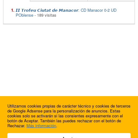
𝙄𝙄 𝙏𝙧𝙤𝙛𝙚𝙪 𝘾𝙞𝙪𝙩𝙖𝙩 𝙙𝙚 𝙈𝙖𝙣𝙖𝙘𝙤𝙧: CD Manacor 0-2 UD
POblense
- 189 visitas
Utilizamos cookies propias de carácter técnico y cookies de terceros
de Google Adsense para la personalización de anuncios. Estas
cookies solo se activarán si las consientes expresamente con el
botón de Aceptar. También las puedes rechazar con el botón de
Rechazar.
Más información
.
© 2009 - 2026 Soluciones Corporativas IP, SL.