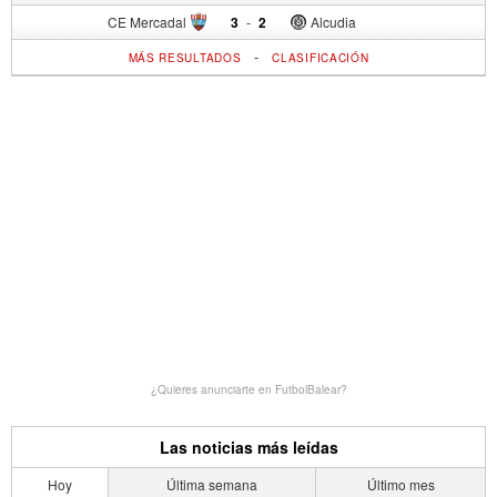
CE Mercadal
3
-
2
Alcudia
-
MÁS RESULTADOS
CLASIFICACIÓN
¿Quieres anunciarte en FutbolBalear?
Las noticias más leídas
Hoy
Última semana
Último mes