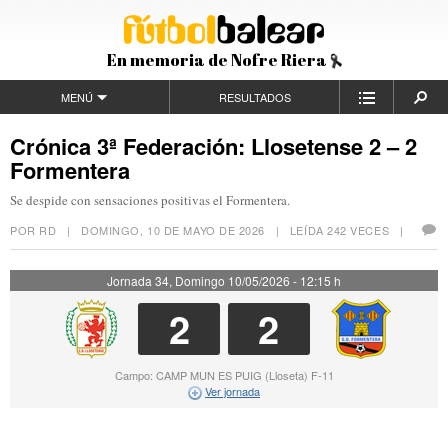
En memoria de Nofre Riera
MENÚ
RESULTADOS
Crónica 3ª Federación: Llosetense 2 – 2
Formentera
Se despide con sensaciones positivas el Formentera.
POR RD |
DOMINGO, 10 DE MAYO DE 2026
| LEÍDA 242 VECES |
Jornada 34, Domingo 10/05/2026 - 12:15 h
2
2
Campo: CAMP MUN ES PUIG (Lloseta) F-11
Ver jornada