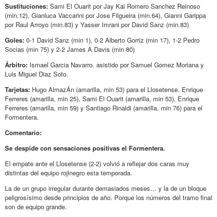
Sustituciones:
Sami El Ouarit por Jay Kai Romero Sanchez Reinoso
(min.12), Gianluca Vaccarini por Jose Filgueira (min.64), Gianni Garippa
por Raul Arroyo (min.83) y Yasser Imrani por David Sanz (min.83)
Goles:
0-1 David Sanz (min 1), 0-2 Alberto Gorriz (min 17), 1-2 Pedro
Socias (min 75) y 2-2 James A Davis (min 80)
Árbitro:
Ismael Garcia Navarro. asistido por Samuel Gomez Moriana y
Luis Miguel Diaz Soto.
Tarjetas:
Hugo AlmazÁn (amarilla, min 53) para el Llosetense. Enrique
Ferreres (amarilla, min 25), Sami El Ouarit (amarilla, min 53), Enrique
Ferreres (amarilla, min 59) y Santiago Rinaldi (amarilla, min 76) para el
Formentera.
Comentario:
Se despide con sensaciones positivas el Formentera.
El empate ante el Llosetense (2-2) volvió a reflejar dos caras muy
distintas del equipo rojinegro esta temporada.
La de un grupo irregular durante demasiados meses… y la de un bloque
peligrosísimo desde principios de año. Porque los números del tramo final
son de equipo grande.