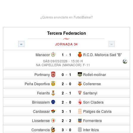
¿Quieres anunciarte en FutbolBalear?
Tercera Federacion
«
»
JORNADA 34
Manacor
1
-
1
R.C.D. Mallorca Sad "B"
SÁB 09/05/2026 - 15:00 H
NA CAPELLERA (MANACOR) F-11
Portmany
0
-
1
Rotlet-molinar
Peña Deportiva
2
-
0
Collerense
Felanitx
2
-
1
Santanyi
Binissalem
2
-
0
Son Cladera
Cardassar
3
-
1
Platges de Calvia
Llosetense
2
-
2
Formentera
Constancia
3
-
0
Inter Ibiza