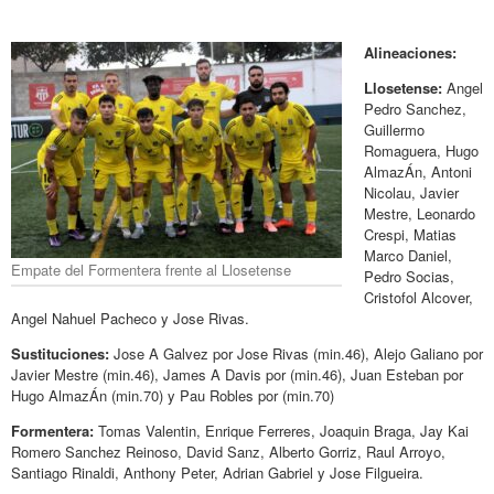
Alineaciones:
Llosetense:
Angel
Pedro Sanchez,
Guillermo
Romaguera, Hugo
AlmazÁn, Antoni
Nicolau, Javier
Mestre, Leonardo
Crespi, Matias
Marco Daniel,
Empate del Formentera frente al Llosetense
Pedro Socias,
Cristofol Alcover,
Angel Nahuel Pacheco y Jose Rivas.
Sustituciones:
Jose A Galvez por Jose Rivas (min.46), Alejo Galiano por
Javier Mestre (min.46), James A Davis por (min.46), Juan Esteban por
Hugo AlmazÁn (min.70) y Pau Robles por (min.70)
Formentera:
Tomas Valentin, Enrique Ferreres, Joaquin Braga, Jay Kai
Romero Sanchez Reinoso, David Sanz, Alberto Gorriz, Raul Arroyo,
Santiago Rinaldi, Anthony Peter, Adrian Gabriel y Jose Filgueira.