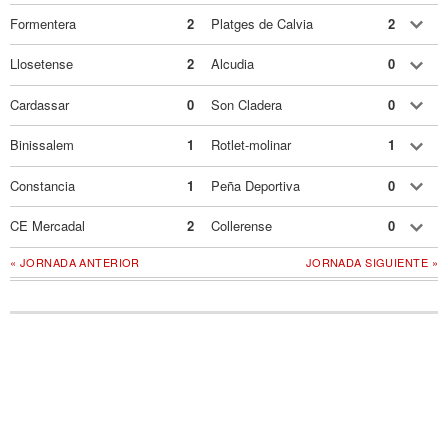
Formentera
2
Platges de Calvia
2
Llosetense
2
Alcudia
0
Cardassar
0
Son Cladera
0
Binissalem
1
Rotlet-molinar
1
Constancia
1
Peña Deportiva
0
CE Mercadal
2
Collerense
0
« JORNADA ANTERIOR
JORNADA SIGUIENTE »