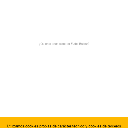
¿Quieres anunciarte en FutbolBalear?
Utilizamos cookies propias de carácter técnico y cookies de terceros
¿Quieres anunciarte en FutbolBalear?