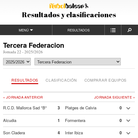
Resultados y clasificaciones
MENÚ
RESULTADOS
Tercera Federacion
Jornada 22 - 2025/2026
RESULTADOS
CLASIFICACIÓN
COMPARAR EQUIPOS
« JORNADA ANTERIOR
JORNADA SIGUIENTE »
R.C.D. Mallorca Sad "B"
3
Platges de Calvia
0
Alcudia
1
Formentera
0
Son Cladera
4
Inter Ibiza
0