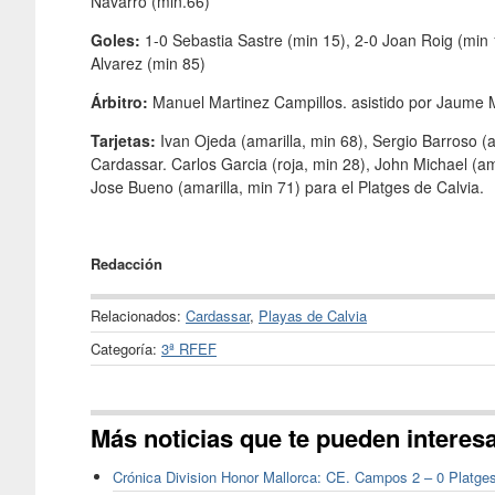
Navarro (min.66)
Goles:
1-0 Sebastia Sastre (min 15), 2-0 Joan Roig (min
Alvarez (min 85)
Árbitro:
Manuel Martinez Campillos. asistido por Jaum
Tarjetas:
Ivan Ojeda (amarilla, min 68), Sergio Barroso (a
Cardassar. Carlos Garcia (roja, min 28), John Michael (am
Jose Bueno (amarilla, min 71) para el Platges de Calvia.
Redacción
Relacionados:
Cardassar
,
Playas de Calvia
Categoría:
3ª RFEF
Más noticias que te pueden interes
Crónica Division Honor Mallorca: CE. Campos 2 – 0 Platge