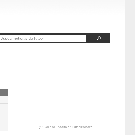
¿Quieres anunciarte en FutbolBalear?