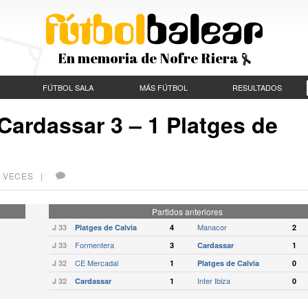
En memoria de Nofre Riera
FÚTBOL SALA
MÁS FÚTBOL
RESULTADOS
Cardassar 3 – 1 Platges de
8 VECES |
Partidos anteriores
Manacor
J 33
Platges de Calvia
4
2
Formentera
J 33
3
Cardassar
1
CE Mercadal
J 32
1
Platges de Calvia
0
Inter Ibiza
J 32
Cardassar
1
0