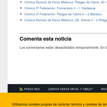
Crónica División de Honor Mallorca: Platges de Calvia «B» 
Crónica 3ª Federación: Formentera 3 – 1 Cardassar
Crónica 3ª Federación: Platges de Calvia 4 – 2 Manacor
Crónica Division de Honor Mallorca: UD. Arenal 0 – 0 Platg
Comenta esta noticia
Los comentarios están desactivados temporalmente. En b
FEEDS RSS
LEENOS DESDE MÓVIL Y TABLET
RES
CONTACTA CON NOSOTROS
ACERCA DE NOSOTR
Utilizamos cookies propias de carácter técnico y cookies de t
Información de contacto
El equipo de FútbolBa