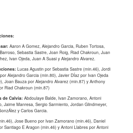
ciones:
ssar:
Aaron A Gomez, Alejandro Garcia, Ruben Tortosa,
 Barroso, Sebastia Sastre, Joan Roig, Riad Chakroun, Juan
ez, Ivan Ojeda, Juan A Suasi y Alejandro Alvarez.
uciones:
Lucas Agustin por Sebastia Sastre (min.46), Jordi
por Alejandro Garcia (min.80), Javier DÍaz por Ivan Ojeda
), Joan Bauza por Alejandro Alvarez (min.87) y Anthony
or Riad Chakroun (min.87)
s de Calvia:
Abdoulaye Balde, Ivan Zamorano, Antoni
o, Jaime Manresa, Sergio Sarmiento, Jordan Glindmeyer,
GonzÁlez y Carlos Garcia.
n.46), Jose Bueno por Ivan Zamorano (min.46), Daniel
or Santiago E Aragon (min.46) y Antoni Llabres por Antoni