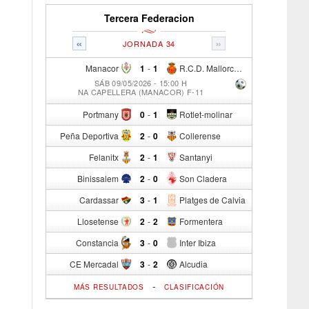
Tercera Federacion
«
»
JORNADA 34
Manacor
1
-
1
R.C.D. Mallorca Sad "B"
SÁB 09/05/2026 - 15:00 H
NA CAPELLERA (MANACOR) F-11
Portmany
0
-
1
Rotlet-molinar
Peña Deportiva
2
-
0
Collerense
Felanitx
2
-
1
Santanyi
Binissalem
2
-
0
Son Cladera
Cardassar
3
-
1
Platges de Calvia
Llosetense
2
-
2
Formentera
Constancia
3
-
0
Inter Ibiza
CE Mercadal
3
-
2
Alcudia
-
MÁS RESULTADOS
CLASIFICACIÓN