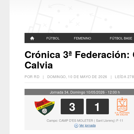
FÚTBOL
FEMENINO
FÚTBOL BASE
Crónica 3ª Federación: 
Calvia
POR RD |
DOMINGO, 10 DE MAYO DE 2026
| LEÍDA 27
Jornada 34, Domingo 10/05/2026 - 12:00 h
3
1
Campo: CAMP D'ES MOLETER ( Sant Llorenç) F-11
Ver jornada