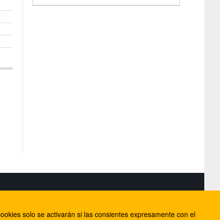
S
ookies solo se activarán si las consientes expresamente con el
lorca