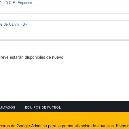
0 – 0 C.E. Esporles
es de Calvia «B»
reve estarán disponibles de nuevo.
ULTADOS
EQUIPOS DE FÚTBOL
OS
CONECTA CON NOSOTROS
OTROS SERVICIO
erceros de Google Adsense para la personalización de anuncios. Estas c
lear
Facebook
Internet Rural Mal