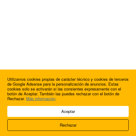
Utilizamos cookies propias de carácter técnico y cookies de terceros
¿Quieres anunciarte en FutbolBalear?
de Google Adsense para la personalización de anuncios. Estas
cookies solo se activarán si las consientes expresamente con el
botón de Aceptar. También las puedes rechazar con el botón de
Rechazar.
Más información
.
© 2009 - 2026 Soluciones Corporativas IP, SL.
Aceptar
Todos los derechos reservados.
Rechazar
Aviso legal
Cookies
Acerca de nosotros
Contacto
Anúnciate en
FútbolBalear