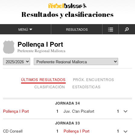
Resultados y clasificaciones
MENÚ
RESULTADOS
Pollença I Port
Preferente Regional Mallorca
ÚLTIMOS RESULTADOS
PRÓX. ENCUENTROS
CLASIFICACIÓN
ESTADÍSTICAS
JORNADA 34
Pollença I Port
1
Juv. C'an Picafort
1
JORNADA 33
CD Consell
1
Pollença I Port
1