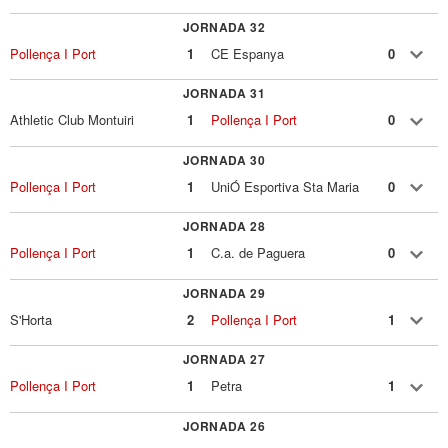
JORNADA 32
Pollença I Port
1
CE Espanya
0
JORNADA 31
Athletic Club Montuiri
1
Pollença I Port
0
JORNADA 30
Pollença I Port
1
UniÓ Esportiva Sta Maria
0
JORNADA 28
Pollença I Port
1
C.a. de Paguera
0
JORNADA 29
S'Horta
2
Pollença I Port
1
JORNADA 27
Pollença I Port
1
Petra
1
JORNADA 26