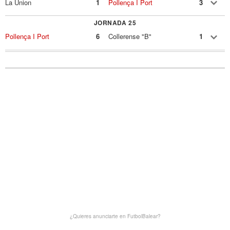
La Union
1
Pollença I Port
3
JORNADA 25
Pollença I Port
6
Collerense "B"
1
¿Quieres anunciarte en FutbolBalear?