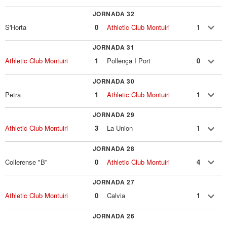
JORNADA 32
S'Horta
0
Athletic Club Montuiri
1
JORNADA 31
Athletic Club Montuiri
1
Pollença I Port
0
JORNADA 30
Petra
1
Athletic Club Montuiri
1
JORNADA 29
Athletic Club Montuiri
3
La Union
1
JORNADA 28
Collerense "B"
0
Athletic Club Montuiri
4
JORNADA 27
Athletic Club Montuiri
0
Calvia
1
JORNADA 26