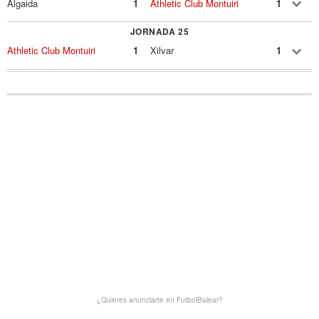
Algaida
1
Athletic Club Montuiri
1
JORNADA 25
Athletic Club Montuiri
1
Xilvar
1
¿Quieres anunciarte en FutbolBalear?