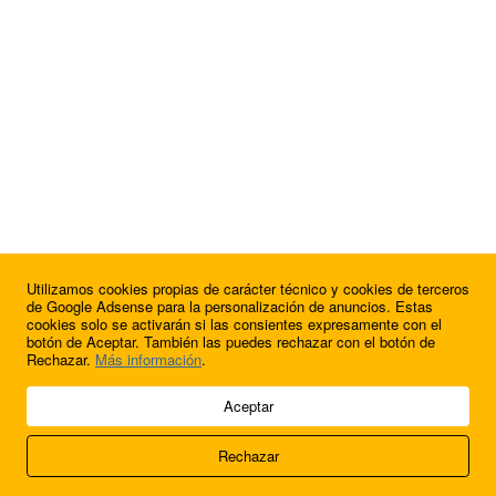
Utilizamos cookies propias de carácter técnico y cookies de terceros
¿Quieres anunciarte en FutbolBalear?
de Google Adsense para la personalización de anuncios. Estas
cookies solo se activarán si las consientes expresamente con el
botón de Aceptar. También las puedes rechazar con el botón de
Rechazar.
Más información
.
© 2009 - 2026 Soluciones Corporativas IP, SL.
Aceptar
Todos los derechos reservados.
Rechazar
Aviso legal
Cookies
Acerca de nosotros
Contacto
Anúnciate en
FútbolBalear