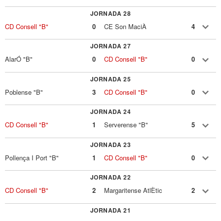
JORNADA 28
CD Consell "B"
0
CE Son MaciÀ
4
JORNADA 27
AlarÓ "B"
0
CD Consell "B"
0
JORNADA 25
Poblense "B"
3
CD Consell "B"
0
JORNADA 24
CD Consell "B"
1
Serverense "B"
5
JORNADA 23
Pollença I Port "B"
1
CD Consell "B"
0
JORNADA 22
CD Consell "B"
2
Margaritense AtlÈtic
2
JORNADA 21