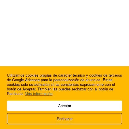
Utilizamos cookies propias de carácter técnico y cookies de terceros
¿Quieres anunciarte en FutbolBalear?
de Google Adsense para la personalización de anuncios. Estas
cookies solo se activarán si las consientes expresamente con el
botón de Aceptar. También las puedes rechazar con el botón de
Rechazar.
Más información
.
© 2009 - 2026 Soluciones Corporativas IP, SL.
Aceptar
Todos los derechos reservados.
Rechazar
Aviso legal
Cookies
Acerca de nosotros
Contacto
Anúnciate en
FútbolBalear