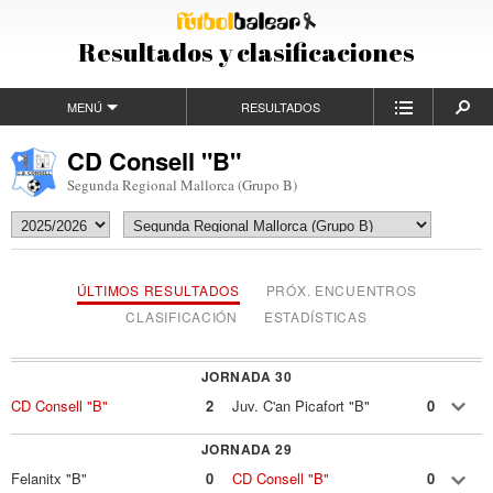
Resultados y clasificaciones
MENÚ
RESULTADOS
CD Consell "B"
Segunda Regional Mallorca (Grupo B)
ÚLTIMOS RESULTADOS
PRÓX. ENCUENTROS
CLASIFICACIÓN
ESTADÍSTICAS
JORNADA 30
CD Consell "B"
2
Juv. C'an Picafort "B"
0
JORNADA 29
Felanitx "B"
0
CD Consell "B"
0