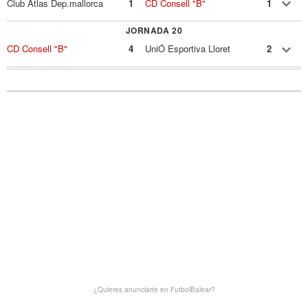
Club Atlas Dep.mallorca
1
CD Consell "B"
1
JORNADA 20
CD Consell "B"
4
UniÓ Esportiva Lloret
2
¿Quieres anunciarte en FutbolBalear?