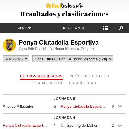
Resultados y clasificaciones
MENÚ
RESULTADOS
Penya Ciutadella Esportiva
Copa Ffib División De Honor Menorca (Grupo A)
ÚLTIMOS RESULTADOS
PRÓX. ENCUENTROS
CLASIFICACIÓN
ESTADÍSTICAS
JORNADA 5
Atletico Villacarlos
5
Penya Ciutadella Esportiva
0
JORNADA 4
Penya Ciutadella Esportiva
1
CF Sporting de Mahon
2