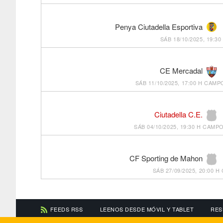
Penya Ciutadella Esportiva
SÁB 18/10/2025, 19:30
CE Mercadal
SÁB 11/10/2025, 17:00 H
CAMPO
Ciutadella C.E.
SÁB 04/10/2025, 19:30 H
CAMPO
CF Sporting de Mahon
SÁB 27/09/2025, 20:00 H
FEEDS RSS
LEENOS DESDE MÓVIL Y TABLET
RES