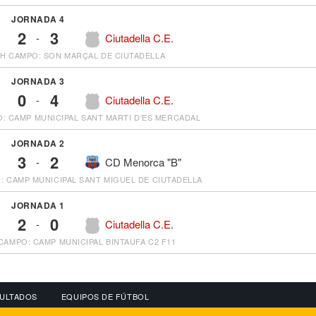
JORNADA 4
2
3
-
Ciutadella C.E.
 H
CAMPO: SON MARÇAL DE CIUTADELLA
JORNADA 3
0
4
-
Ciutadella C.E.
: CAMP MUNICIPAL SANT MARTI D'ES MERCADAL
JORNADA 2
3
2
-
CD Menorca "B"
: CAMP MUNICIPAL SANT MIGUEL DE CIUTADELLA
JORNADA 1
2
0
-
Ciutadella C.E.
CAMPO: CAMP MUNICIPAL BINTAUFA C2 F11
ULTADOS
EQUIPOS DE FÚTBOL