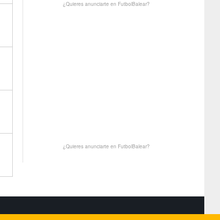
¿Quieres anunciarte en FutbolBalear?
¿Quieres anunciarte en FutbolBalear?