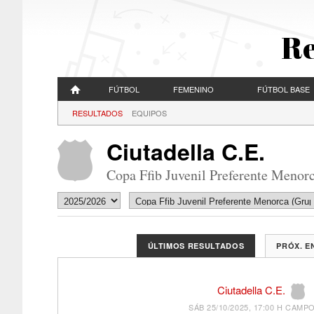
Re
FÚTBOL
FEMENINO
FÚTBOL BASE
RESULTADOS
EQUIPOS
Ciutadella C.E.
Copa Ffib Juvenil Preferente Menor
ÚLTIMOS RESULTADOS
PRÓX. 
Ciutadella C.E.
SÁB 25/10/2025, 17:00 H
CAMPO