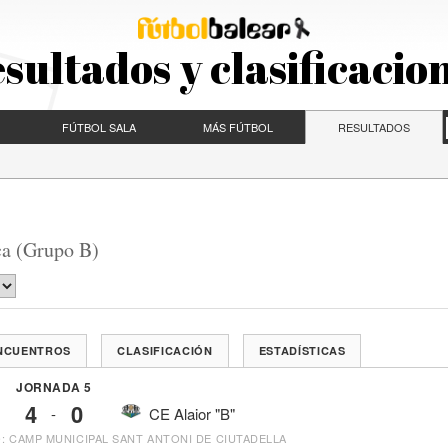
sultados y clasificacio
FÚTBOL SALA
MÁS FÚTBOL
RESULTADOS
ca (Grupo B)
ENCUENTROS
CLASIFICACIÓN
ESTADÍSTICAS
JORNADA 5
4
0
-
CE Alaior "B"
: CAMP MUNICIPAL SANT ANTONI DE CIUTADELLA