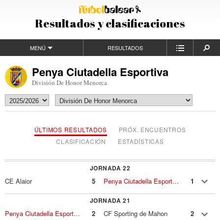
Resultados y clasificaciones
MENÚ
RESULTADOS
Penya Ciutadella Esportiva
División De Honor Menorca
ÚLTIMOS RESULTADOS
PRÓX. ENCUENTROS
CLASIFICACIÓN
ESTADÍSTICAS
JORNADA 22
CE Alaior
5
Penya Ciutadella Esportiva
1
JORNADA 21
Penya Ciutadella Esportiva
2
CF Sporting de Mahon
2