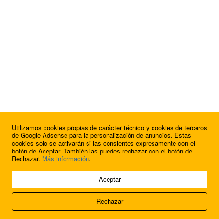
Utilizamos cookies propias de carácter técnico y cookies de terceros
¿Quieres anunciarte en FutbolBalear?
de Google Adsense para la personalización de anuncios. Estas
cookies solo se activarán si las consientes expresamente con el
botón de Aceptar. También las puedes rechazar con el botón de
Rechazar.
Más información
.
© 2009 - 2026 Soluciones Corporativas IP, SL.
Aceptar
Todos los derechos reservados.
Rechazar
Aviso legal
Cookies
Acerca de nosotros
Contacto
Anúnciate en
FútbolBalear