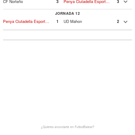
CF Norteño
3
Penya Ciutadella Esportiva
3
JORNADA 12
Penya Ciutadella Esportiva
1
UD Mahon
2
¿Quieres anunciarte en FutbolBalear?