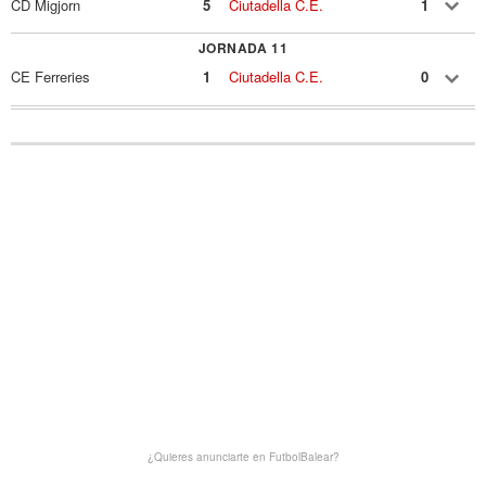
CD Migjorn
5
Ciutadella C.E.
1
JORNADA 11
CE Ferreries
1
Ciutadella C.E.
0
¿Quieres anunciarte en FutbolBalear?