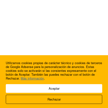
Utilizamos cookies propias de carácter técnico y cookies de terceros
¿Quieres anunciarte en FutbolBalear?
de Google Adsense para la personalización de anuncios. Estas
cookies solo se activarán si las consientes expresamente con el
botón de Aceptar. También las puedes rechazar con el botón de
Rechazar.
Más información
.
© 2009 - 2026 Soluciones Corporativas IP, SL.
Aceptar
Todos los derechos reservados.
Rechazar
Aviso legal
Cookies
Acerca de nosotros
Contacto
Anúnciate en
FútbolBalear