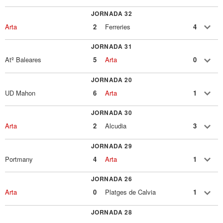
JORNADA 32
Arta
2
Ferreries
4
JORNADA 31
Atº Baleares
5
Arta
0
JORNADA 20
UD Mahon
6
Arta
1
JORNADA 30
Arta
2
Alcudia
3
JORNADA 29
Portmany
4
Arta
1
JORNADA 26
Arta
0
Platges de Calvia
1
JORNADA 28