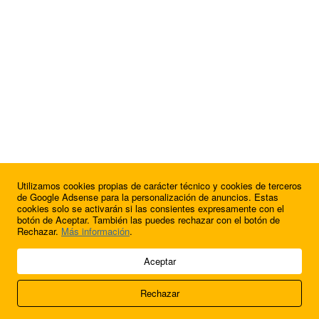
Utilizamos cookies propias de carácter técnico y cookies de terceros
¿Quieres anunciarte en FutbolBalear?
de Google Adsense para la personalización de anuncios. Estas
cookies solo se activarán si las consientes expresamente con el
botón de Aceptar. También las puedes rechazar con el botón de
Rechazar.
Más información
.
© 2009 - 2026 Soluciones Corporativas IP, SL.
Aceptar
Todos los derechos reservados.
Rechazar
Aviso legal
Cookies
Acerca de nosotros
Contacto
Anúnciate en
FútbolBalear