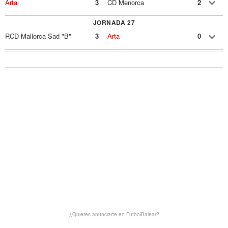
Arta
3
CD Menorca
2
JORNADA 27
RCD Mallorca Sad "B"
3
Arta
0
¿Quieres anunciarte en FutbolBalear?