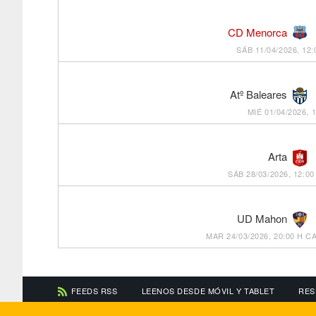
CD Menorca
SÁB 11/04/2026, 12:
Atº Baleares
MIÉ 01/04/2026, 
Arta
SÁB 28/03/2026, 12:00
UD Mahon
MAR 24/03/2026, 20:00 H
CA
FEEDS RSS
LEENOS DESDE MÓVIL Y TABLET
RES