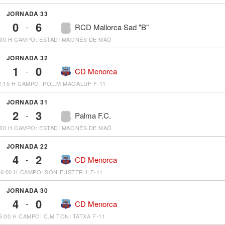
JORNADA 33
0
6
-
RCD Mallorca Sad "B"
:00 H
CAMPO: ESTADI MAONÉS DE MAÓ
JORNADA 32
1
0
-
CD Menorca
2:15 H
CAMPO: POL.M.MAGALUF F-11
JORNADA 31
2
3
-
Palma F.C.
:00 H
CAMPO: ESTADI MAONÉS DE MAÓ
JORNADA 22
4
2
-
CD Menorca
16:00 H
CAMPO: SON FUSTER 1 F-11
JORNADA 30
4
0
-
CD Menorca
6:00 H
CAMPO: C.M TONI TATXA F-11