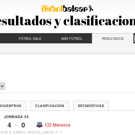
sultados y clasificacio
FÚTBOL SALA
MÁS FÚTBOL
RESULTADOS
ENCUENTROS
CLASIFICACIÓN
ESTADÍSTICAS
JORNADA 34
4
0
-
CD Menorca
16:00 H
CAMPO: MIGUEL NADAL F-11