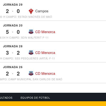
JORNADA 29
2
0
-
Campos
00 H
CAMPO: ESTADI MAONÉS DE MAÓ
JORNADA 20
5
0
-
CD Menorca
16:04 H
CAMPO: SON MALFERIT F-11
JORNADA 28
3
2
-
CD Menorca
 H
CAMPO: SES PESQUERES (ARTÁ) F-11
JORNADA 26
2
2
-
CD Menorca
MPO: CAMP MUNICIPAL SAN CARLOS DE MAÓ
ULTADOS
EQUIPOS DE FÚTBOL