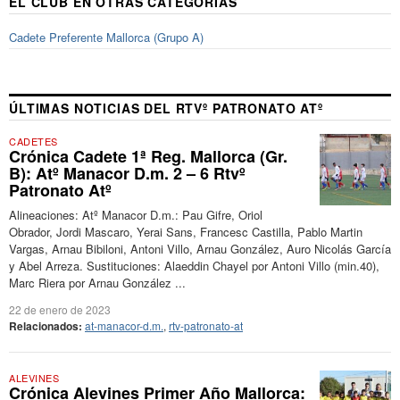
EL CLUB EN OTRAS CATEGORÍAS
Cadete Preferente Mallorca (Grupo A)
ÚLTIMAS NOTICIAS DEL RTVº PATRONATO ATº
CADETES
Crónica Cadete 1ª Reg. Mallorca (Gr.
B): Atº Manacor D.m. 2 – 6 Rtvº
Patronato Atº
Alineaciones: Atº Manacor D.m.: Pau Gifre, Oriol
Obrador, Jordi Mascaro, Yerai Sans, Francesc Castilla, Pablo Martin
Vargas, Arnau Bibiloni, Antoni Villo, Arnau González, Auro Nicolás García
y Abel Arreza. Sustituciones: Alaeddin Chayel por Antoni Villo (min.40),
Marc Riera por Arnau González ...
22 de enero de 2023
Relacionados:
at-manacor-d.m.
,
rtv-patronato-at
ALEVINES
Crónica Alevines Primer Año Mallorca: