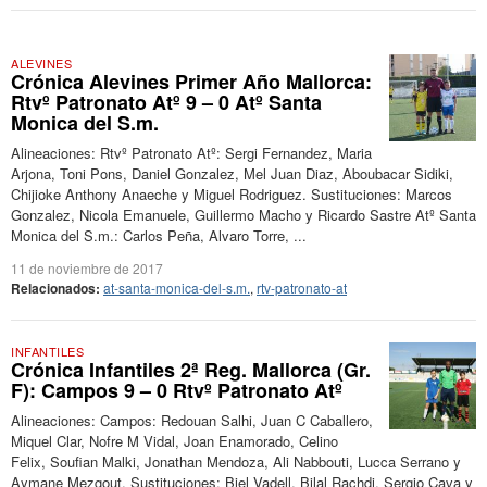
ALEVINES
Crónica Alevines Primer Año Mallorca:
Rtvº Patronato Atº 9 – 0 Atº Santa
Monica del S.m.
Alineaciones: Rtvº Patronato Atº: Sergi Fernandez, Maria
Arjona, Toni Pons, Daniel Gonzalez, Mel Juan Diaz, Aboubacar Sidiki,
Chijioke Anthony Anaeche y Miguel Rodriguez. Sustituciones: Marcos
Gonzalez, Nicola Emanuele, Guillermo Macho y Ricardo Sastre Atº Santa
Monica del S.m.: Carlos Peña, Alvaro Torre, ...
11 de noviembre de 2017
Relacionados:
at-santa-monica-del-s.m.
,
rtv-patronato-at
INFANTILES
Crónica Infantiles 2ª Reg. Mallorca (Gr.
F): Campos 9 – 0 Rtvº Patronato Atº
Alineaciones: Campos: Redouan Salhi, Juan C Caballero,
Miquel Clar, Nofre M Vidal, Joan Enamorado, Celino
Felix, Soufian Malki, Jonathan Mendoza, Ali Nabbouti, Lucca Serrano y
Aymane Mezgout. Sustituciones: Biel Vadell, Bilal Rachdi, Sergio Cava y