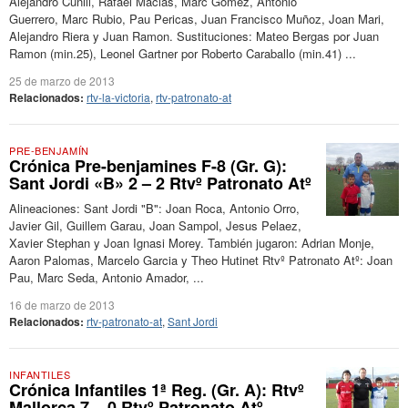
Alejandro Cunill, Rafael Macias, Marc Gomez, Antonio
Guerrero, Marc Rubio, Pau Pericas, Juan Francisco Muñoz, Joan Mari,
Alejandro Riera y Juan Ramon. Sustituciones: Mateo Bergas por Juan
Ramon (min.25), Leonel Gartner por Roberto Caraballo (min.41) ...
25 de marzo de 2013
Relacionados:
rtv-la-victoria
,
rtv-patronato-at
PRE-BENJAMÍN
Crónica Pre-benjamines F-8 (Gr. G):
Sant Jordi «B» 2 – 2 Rtvº Patronato Atº
Alineaciones: Sant Jordi "B": Joan Roca, Antonio Orro,
Javier Gil, Guillem Garau, Joan Sampol, Jesus Pelaez,
Xavier Stephan y Joan Ignasi Morey. También jugaron: Adrian Monje,
Aaron Palomas, Marcelo Garcia y Theo Hutinet Rtvº Patronato Atº: Joan
Pau, Marc Seda, Antonio Amador, ...
16 de marzo de 2013
Relacionados:
rtv-patronato-at
,
Sant Jordi
INFANTILES
Crónica Infantiles 1ª Reg. (Gr. A): Rtvº
Mallorca 7 – 0 Rtvº Patronato Atº