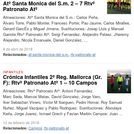
Atº Santa Monica del S.m. 2 – 7 Rtvº
Patronato Atº
Alineaciones: Atº Santa Monica del S.m.: Carlos Peña,
Alvaro Torre, Pablo Monter, Francesc Porter, Pau Jaume, Carlos Miralles,
Gerard GarcÉs y Miguel Jimena. Sustituciones: Josep Lluis y Manuel
Garrote Rtvº Patronato Atº: Sergi Fernandez, Alejandro Pelaez, Jheremy
Alejandro, Nicola Emanuele, Daniel Gonzalez, ...
8 de abril de 2018
Relacionados:
at-santa-monica-del-s.m.
,
rtv-patronato-at
INFANTILES
Crónica Infantiles 2ª Reg. Mallorca (Gr.
F): Rtvº Patronato Atº 1 – 10 Campos
Alineaciones: Rtvº Patronato Atº: Antoni Fernandez,
Marc Seda, Marcos Matas, David Gonzalez, Jorge Varo,
Iker Sebastian Vivero, Victor M Ibarguen, Pedro Homar, Roy Samuel
Nuñez, Miguel Vazquez y Pablo Rodriguez. Sustituciones: Aboulaye
Keita, Jorge Juarez, Ismael Grech y Favian Marbin Campos: Juan ...
12 de febrero de 2018
Relacionados:
Campos
,
rtv-patronato-at