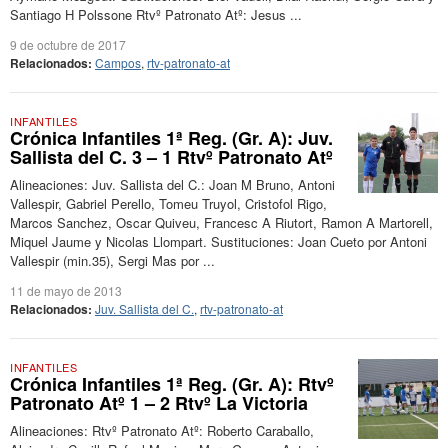
Santiago H Polssone Rtvº Patronato Atº: Jesus ...
9 de octubre de 2017
Relacionados:
Campos
,
rtv-patronato-at
INFANTILES
Crónica Infantiles 1ª Reg. (Gr. A): Juv.
Sallista del C. 3 – 1 Rtvº Patronato Atº
Alineaciones: Juv. Sallista del C.: Joan M Bruno, Antoni
Vallespir, Gabriel Perello, Tomeu Truyol, Cristofol Rigo,
Marcos Sanchez, Oscar Quiveu, Francesc A Riutort, Ramon A Martorell,
Miquel Jaume y Nicolas Llompart. Sustituciones: Joan Cueto por Antoni
Vallespir (min.35), Sergi Mas por ...
11 de mayo de 2013
Relacionados:
Juv. Sallista del C.
,
rtv-patronato-at
INFANTILES
Crónica Infantiles 1ª Reg. (Gr. A): Rtvº
Patronato Atº 1 – 2 Rtvº La Victoria
Alineaciones: Rtvº Patronato Atº: Roberto Caraballo,