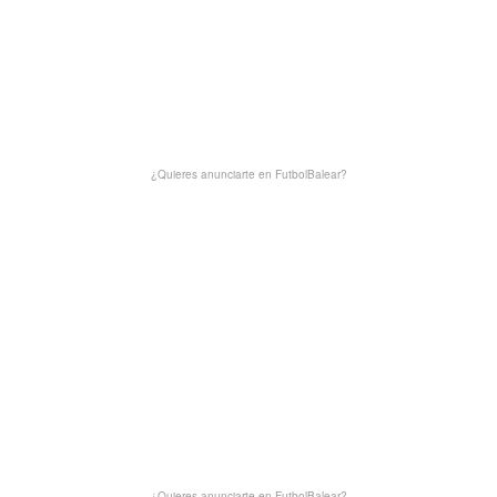
¿Quieres anunciarte en FutbolBalear?
¿Quieres anunciarte en FutbolBalear?