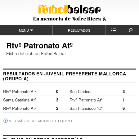
En memoria de Nofre Riera
MENÚ
RESULTADOS
Rtvº Patronato Atº
Ficha del club en FútbolBalear
RESULTADOS EN JUVENIL PREFERENTE MALLORCA
(GRUPO A)
Rtvº Patronato Atº
0
Son Cladera
3
Santa Catalina Atº
3
Rtvº Patronato Atº
1
Rtvº Patronato Atº
2
San Francisco "C"
6
VER MÁS RESULTADOS DEL EQUIPO